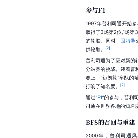
参与F1
1997年普利司通开始
取得了3场第2位,1场第
的轮胎。同时，
固特异
[
2
]
供轮胎。
普利司通为了应对新的轮
分站赛的挑战。装着普
赛上，“迈凯轮”车队
[
2
]
打响了知名度。
通过“
F1
”的参与，普利
司通在世界各地的知名
BFS的召回与重建
2000年，普利司通