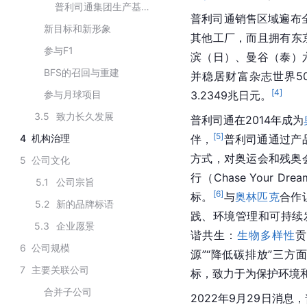
普利司通集团生产基地数量（截至2023年12月20日）
普利司通销售区域遍布全
新目标和新形象
其他工厂，而且拥有东
参与F1
滨（日）、曼谷（泰）
BFS的召回与重建
并稳居财富杂志世界5
[
4
]
参与月球项目
3.2349兆日元。
3.5
致力长久发展
普利司通在2014年成为
[
5
]
4
机构治理
伴，
普利司通通过产
方式，对奥运会和残奥会
5
公司文化
行（Chase Your
5.1
公司宗旨
[
6
]
标。
与
奥林匹克
合作
5.2
新的品牌标语
践、环境管理和可持续
5.3
企业愿景
谐共生：
生物多样性
贡
6
公司规模
源”“降低碳排放”三方
7
主要关联公司
标，致力于为保护环境
合并子公司
2022年9月29日消