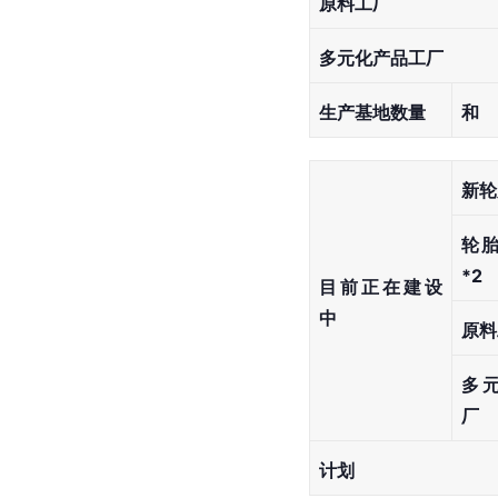
原料工厂
多元化产品工厂
生产基地数量
和
新轮
轮胎
*2
目前正在建设
中
原料
多
厂
计划