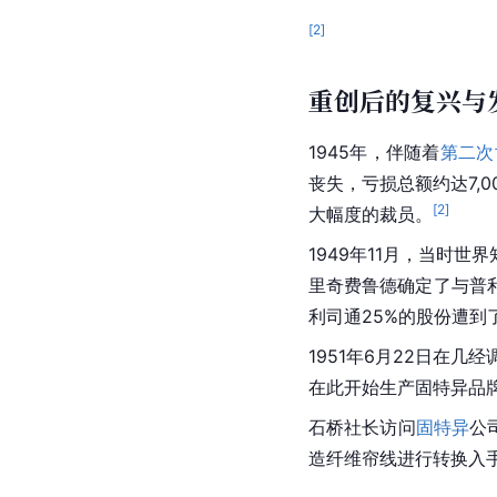
[
2
]
重创后的复兴与
1945年，伴随着
第二次
丧失，亏损总额约达7,0
[
2
]
大幅度的裁员。
1949年11月，当时世
里奇费鲁德确定了与普
利司通25%的股份遭到
1951年6月22日在
在此开始生产固特异品
石桥社长访问
固特异
公
造纤维帘线进行转换入