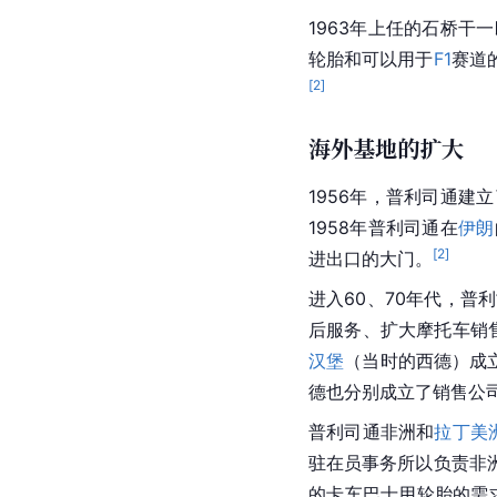
1963年上任的石桥干
轮胎
和可以用于
F1
赛道
[
2
]
海外基地的扩大
1956年，普利司通建
1958年普利司通在
伊朗
[
2
]
进出口的大门。
进入60、70年代，普
后服务、扩大摩托车销售
汉堡
（当时的西德）成立
德也分别成立了销售公
普利司通非洲和
拉丁美
驻在员事务所以负责非
的卡车巴士用轮胎的需求