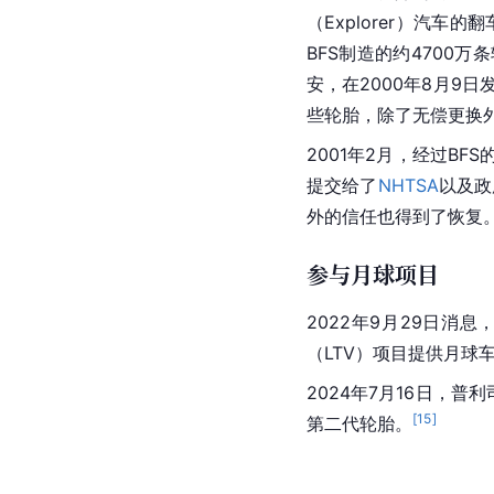
（Explorer）汽车
BFS制造的约4700
安，在2000年8月9
些轮胎，除了无偿更换
2001年2月，经过B
提交给了
NHTSA
以及政
外的信任也得到了恢复
参与月球项目
2022年9月29日消
（LTV）项目提供月球
2024年7月16日，普
[
15
]
第二代轮胎。