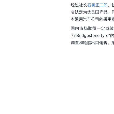
经过社长
石桥正二郎
、
省认定为优良国产品。
本
通用汽车
公司的采用
国内市场取得一定成绩
为“Bridgestone
调查和轮胎出口销售。第