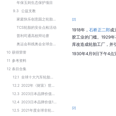
年保玉则生态保护项目
9.3
公益支教
家庭快乐创意园之轮胎狂想
[
2
]
TCS轮胎的安全点检活动
1918年，
石桥正二郎
成
普利司通高校辩论赛
胶工业的门槛。1929
奥运会和残奥会全球合作伙伴
库改造成轮胎工厂，并
10
获得荣誉
1930年4月9日下午
11
参考资料
12
条目合集
12.1
全球十大汽车轮胎品牌制造商
12.2
2022年《财富》世界500强排行榜—日本入围企业
12.3
2023日本品牌价值前40强
12.4
2023日本品牌价值100强榜单
[
2
]
12.5
2021年度全球非轮胎橡胶制品排行榜TOP10