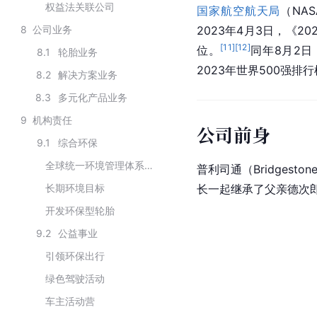
权益法关联公司
国家航空航天局
（NA
8
公司业务
2023年4月3日，《202
[
11
]
[
12
]
位。
同年8月2日
8.1
轮胎业务
2023年世界500强排
8.2
解决方案业务
8.3
多元化产品业务
9
机构责任
公司前身
9.1
综合环保
全球统一环境管理体系（TEAMS）
普利司通（Bridgest
长期环境目标
长一起继承了父亲德次郎
开发环保型轮胎
9.2
公益事业
引领环保出行
绿色驾驶活动
车主活动营