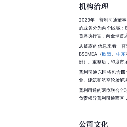
机构治理
2023年，普利司通董
的业务分为两个区域：Bri
首席执行官，向全球首席执行
从披露的信息来看，普
BSEMEA（
欧盟
、
中东
洲）。重整后，印度市
普利司通东区将包含四个
业、建筑和
航空轮胎
解
普利司通的两位联合全球首
负责领导普利司通西区，Ma
公司文化