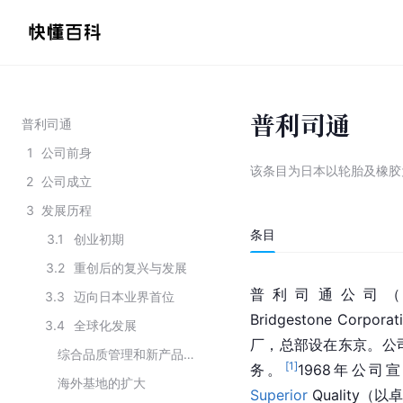
普利司通
普利司通
1
公司前身
该条目为
日本以轮胎及橡胶
2
公司成立
3
发展历程
条目
3.1
创业初期
3.2
重创后的复兴与发展
普利司通公司
3.3
迈向日本业界首位
Bridgestone Corpor
3.4
全球化发展
厂，总部设在东京。公
综合品质管理和新产品研发
[
1
]
务。
1968年公司宣布
海外基地的扩大
Superior
 Quality