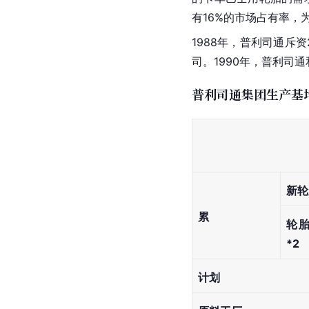
有16%的市场占有率，
1988年，普利司通斥资2
司。1990年，普利司
普利司通集团生产基地
新轮
累
轮胎
*2
计划