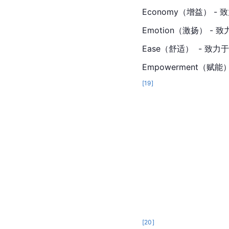
Economy（增益） 
Emotion（激扬） 
Ease（舒适）  - 
Empowerment（
[
19
]
[
20
]