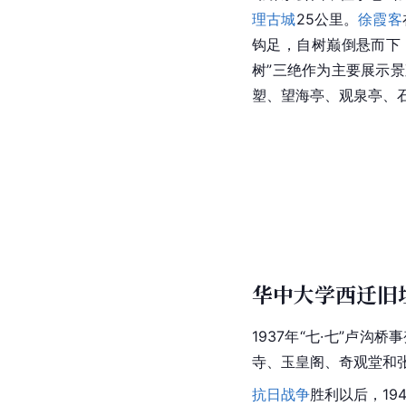
理古城
25公里。
徐霞客
钩足，自树巅倒悬而下
树”三绝作为主要展示
塑、望海亭、观泉亭、
华中大学西迁旧
1937年“七·七”卢沟桥
寺、玉皇阁、奇观堂和
抗日战争
胜利以后，19