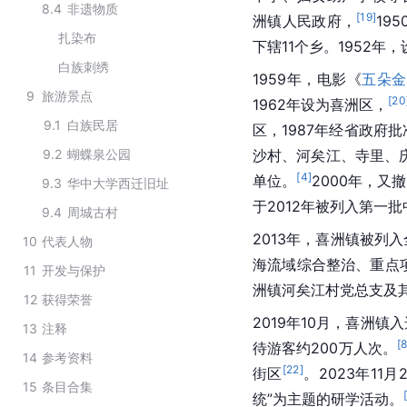
8.4
非遗物质
[
19
]
洲镇人民政府，
19
扎染布
下辖11个乡。1952
白族刺绣
1959年，电影《
五朵金
9
旅游景点
[
20
1962年设为喜洲区，
9.1
白族民居
区，1987年经省政府
9.2
蝴蝶泉公园
沙村、河矣江、寺里、
[
4
]
单位。
2000年，
9.3
华中大学西迁旧址
于2012年被列入第一
9.4
周城古村
2013年，喜洲镇被列入
10
代表人物
海流域综合整治、重点
11
开发与保护
洲镇河矣江村党总支及
12
获得荣誉
2019年10月，喜洲镇
13
注释
[
待游客约200万人次。
14
参考资料
[
22
]
街区
。2023年1
15
条目合集
统”为主题的研学活动。