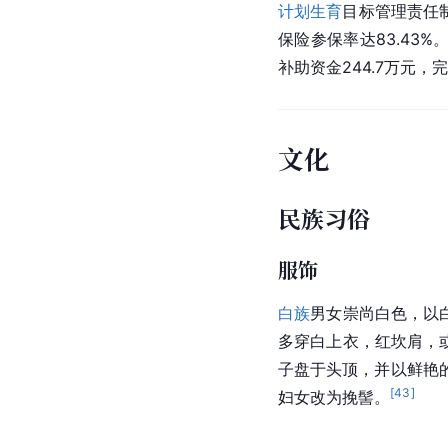
计划生育
目标管理责任
保险参保率达83.43%
补助资金244.7万元，
文化
民族习俗
服饰
白族
男女崇尚白色，以
多穿白上衣，红坎肩，
子盘于头顶，并以鲜艳
[
43
]
妇女改为挽髻。