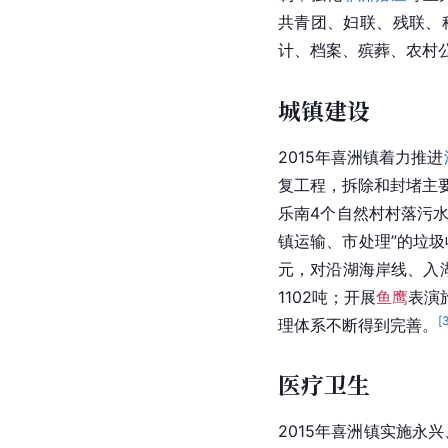
共青团、妇联、残联、
计、档案、殡葬、
农村
城镇建设
2015年喜洲镇着力推进
复工程，拆除和封堵主
乐南4个自然村村落污
镇运输、市处理”的垃圾收
元，对沿湖海岸线、入
1102吨；开展
鱼鹰
表演
[
理体系不断得到完善。
医疗卫生
2015年喜洲镇实施永