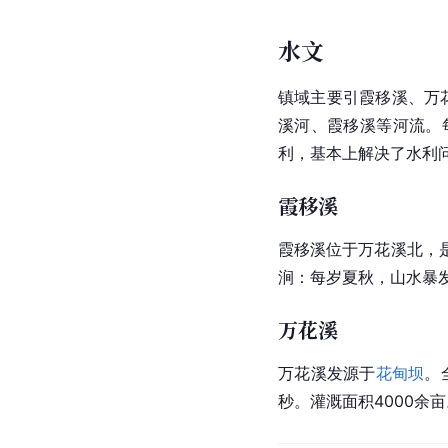
水文
镇域主要引霞移溪、万
溪河、霞移溪等河流。
利，基本上解决了水利
霞移溪
霞移溪位于万花溪北，
涧：每岁夏秋，山水暴
万花溪
万花溪发源于
花甸坝
。
秒。灌溉面积4000余