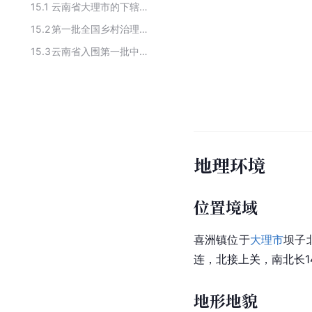
15.1
云南省大理市的下辖乡镇
15.2
第一批全国乡村治理示范乡镇
15.3
云南省入围第一批中国特色小镇的名单
地理环境
位置境域
喜洲镇位于
大理市
坝子
连，北接上关，南北长1
地形地貌