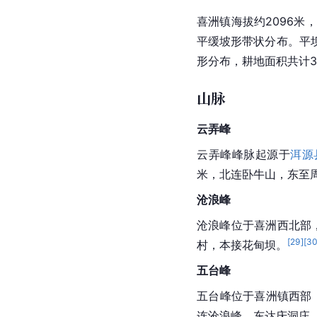
喜洲镇海拔约2096米
平缓坡形带状分布。
平
形分布，耕地面积共计340
山脉
云弄峰
云弄峰峰脉起源于
洱源
米，北连卧牛山，东至
沧浪峰
沧浪峰位于喜洲西北部
[
29
]
[
3
村，本接
花甸坝
。
五台峰
五台峰位于喜洲镇西部
连沧浪峰，东达庆洞庄