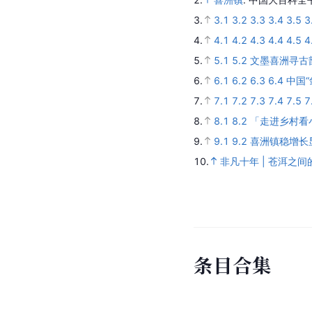
3.
3.1
3.2
3.3
3.4
3.5
3
4.
4.1
4.2
4.3
4.4
4.5
4
5.
5.1
5.2
文墨喜洲寻古
6.
6.1
6.2
6.3
6.4
中国“
7.
7.1
7.2
7.3
7.4
7.5
7
8.
8.1
8.2
「走进乡村看
9.
9.1
9.2
喜洲镇稳增长
10.
非凡十年 | 苍洱之
条
目
合
集