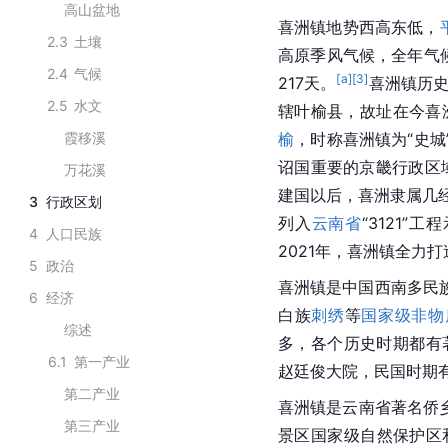
高山盆地
喜洲镇地势西高东低，
2.3
土壤
高原季风气候，全年气
2.4
气候
[a]
[
3
]
217天。
喜洲镇历史
2.5
水文
辖叶榆县，故址在今喜
霞移溪
榆
，时称喜洲镇为“史城
诏国重要的京畿行政区
万花溪
建国以后，喜洲隶属几经
3
行政区划
列入
云南省
“3121”
4
人口民族
2021年，喜洲镇全力打
5
政治
喜洲镇是中国西南多民
6
经济
白族
刺绣
等
国家级非物
综述
多，各个历史时期都有
6.1
第一产业
赵廷俊大院，民国时期
第二产业
喜洲镇是云南省著名侨
第三产业
景区国家级自然保护区