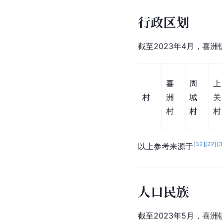
行政区划
截至2023年4月，喜洲
喜
周
上
村
洲
城
关
村
村
村
[
32
]
[
22
]
[
以上参考来源于
人口民族
截至2023年5月，喜