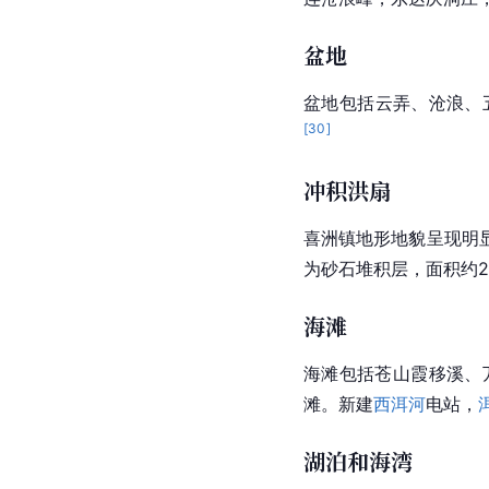
盆地
盆地包括云弄、沧浪、
[
30
]
冲积洪扇
喜洲镇地形地貌呈现明
为砂石堆积层，面积约
海滩
海滩包括苍山霞移溪、
滩。新建
西洱河
电站，
湖泊和海湾