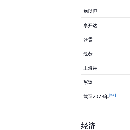
鲍以恒
李开达
张霞
魏薇
王海兵
彭涛
[
34
]
截至2023年
经济