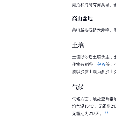
湖泊和海湾有河矣城、
高山盆地
高山盆地包括云弄峰、
土壤
土壤以沙质土壤为主，
作物有稻谷，
包谷
等；
质以沙质土壤为多沙土
气候
气候方面，地处亚热带
均气温15℃，无霜期2
[
29
]
无霜期为217天。