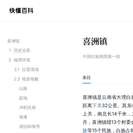
喜洲镇
喜洲镇
1
历史沿革
中国白族风情第一镇
2
地理环境
2.1
位置境域
条目
2.2
地形地貌
山脉
喜洲镇是云南省大理白
盆地
距离
下关
32公里。其
冲积洪扇
上关，南北长14千米，
海滩
月，喜洲镇辖13个村委
湖泊和海湾
族
等15个民族，白族占