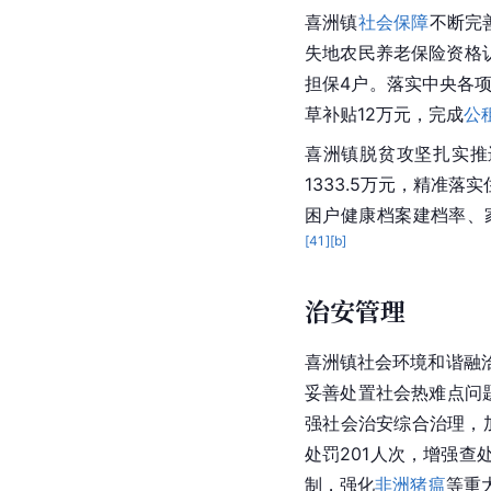
喜洲镇
社会保障
不断完
失地农民养老保险资格认
担保4户。落实中央各项
草补贴12万元，完成
公
喜洲镇脱贫攻坚扎实推
1333.5万元，精准
困户健康档案建档率、
[
41
]
[b]
治安管理
喜洲镇社会环境和谐融
妥善处置社会热难点问题
强社会治安综合治理，加
处罚201人次，增强查
制，强化
非洲猪瘟
等重