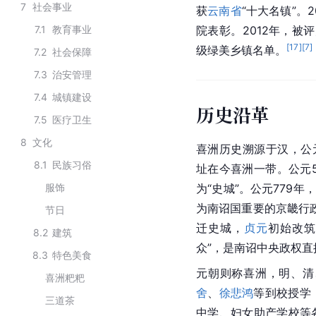
7
社会事业
获
云南省
“十大名镇”。
7.1
教育事业
院表彰。2012年，被
[
17
]
[
7
]
级绿美乡镇名单。
7.2
社会保障
7.3
治安管理
7.4
城镇建设
历史沿革
7.5
医疗卫生
8
文化
喜洲历史溯源于汉，公元
8.1
民族习俗
址在今喜洲一带。公元5
服饰
为“史城”。公元779年，
为南诏国重要的京畿行
节日
迁史城，
贞元
初始改筑
8.2
建筑
众”，是南诏中央政权直
8.3
特色美食
元朝则称喜洲，明、清
喜洲粑粑
舍
、
徐悲鸿
等到校授学
三道茶
中学、妇女助产学校等