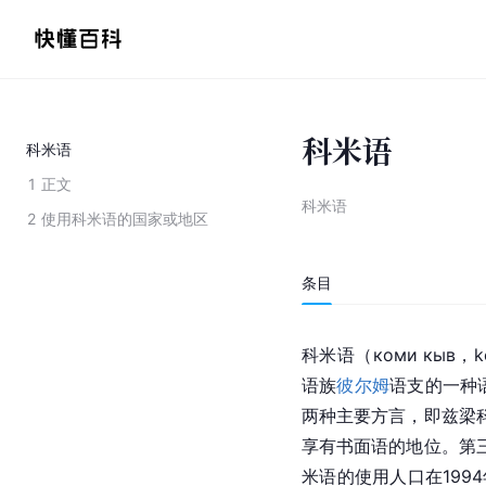
科米语
科米语
1
正文
科米语
2
使用科米语的国家或地区
条目
科米语（коми кыв，k
语族
彼尔姆
语支的一种
两种主要方言，即兹梁
享有书面语的地位。第
米语的使用人口在1994