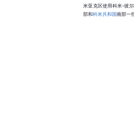
米亚克区使用科米-彼
部和
科米共和国
南部一