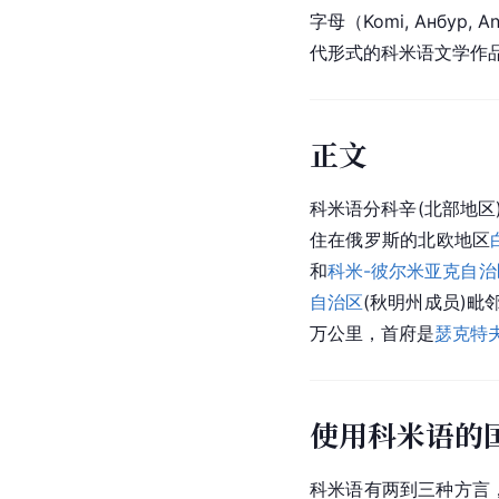
字母（Komi, Анбур
代形式的科米语文学作品
正文
科米语分科辛(
北部地区
住在俄罗斯的北欧地区
和
科米-彼尔米亚克自治
自治区
(秋明州成员)毗
万公里，首府是
瑟克特
使用科米语的
科米语有两到三种方言