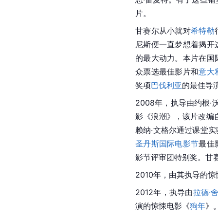
片。
甘赛尔从小就对
希特勒
尼斯便一直梦想着揭开
的最大动力。本片在国
众票选
最佳影片
和
意大
奖项
巴伐利亚
的最佳导
2008年，执导由约根·
影《浪潮》，该片改编
赖纳·文格尔通过课堂
圣丹斯国际电影节
最佳
影节评审团特别奖。甘
2010年，由其执导的
2012年，执导由
拉德·
演的惊悚电影《
狗年
》