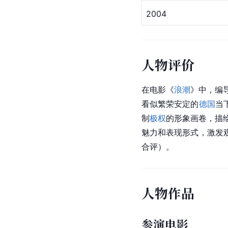
2004
人物评价
在电影《
浪潮
》中，编
看似繁荣安定的
德国
当
制
极权
的形象画卷，描
魅力和表现形式，激发
合评）。
人物作品
参演电影