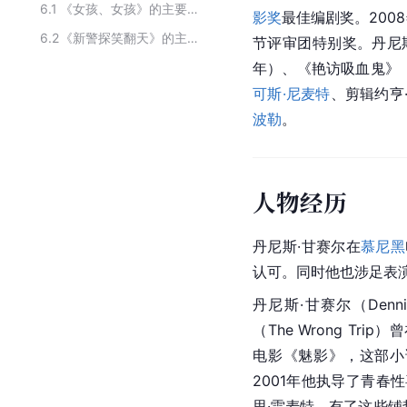
6.1
《女孩、女孩》的主要演员
影奖
最佳编剧奖。200
6.2
《新警探笑翻天》的主要演员
节评审团特别奖。丹尼
年）、《艳访吸血鬼》（
可斯·尼麦特
、剪辑约亨
波勒
。
人物经历
丹尼斯·甘赛尔在
慕尼黑
认可。同时他也涉足表
丹尼斯·甘赛尔（Denni
（The Wrong Trip）
电影《魅影》，这部小
2001年他执导了青春性
思·雷麦特。有了这些铺