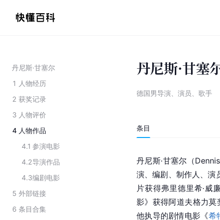
丹尼斯·甘塞
丹尼斯·甘塞尔
1
人物经历
德国男导演、演员、歌手
2
获奖记录
3
人物评价
条目
4
人物作品
4.1
参演电影
丹尼斯·甘塞尔（Dennis
4.2
导演作品
演、编剧、制作人、演员
4.3
编剧电影
片获得弗里德里希·威廉
5
外部链接
影》获得阿道夫格力莫奖
6
条目合集
他执导的剧情电影《
希