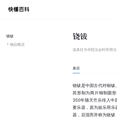
铙钹
铙钹
1
物品概况
该条目为
寺院法会时所用法
条目
铙钹是中国古代对铜钹
其形制为两片铜制圆形
350年随天竺乐传入
要乐器，原为娱乐用乐
器，后混而并称为铙钹