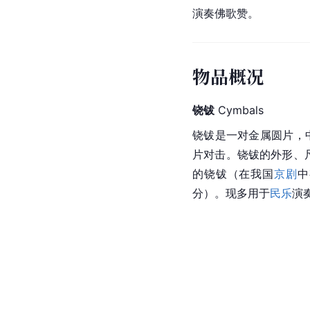
演奏佛歌赞。
物品概况
铙钹
 Cymbals
铙钹是一对金属圆片，
片对击。铙钹的外形、
的铙钹（在我国
京剧
中
分）。现多用于
民乐
演