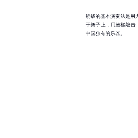
铙钹的基本演奏法是用
于架子上，用鼓槌敲击
中国
独有的乐器。