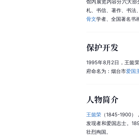
馆内展览内容分六大部分
札、书信、著作、书法
骨文
学者、全国著名书画
保护开发
1995年8月2日，王懿
府命名为：烟台市
爱国
人物简介
王懿荣
（1845-190
发现者和爱国志士。18
壮烈殉国。