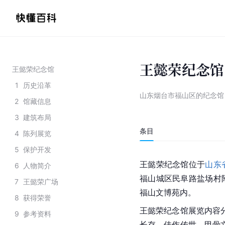
王懿荣纪念馆
王懿荣纪念馆
1
历史沿革
山东烟台市福山区的纪念馆
2
馆藏信息
3
建筑布局
条目
4
陈列展览
5
保护开发
王懿荣纪念馆位于
山东
6
人物简介
福山城区民阜路盐场村
7
王懿荣广场
福山文博苑内。
8
获得荣誉
王懿荣纪念馆展览内容
9
参考资料
长存、佳作传世、甲骨