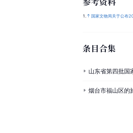
参
考
资
料
1.
国家文物局关于公布2
条
目
合
集
山东省第四批国
烟台市福山区的