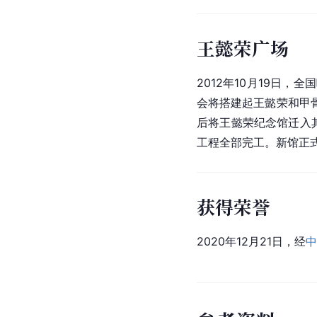
王懿荣广场
2012年10月19日，
会将搭建起
王懿荣
和甲
后将王懿荣纪念馆迁入
工程全部完工。新馆正式开放
获得荣誉
2020年12月21日，经
中