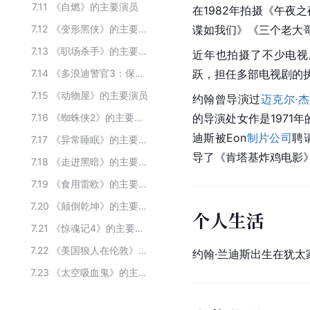
7.11
《自燃》的主要演员
在1982年拍摄《午夜
7.12
《变形黑侠》的主要演员
谍如我们》《三个老大
7.13
《职场杀手》的主要演员
近年也拍摄了不少电视
7.14
《多浪迪警官3：保护者》的主要演员
跃，担任多部电视剧的
7.15
《动物屋》的主要演员
约翰曾导演过
迈克尔·
7.16
《蜘蛛侠2》的主要演员
的导演处女作是1971
迪斯被Eon
制片公司
聘
7.17
《异常睡眠》的主要演员
导了《肯塔基炸鸡电影
7.18
《走进黑暗》的主要演员
7.19
《食用雷欧》的主要演员
7.20
《颠倒乾坤》的主要演员
个人生活
7.21
《惊魂记4》的主要演员
7.22
《美国狼人在伦敦》的主要演员
约翰·兰迪斯出生在犹
7.23
《太空吸血鬼》的主要演员