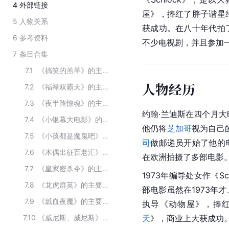
4
外部链接
屋》，捧红了胖子谐星
5
人物关系
获成功。在八十年代拍
6
参考资料
不少电视剧，并且参加
7
条目合集
7.1
《搞笑的羔羊》的主要演员
人物经历
7.2
《福禄双霸天》的主要演员
7.3
《夜半路惊魂》的主要演员
约翰·兰迪斯在四个月
7.4
《小银幕大电影》的主要演员
他仍将
芝加哥
视为自己
7.5
《小孩都是魔鬼吧》的主要演员
司
做邮递员开始了他的
7.6
《木偶出征百老汇》的主要演员
在欧洲拍摄了多部电影
7.7
《皇家密杀令》的主要演员
1973年编导处女作《S
7.8
《龙虎群英》的主要演员
部电影虽然在1973年
7.9
《舐血夜魔》的主要演员
执导《
动物屋
》，捧
7.10
《威尼斯、威尼斯》的主要演员
天
》，商业上大获成功