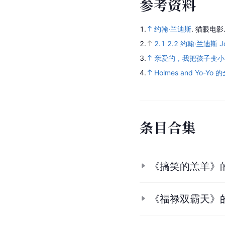
参
考
资
料
1.
约翰·兰迪斯
.
猫眼电影
2.
2.1
2.2
约翰·兰迪斯 Joh
3.
亲爱的，我把孩子变小
4.
Holmes and Yo-Y
条
目
合
集
《搞笑的羔羊》
《福禄双霸天》