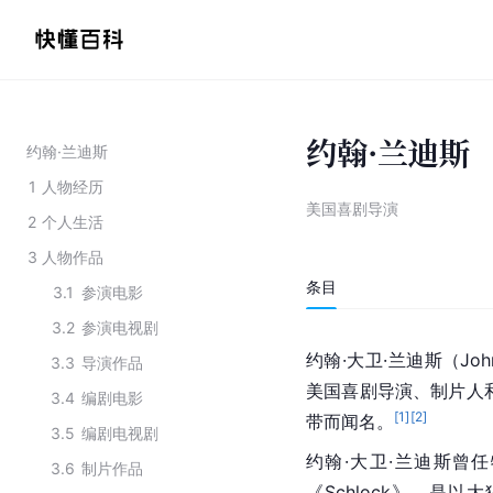
约翰·兰迪斯
约翰·兰迪斯
1
人物经历
美国喜剧导演
2
个人生活
3
人物作品
条目
3.1
参演电影
3.2
参演电视剧
约翰·大卫·兰迪斯（John
3.3
导演作品
美国喜剧导演、制片人
3.4
编剧电影
[
1
]
[
2
]
带而闻名。
3.5
编剧电视剧
约翰·大卫·兰迪斯曾
3.6
制片作品
《Schlock》，是以