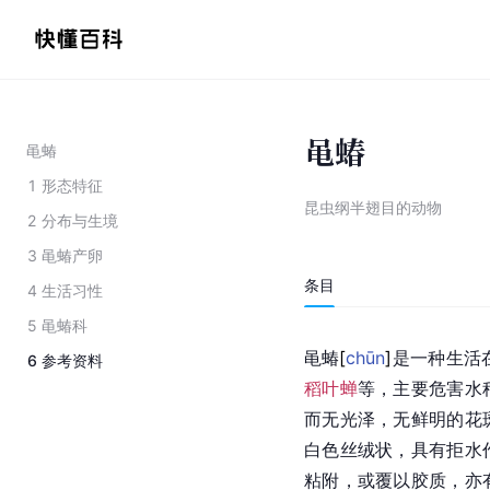
黾蝽
黾蝽
1
形态特征
昆虫纲半翅目的动物
2
分布与生境
3
黾蝽产卵
条目
4
生活习性
5
黾蝽科
黾
蝽
[
chūn
]
是一种生活
6
参考资料
稻叶蝉
等，主要危害水
而无光泽，无鲜明的花
白色丝绒状，具有拒水
粘附，或覆以胶质，亦