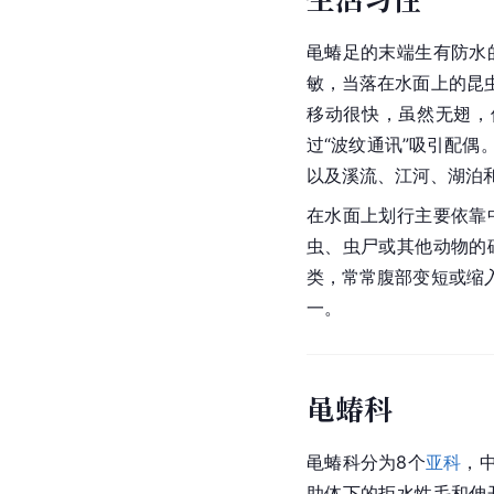
黾蝽足的末端生有防水
敏，当落在水面上的昆
移动很快，虽然无翅，
过“波纹通讯”吸引配
以及溪流、江河、湖泊
在水面上划行主要依靠
虫、虫尸或其他动物的
类，常常腹部变短或缩
一。
黾蝽科
黾蝽科
分为8个
亚科
，
助体下的拒水性毛和伸