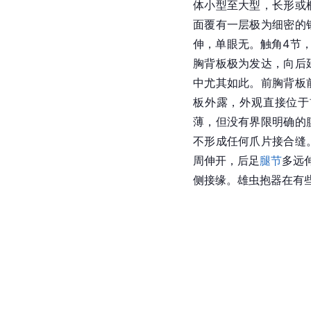
体小型至大型，长形或
面覆有一层极为细密的
伸，单眼无。触角4节
胸背板极为发达，向后
中尤其如此。前胸背板
板外露，外观直接位于
薄，但没有界限明确的
不形成任何爪片接合缝
周伸开，后足
腿节
多远
侧接缘。雄虫抱器在有