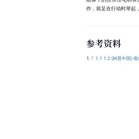
作，前足在行动时举起
参
考
资
料
1.
1.1
1.2
[科普中国]-黾