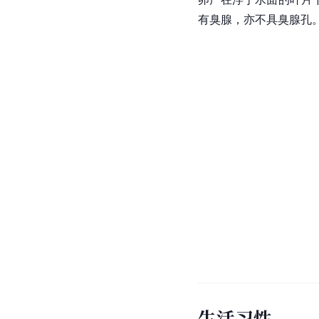
有臭腺，亦不具臭腺孔
生活习性