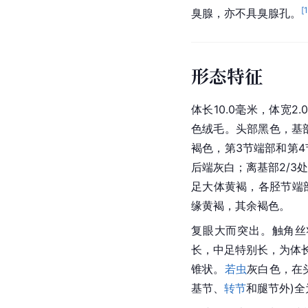
[
臭腺，亦不具臭腺孔。
形态特征
体长10.0毫米，体宽
色绒毛。头部黑色，基部
褐色，第3节端部和第
后端灰白；离基部2/3
足大体黄褐，各胫节端
缘黄褐，其余
褐色
。
复眼大而突出。触角丝
长，中足特别长，为体
锥状。
若虫
灰白色，在
基节、
转节
和腿节外)全