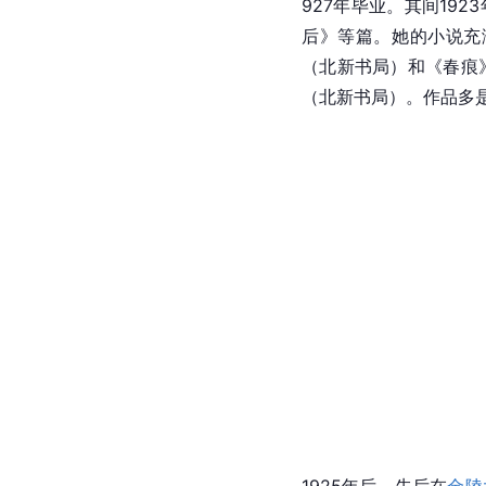
927年毕业。其间19
后》等篇。她的小说充
（北新书局）和《春痕
（北新书局）。作品多
1925年后，先后在
金陵