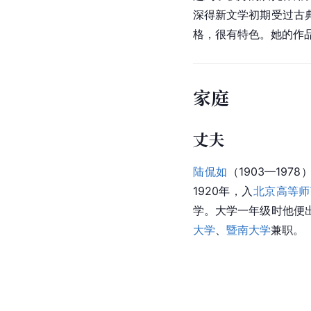
深得新文学初期受过古
格，很有特色。她的作
家庭
丈夫
陆侃如
（1903—19
1920年，入
北京高等师
学。大学一年级时他便
大学
、
暨南大学
兼职。