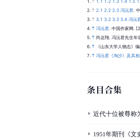
1.
1.1
1.2
1.3
1.4
1.5
1
2.
2.1
2.2
2.3
冯沅君
.
中
3.
3.1
3.2
3.3
3.4
冯沅
4.
冯沅君
.
中国作家网.
[
5.
尚达翔.
冯沅君先生年
6.
《山东大学人物志》编
7.
冯沅君《淘沙》及其相
条
目
合
集
近代十位被尊称
1951年期刊《