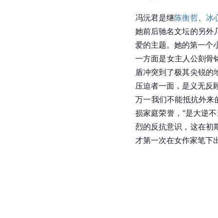
冯沅君是继
陈衡哲
、
冰
她前后驰名文坛的另外
爱的主题。她的第一个
一方面是女主人公刻骨
盾冲突到了极其尖锐的
压迫者一面，是义无反
万一我们不能抵抗外来
损家庭荣誉，“是大逆
烈的反抗意识，这在初
才第一次在女作家笔下