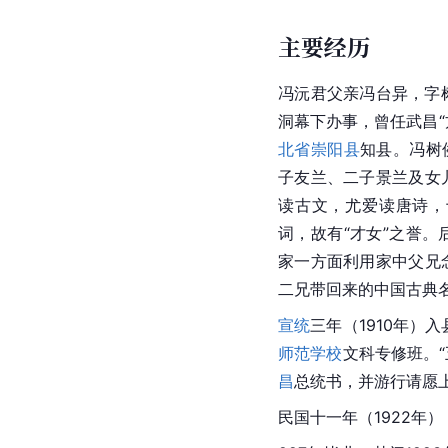
主要经历
冯沅君父亲冯台异，字
洞幕下办事，曾任
武昌
北省
崇阳县
知县。冯树
子友兰、二子景兰及女
读古文，尤爱读唐诗，
词，故有“才女”之誉
家一方面利用家中父兄
二兄带回来的中国古典名
宣统
三年（1910年）
师范学校
文科专修班。
昌
总统书，并游行请愿
民国十一年（1922年