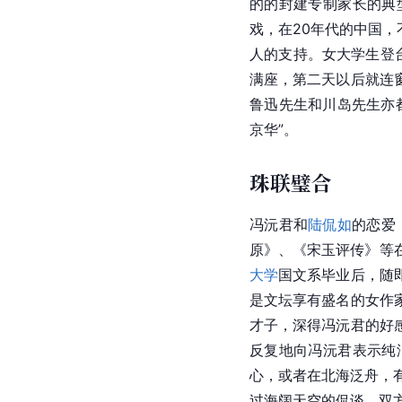
的的封建专制家长的典
戏，在20年代的中国
人的支持。女大学生登
满座，第二天以后就连
鲁迅先生和川岛先生亦
京华”。
珠联璧合
冯沅君和
陆侃如
的恋爱
原
》、《宋玉评传》等在
大学
国文系毕业后，随
是文坛享有盛名的女作
才子，深得冯沅君的好
反复地向冯沅君表示纯
心，或者在北海泛舟，
过海阔天空的侃谈，双