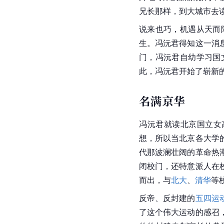
兄长那样，到大城市去
说来也巧，机遇从天而
生。冯沅君得知这一消
门，冯沅君自幼学习国
此，冯沅君开始了崭新
名满京华
冯沅君就读北京国立女
想，所以当北京各大学
代那波澜壮阔的革命热
闭校门，还特意派人在
而出，与
北大
、
清华
等
反帝、反封建的
五四运
了这个伟大运动的感召