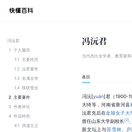
冯沅君
冯沅君
1
个人履历
当代杰出女学者、教育家和
1.1
主要经历
1.2
沅君童年
条目
1.3
名满京华
1.4
珠联璧合
冯
沅
[
yuán
]
君（1900
2
主要著作
大绮等，河南省唐河县
3
作者评论
沅君先后在
金陵女子大
4
作品特色
[
2
]
曾任山东大学副校长
4.1
浪漫主义
新文坛上与
苏雪林
、
庐