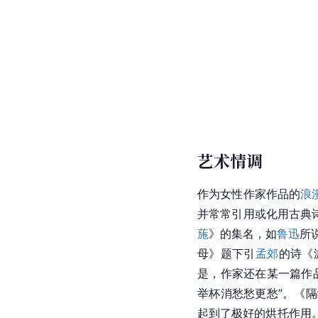
艺术情调
作为女性作家作品的
浪
并常常引用或化用古典
葹
》的集名，如
鲁迅
所
母》题下引
孟郊
的诗《
是，作家还在某一篇作
举杯消愁愁更愁”。《
起到了极好的
烘托
作用