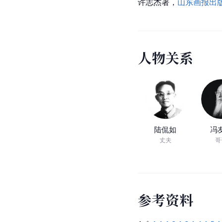
许志杰著，
山东画报出
人
物
关
系
陆侃如
冯
丈夫
哥
参
考
资
料