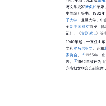
与
文学史
家
陆侃如
结婚
史简编》等书。1932
子大学
、复旦大学、
中
至
新中国成立
前夕，除
记》、《
古剧说汇
》等
1949年起，一直任
文和
罗马尼亚文
。还和
[
4
]
家协会
。
1955年，
[
5
]
表。
1962年被评为
山
东省妇女联合会副主席，