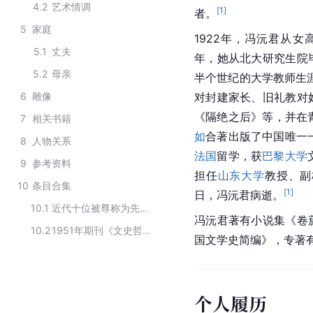
4.2
艺术情调
[
1
]
者。
5
家庭
1922年，冯沅君从
5.1
丈夫
年，她从北大研究生院
5.2
母亲
半个世纪的大学教师生
6
雕像
对封建家长、旧礼教对
《隔绝之后》等，并在
7
相关书籍
如
合著出版了中国唯一
8
人物关系
法国
留学，获
巴黎大学
9
参考资料
担任
山东大学
教授、副
10
条目合集
[
1
]
日，冯沅君病逝。
10.1
近代十位被尊称为先生的女性
冯沅君著有小说集《卷
10.2
1951年期刊《文史哲》编委会成员
国文学史简编》，专著
个人履历