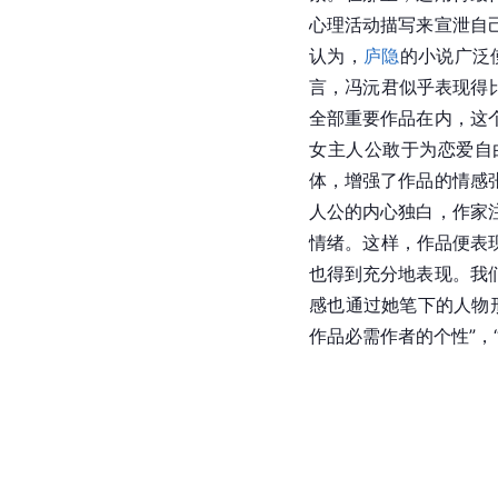
心理活动描写来宣泄自
认为，
庐隐
的小说广泛
言，冯沅君似乎表现得
全部重要作品在内，这
女主人公敢于为恋爱自
体，增强了作品的情感
人公的内心独白，作家
情绪。这样，作品便表
也得到充分地表现。我
感也通过她笔下的人物
作品必需作者的个性”，