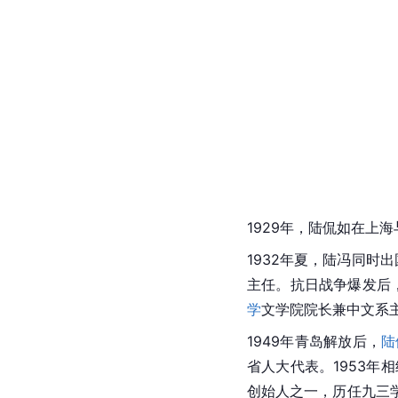
1929年，陆侃如在上
1932年夏，陆冯同时
主任。
抗日战争
爆发后，
学
文学院院长兼中文系主
1949年青岛解放后，
陆
省人大代表。1953年
创始人之一，历任九三