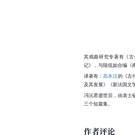
其戏曲研究专著有《古
记》，与陆侃如合编《
译著有：
高本汉
的《左
及其发展》《新法国文
冯沅君逝世后，由袁士
三个短篇集。
作者评论