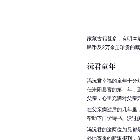
家藏古籍甚多，有明本
民币及2万余册珍贵的
沅君童年
冯沅君幸福的童年十分
任
崇阳
县官的第二年，
父亲，心里充满对父亲
在父亲病逝后的几年里
帮助下自学诗书。没过
冯沅君的这两位胞兄都
外地寄来的新派报刊，