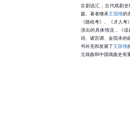
古剧说汇，古代戏剧史
篇。著者继承
王国维
的
《路歧考》、《才人考
演出的具体情况，《说
词、诸宫调、金院本的
书补充和发展了
王国维
元戏曲和中国戏曲史有