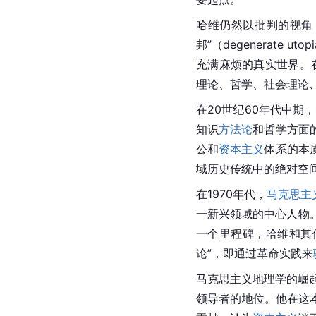
哈维仍然以批判的视角
邦”（degenerate
充满麻烦的真实世界。
理论、哲学、社会理论
在20世纪60年代中期
知识
方法论
和哲学方面
公和
资本主义
体系的本
域历史传统中的绝对空
在1970年代，
马克思主
一新兴领域的中心人物。
一个里程碑，哈维和其
论”，即通过革命实践来
马克思主义地理学的崛
领导者的地位。他在这