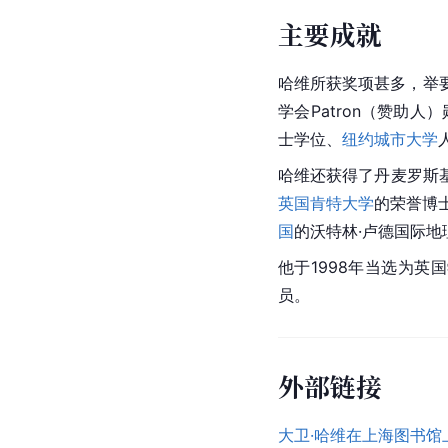
主要成就
哈维所获奖项甚多，举要如
学会Patron（赞助人）
士学位、
纽约城市大学
哈维还获得了丹麦
罗斯
英国肯特大学
的荣誉博
国
的沃特林·卢德国际地
他于1998年当选为英
员。
外部链接
大卫·哈维在上海图书馆