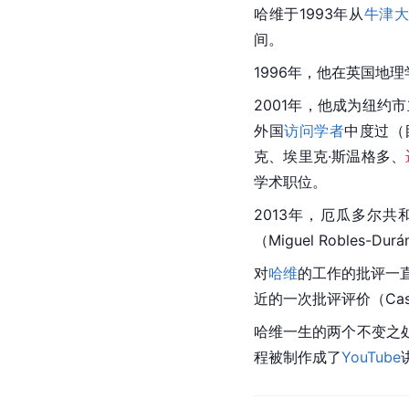
哈维于1993年从
牛津
间。
1996年，他在英国地理学会
2001年，他成为纽
外国
访问学者
中度过（
克、埃里克·斯温格多、
学术职位。
2013年，
厄瓜多尔
共
（Miguel Robles
对
哈维
的工作的批评一
近的一次批评评价（Cast
哈维一生的两个不变之
程被制作成了
YouTube