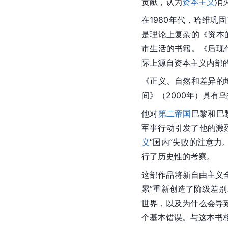
贡献，认为
资本主义
消
在1980年代，哈维巩
是理论上复杂的《资本
市生活的书籍。《后现
际上源自资本主义内部
《正义、自然和差异的
间》（2000年）具有
他对
第二帝国
巴黎和巴
军事行动引发了他的激
义
“国内”失败的注意力
行了历史性的考察。
这部作品将
新自由主义
累”重新创造了阶级差
世界，以及为什么会导
个基本错误。与这本书