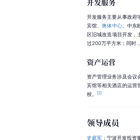
开发服务
开发服务主要从事政府
宾馆、
奥体中心
、中东
区旧城改造项目开发，
过200万平方米；同时
资产运营
资产管理业务涉及会议
宾馆等相关酒店的运营
[
2
]
校。
领导成员
史庭军
：宁波开发投资