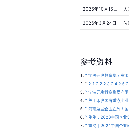
2025年10月15日
入
2026年3月24日
位
参
考
资
料
1.
宁波开发投资集团有限
2.
2.1
2.2
2.3
2.4
2.5
2
3.
宁波开发投资集团有限
4.
关于印发国有重点企业
5.
河南这些企业在列！国
6.
刚刚，2023中国企业5
7.
重磅｜2024中国企业