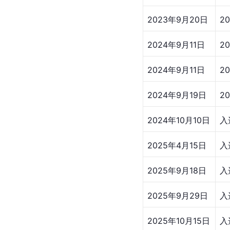
2023年9月20日
2
2024年9月11日
2
2024年9月11日
2
2024年9月19日
2
2024年10月10日
入
2025年4月15日
入
2025年9月18日
入
2025年9月29日
入
2025年10月15日
入