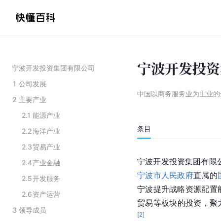
宁波开发投资
宁波开发投资集团有限公司
1
公司发展
中国以商务服务业为主业的
2
主要产业
2.1
能源产业
条目
2.2
海洋产业
2.3
贸易产业
宁波开发投资集团有限公
2.4
产业金融
宁波市人民政府
直属的
2.5
开发服务
宁波提升战略资源配置
2.6
资产运营
贸易等板块的投资，聚
3
领导成员
[
2
]