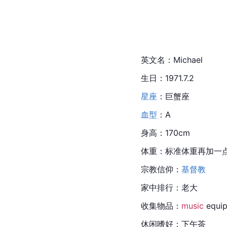
英文名：
Michael
生日：1971.7.2
星座
：
巨蟹座
血型
：A
身高：170cm
体重：标准体重再加一
宗教信仰：
基督教
家中排行：老大
收集物品：
music
 equ
休闲嗜好：下午茶