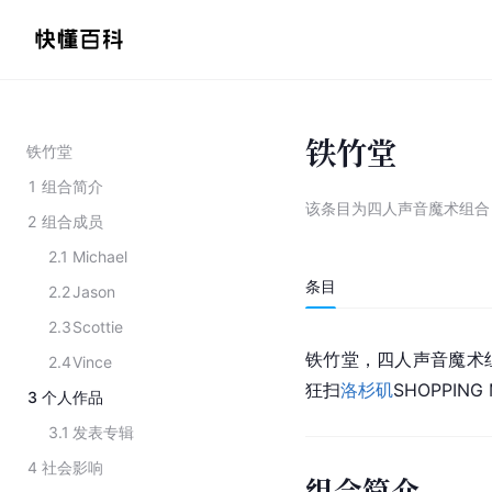
铁竹堂
铁竹堂
1
组合简介
该条目为
四人声音魔术组合
2
组合成员
2.1
Michael
条目
2.2
Jason
2.3
Scottie
铁竹堂，四人声音魔术
2.4
Vince
狂扫
洛杉矶
SHOPPING
3
个人作品
3.1
发表专辑
4
社会影响
组合简介