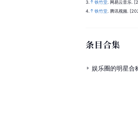
3.
铁竹堂
.
网易云音乐.
[
4.
铁竹堂
.
腾讯视频.
[20
条
目
合
集
娱乐圈的明星合