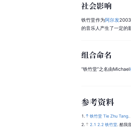
社会影响
铁竹堂作为
阿尔发
20
的音乐人产生了一定的影
组合命名
“铁竹堂”之名由Michael
参
考
资
料
1.
铁竹堂 Tie Zhu Tang
.
2.
2.1
2.2
铁竹堂
.
酷我音