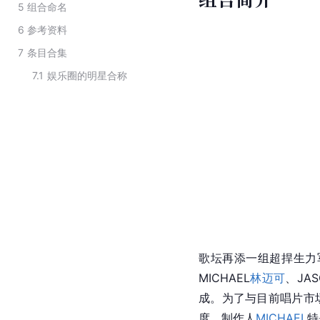
5
组合命名
6
参考资料
7
条目合集
7.1
娱乐圈的明星合称
歌坛再添一组超捍生力
MICHAEL
林迈可
、JAS
成。为了与目前唱片市
度，制作人
MICHAEL
特