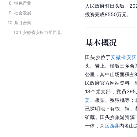
8
特色产业
人民政府驻田头畈。20
9
社会发展
投资完成8550万元。
10
条目合集
10.1
安徽省安庆市岳西县下辖乡镇
基本概况
田头乡位于
安徽省安庆
头、岩上、柳畈三乡合并
公里，其中山场面积占8
民政府官方网站资料   
13个党支部，党员39
姜
、板栗、猕猴桃等；
已探明地下有铁、铜、
矿藏。田头乡旅游资源
一体，为
岳西县
内名山