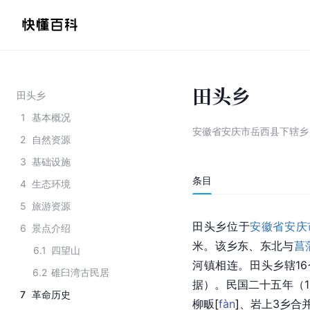
田头乡
田头乡
1
基本概况
安徽省安庆市岳西县下辖乡
2
自然资源
3
基础设施
条目
4
生态环境
5
旅游资源
田头乡位于
安徽省安庆
6
景点介绍
米。该乡东、东北与
菖
6.1
四望山
河镇
相连。田头乡辖16
6.2
碓臼湾古民居
据）。民国二十五年（1
7
革命历史
柳
畈
[
fàn
]
、岩上3乡合