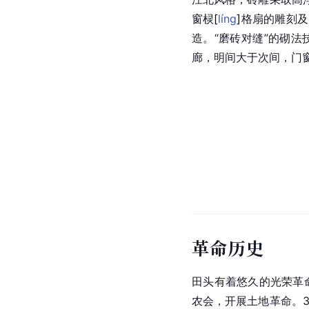
窗
棂
[
líng
]
格扇的雕刻及
造。“磨砖对缝”的砌
廊，明间大于次间，门
革命历史
田头有着悠久的光荣革
农会，开展土地革命。3