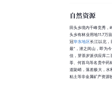
自然资源
田头乡境内千峰竞秀，
头乡有林业用地11.7
冠
华东地区
长江以北，
最"，潜之闵山，即为今
佳，芽茶岁派供应库二
苓、何首乌等名贵中药
道陡峭，落差极大，水
粘土等非金属矿产资源