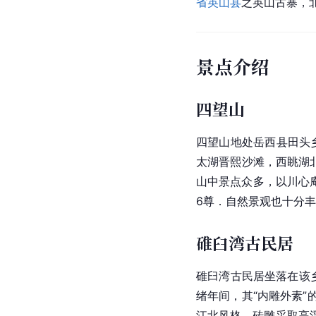
省
英山县
之英山古寨，
景点介绍
四望山
四望山地处岳西县田头
太湖晋熙沙滩，西眺湖
山中景点众多，以川心庵
6尊．自然景观也十分
碓臼湾古民居
碓臼湾古民居坐落在该
绪
年间，其“内雕外素
江北风格，砖雕采取高