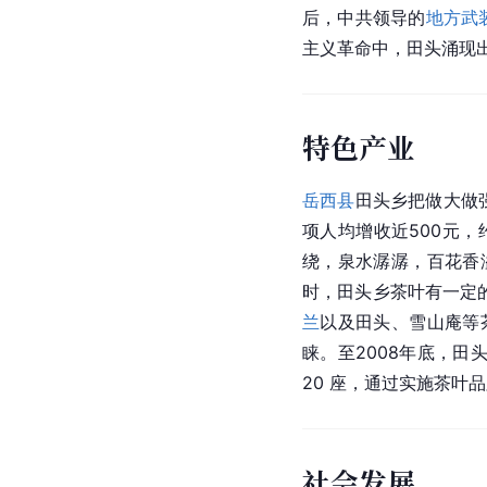
后，中共领导的
地方武
主义革命中，田头涌现
特色产业
岳西县
田头乡把做大做
项人均增收近500元，
绕，泉水潺潺，百花香
时，田头乡茶叶有一定
兰
以及田头、雪山庵等
睐。至2008年底，田
20 座，通过实施茶
社会发展