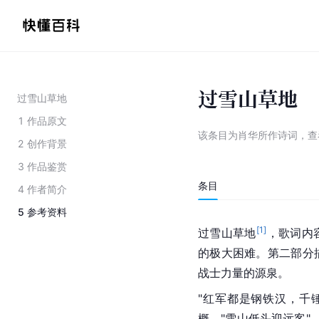
过雪山草地
过雪山草地
1
作品原文
该条目为
肖华所作诗词
，
查
2
创作背景
3
作品鉴赏
条目
4
作者简介
5
参考资料
[
1
]
过雪山草地
，歌词内
的极大困难。第二部分
战士力量的源泉。
"红军都是钢铁汉，千
概。"雪山低头迎远客"