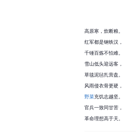
高原寒，炊断粮。
红军都是钢铁汉，
千锤百炼不怕难。
雪山低头迎远客，
草毯泥毡扎营盘。
风雨侵衣骨更硬，
野菜
充饥志越坚。
官兵一致同甘苦，
革命理想高于天。