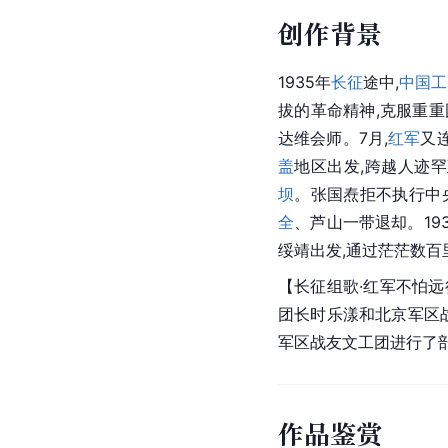
创作背景
1935年
长征
途中,
中国工
拔的革命精神,克服重重
达维会师。7月,
红军
又
盖
地区出发,跨越人迹罕
坝
。张国焘拒不执行中
全
、芦山一带退却。193
绥靖出发,通过茫茫数百
【长征组歌·红军不怕远
团长时乐漾和北京军区战
军区战友文工团进行了
作品鉴赏