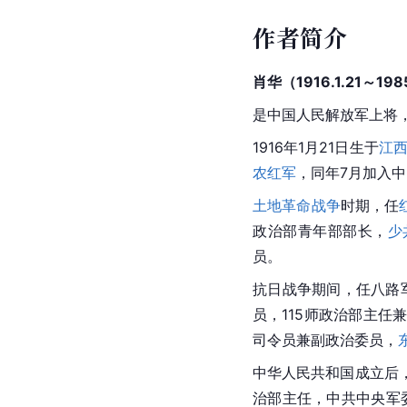
作者简介
肖华（1916.1.21～1985
是
中国人民解放军上将
1916年1月21日生于
江
农红军
，同年7月加入
土地革命战争
时期，任
政治部青年部部长，
少
员。
抗日战争
期间，任八路军
员，115师政治部主任
司令员兼副政治委员，
中华人民共和国成立后
治部主任，中共中央军