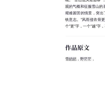
观的气概和征服雪山的喜
艰难困苦的情景，突出
铁意志。"风雨侵衣骨
个"更"字，一个"越"字
作品原文
雪皑皑，野茫茫，