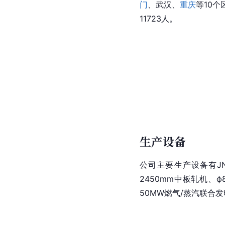
门
、
武汉
、
重庆
等10
11723人。
生产设备
公司主要生产设备有JN
2450mm中板
轧机
、ф
50MW燃气/蒸汽联合