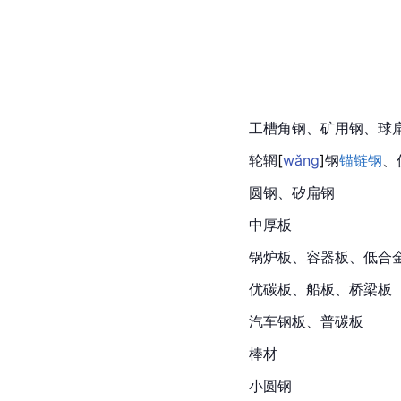
工槽
角钢
、矿用钢、球
轮
辋
[
wǎng
]
钢
锚链钢
、
圆钢、矽扁钢
中厚板
锅炉板、容器板、低合
优碳板、船板、
桥梁板
汽车钢板、普碳板
棒材
小圆钢