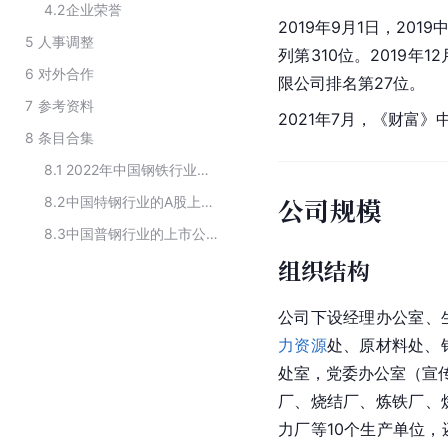
4.2
企业荣誉
2019年9月1日，20
5
人事调整
列第310位。2019年12
6
对外合作
限公司排名第27位。
7
参考资料
2021年7月，《
财富
》中
8
条目合集
8.1
2022年中国钢铁行业上市公司营业收入排行榜
公司规模
8.2
中国特钢行业的A股上市企业
8.3
中国普钢行业的上市公司
组织结构
公司下设经理办公室、
力资源
处、原材料处、
处室，党委办公室（宣
厂、烧结厂、炼铁厂、
力厂等10个生产单位，