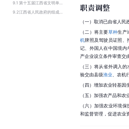
9.1
第十五届江西省文明单位拟表彰名单（省直单位）
职责调整
9.2
江西省人民政府的组成部门
（一）取消已由省人民
（二）将主要
草种
生产
机
牌照及驾驶员证照、
记、外国人在中国境内
产企业设立条件审查交
（三）将从省外调入的
验交由县级
渔业
、农机
（四）增加农业转基因
（五）加强农产品和农
（六）加强农业环境保
和监督管理，促进农业