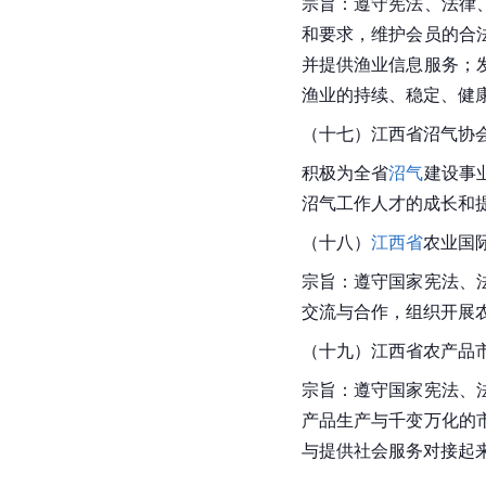
宗旨：遵守宪法、法律
和要求，维护会员的合
并提供渔业信息服务；
渔业的持续、稳定、健
（十七）
江西省
沼气协
积极为全省
沼气
建设事
沼气工作人才的成长和
（十八）
江西省
农业国
宗旨：遵守国家宪法、
交流与合作，组织开展
（十九）
江西省
农产品
宗旨：遵守国家宪法、
产品生产与千变万化的
与提供社会服务对接起