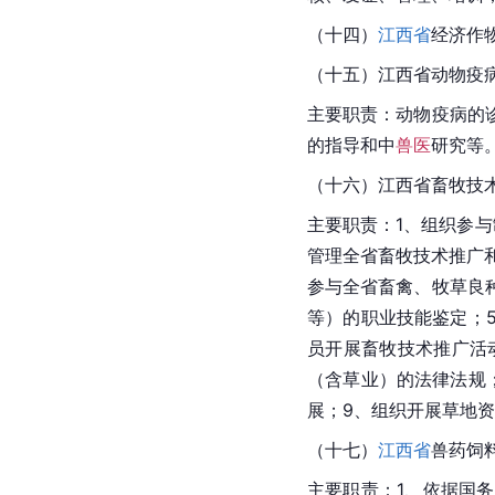
（十四）
江西省
经济作
（十五）江西省动物疫
主要职责：动物疫病的
的指导和中
兽医
研究等
（十六）江西省畜牧技
主要职责：1、组织参
管理全省畜牧技术推广
参与全省畜禽、牧草良
等）的职业技能鉴定；
员开展畜牧技术推广活
（含草业）的法律法规
展；9、组织开展草地
（十七）
江西省
兽药饲
主要职责：1、依据国