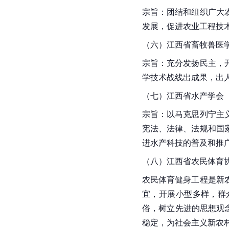
宗旨：团结和组织广大
发展，促进农业工程技
（六）江西省
畜牧兽医
宗旨：充分发扬民主，
学技术战线出成果，出
（七）
江西省
水产学会
宗旨：以
马克思列宁主
宪法、法律、法规和国
进水产科技的普及和推
（八）江西省农民体育
农民体育健身工程是新
宜，开展小型多样，群
俗，树立先进的思想观
稳定，为
社会主义
新农