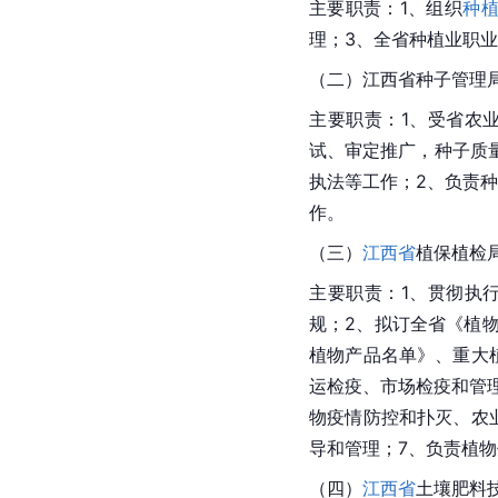
主要职责：1、组织
种
理；3、全省种植业职
（二）江西省种子管理
主要职责：1、受省农
试、审定推广，种子质
执法等工作；2、负责
作。
（三）
江西省
植保植检
主要职责：1、贯彻执
规；2、拟订全省《植
植物产品名单》、重大
运检疫、市场检疫和管
物疫情防控和扑灭、农
导和管理；7、负责植
（四）
江西省
土壤肥料