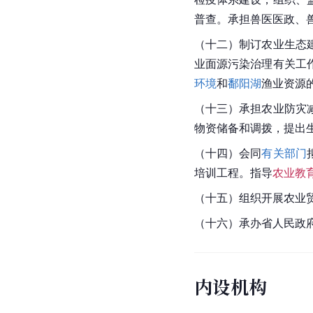
普查。承担
兽医
医政、
（十二）制订农业生态
业面源污染治理有关工
环境
和
鄱阳湖
渔业资源
（十三）承担农业防灾
物资储备和调拨，提出
（十四）会同
有关部门
培训工程。指导
农业教
（十五）组织开展农业
（十六）承办省人民政
内设机构