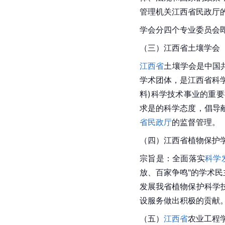
管理机关
江西省民政厅
学会分四个专业委员会
（三）
江西省
土壤学会
江西省
土壤学会是
中国
学术团体，是江西省科
料)科学技术事业的重
求是的科学态度，倡导
省民政厅
的监督管理。
（四）江西省
植物保护
宗旨是：全面落实
科学
放、百家争鸣"的学术
发展我省植物保护科学
设服务做出积极的贡献
（五）
江西省
农业工程