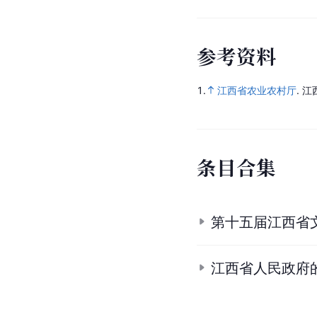
参
考
资
料
1.
江西省农业农村厅
.
江
条
目
合
集
第十五届江西省
江西省人民政府