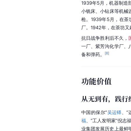
1939年5月，机器制
小铣床、小钻床等机械
枪。1939年5月，
厂。1942年，在茶坊
抗日战争
胜利后不久，
一厂、紫芳沟化学厂、
[
8
]
备和弹药。
功能价值
从无到有，践行
中国
的保尔”
吴运铎
、“
福
、“工人发明家”倪志福
业集团
发展历史上最鲜