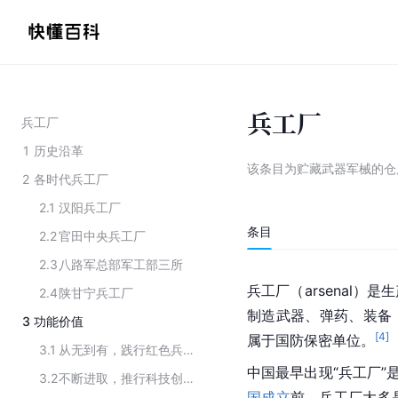
兵工厂
兵工厂
1
历史沿革
该条目为
贮藏武器军械的仓
2
各时代兵工厂
2.1
汉阳兵工厂
条目
2.2
官田中央兵工厂
2.3
八路军总部军工部三所
兵工厂（arsenal
2.4
陕甘宁兵工厂
制造武器、弹药、装备
3
功能价值
[
4
]
属于国防保密单位。
3.1
从无到有，践行红色兵工精神
中国最早出现“兵工厂”是
3.2
不断进取，推行科技创新驱动
国成立
前，兵工厂大多