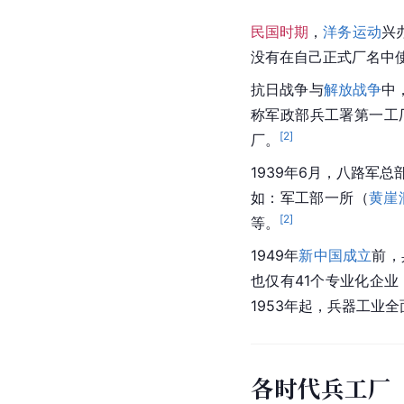
民国时期
，
洋务运动
兴
没有在自己正式厂名中使
抗日战争
与
解放战争
中
称军政部兵工署第一工厂
[
2
]
厂。
1939年6月，八路军
如：军工部一所（
黄崖
[
2
]
等。
1949年
新中国成立
前，
也仅有41个
专业化企业
1953年起，兵器工业
各时代兵工厂