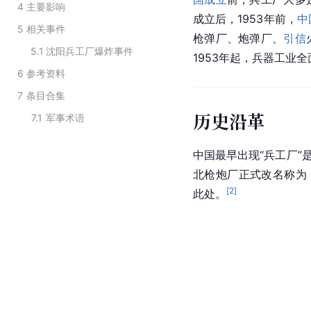
4
主要影响
成立后，1953年前，
中
5
相关事件
枪弹厂、炮弹厂、
引信
5.1
沈阳兵工厂爆炸事件
1953年起，兵器工业
6
参考资料
7
条目合集
历史沿革
7.1
军事术语
中国最早出现“兵工厂”是
北枪炮厂正式改名称为
[
2
]
此处。