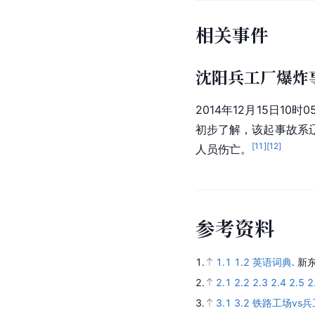
相关事件
沈阳兵工厂爆炸
2014年12月15日10
初步了解，该起事故系
[
11
]
[
12
]
人员伤亡。
参
考
资
料
1.
1.1
1.2
英语词典
.
新
2.
2.1
2.2
2.3
2.4
2.5
2
3.
3.1
3.2
铁路工场vs