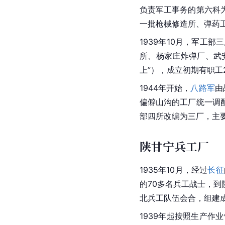
负责军工事务的第六科
一批枪械修造所、弹药
1939年10月，军工部
所、杨家庄炸弹厂、武
上”），成立初期有职工
1944年开始，
八路军
由
偏僻山沟的工厂统一调
部四所改编为三厂，主要
陕甘宁兵工厂
1935年10月，经过
长征
的70多名兵工战士，
北兵工队伍会合，组建
1939年起按照生产