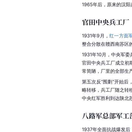
1965年后，原来的汉
官田中央兵工厂
1931年9月，
红一方面
整合分散在赣西南苏区
1931年10月，中央
官田中央兵工厂成立初
常简陋，厂里的全部生产
第五次反“围剿”开始后
略转移，兵工厂随之转
中央红军胜利到达陕北
八路军总部军工
1937年
全面抗战
爆发后