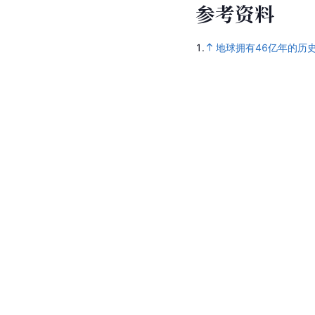
参
考
资
料
1.
地球拥有46亿年的历