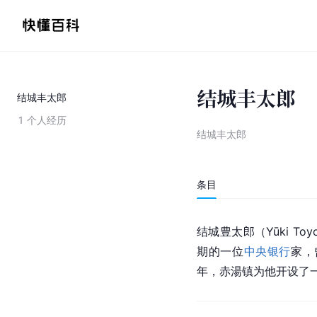
结城丰太郎
结城丰太郎
1
个人经历
结城丰太郎
条目
结城豊太郎（Yūki Toyo
期的一位
中央银行
家，
年，赤湯镇为他开设了