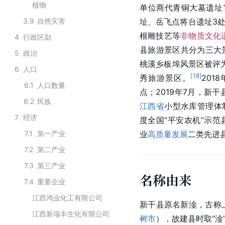
植物
单位商代青铜大墓遗址
3.9
自然灾害
址、岳飞点将台遗址3
根雕技艺等
非物质文化
4
行政区划
县旅游景区共分为三大
5
政治
桃溪乡板埠风景区被评
6
人口
[
18
]
秀旅游景区。
201
6.1
人口数量
点；2019年7月，新
6.2
民族
江西省
小型水库管理体
7
经济
度全国“平安农机”示范
7.1
第一产业
业
高质量发展
二类先进
7.2
第二产业
7.3
第三产业
名称由来
7.4
重要企业
江西鸿业化工有限公司
新干县原名新淦，古称
江西新瑞丰生化有限公司
树市
），故建县时取“淦”