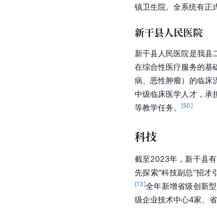
镇卫生院。全系统有正式
新干县人民医院
新干县人民医院是我县
在综合性医疗服务的基
病
、恶性肿瘤）的临床
中级
临床医学
人才，承
[
50
]
等教学任务。
科技
截至2023年，新干县
先探索“科技副总”招才
[
13
]
全年新增省级
创新型
级企业技术中心4家、