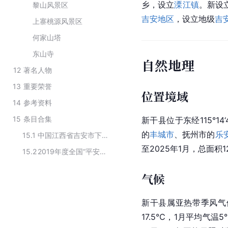
乡，设立
溧江镇
。新设
黎山风景区
吉安地区
，设立地级
吉
上寨桃源风景区
何家山塔
东山寺
自然地理
12
著名人物
13
重要荣誉
位置境域
14
参考资料
15
条目合集
新干县位于东经115°14‘48
的
丰城市
、抚州市的
乐
15.1
中国江西省吉安市下辖行政区划
至2025年1月，总面积
15.2
2019年度全国“平安农机”示范县名单
气候
新干县属亚热带季风气
17.5℃，1月平均气温5