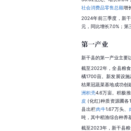
社会消费品零售总额
增
2024年前三季度，新干
元，同比增长7.0%；第
第一产业
新干县的第一产业主要
截至2022年，全县粮食
橘1700亩。新发展设
桔果冠蔬菜基地成功创
洲枳壳
4.6万亩。积
皮
 (化红)种质资源圃各
县出栏
肉牛
1.67万头、
吨，其中稻渔综合种养基
截至2023年，新干县粮