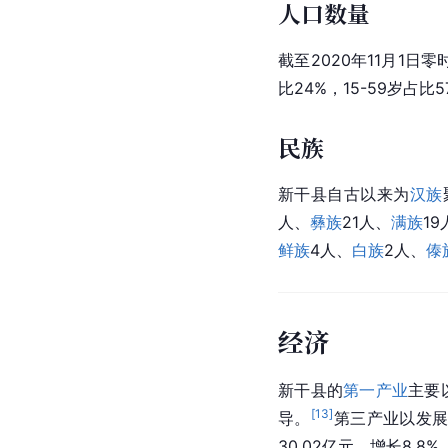
人口数量
截至2020年11月1日
比24%，15-59岁占比5
民族
新干县自古以来为
汉族
人、
彝族
21人、
满族
19
鲜族
4人、
白族
2人、
傣
经济
新干县的
第一产业
主要
[
13
]
导。
第三产业以发
30.02亿元、增长8.8