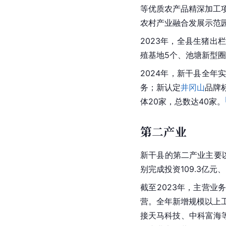
等优质农产品精深加工
农村产业融合发展示范
2023年，全县生猪出
殖基地5个、池塘新型圈养
2024年，新干县全年
务；新认定
井冈山
品牌
体20家，总数达40家。
第二产业
新干县的第二产业主要
别完成投资109.3亿元、5
截至2023年，主营业务
营。全年新增
规模以上
接
天马科技
、中科富海