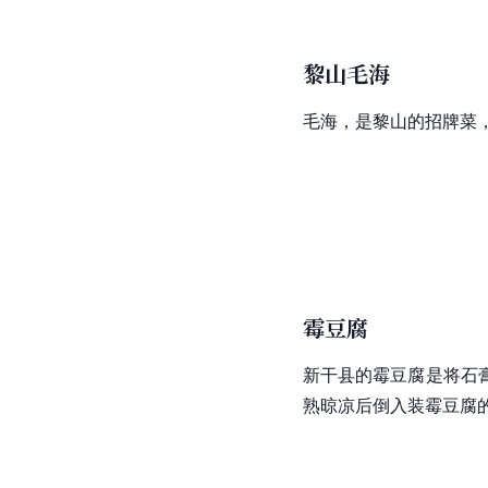
黎山毛海
毛海，是
黎山
的招牌菜
霉豆腐
新干县的霉豆腐是将石
熟晾凉后倒入装霉豆腐