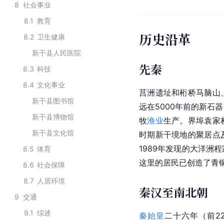
8
社会事业
8.1
教育
历史沿革
8.2
卫生健康
新干县人民医院
先秦
8.3
科技
8.4
文化事业
莒洲遗址和桁桥马脑山
新干县图书馆
远在5000年前的新石
新干县博物馆
牧
渔业
生产。界埠袁家
新干县文化馆
时期新干境地的聚居点
1989年发现的大洋洲
8.5
体育
这里的居民已创造了青
8.6
社会保障
8.7
人居环境
秦汉至南北朝
9
交通
9.1
综述
秦始皇
二十六年（前2