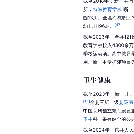
截至2018年，新干县
所，
特殊教育学校
1所
园13所。全县有教职工2
[
47
]
幼儿11196名。
截至2023年，全县12
教育学校投入4300余
学校运动场。
高中
教育
用。新干中专扩建项目先
卫生健康
截至2023年，新干县
[
13
]
全县三所二级
县级医
中医院
均独立规范设置
卫生
科，备有健全的公
截至2024年，辖县