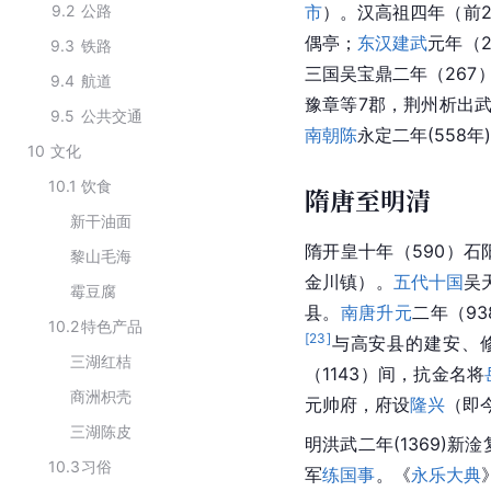
9.2
公路
市
）。汉高祖四年（前2
偶亭；
东汉
建武
元年（
9.3
铁路
三国吴宝鼎二年（267
9.4
航道
豫章等7郡，荆州析出
9.5
公共交通
南朝陈
永定二年(558
10
文化
10.1
饮食
隋唐至明清
新干油面
隋开皇十年（590）
黎山毛海
金川镇）。
五代十国
吴
霉豆腐
县。
南唐
升元
二年（9
10.2
特色产品
[
23
]
与高安县的
建安
、
三湖红桔
（1143）间，抗金名将
商洲枳壳
元帅府，府设
隆兴
（即
三湖陈皮
明洪武二年(1369)新
10.3
习俗
军
练国事
。《
永乐大典