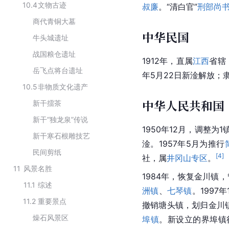
10.4
文物古迹
叔廉
。“清白官”
刑部尚
商代青铜大墓
中华民国
牛头城遗址
战国粮仓遗址
1912年，直属
江西
省辖
岳飞点将台遗址
年5月22日新淦解放；
10.5
非物质文化遗产
中华人民共和国
新干擂茶
新干“独龙泉”传说
1950年12月，调整为1
新干寒石根雕技艺
淦。1957年5月为推行
民间剪纸
[
4
]
社，属
井冈山
专区
。
11
风景名胜
1984年，恢复
金川镇
，
11.1
综述
洲镇
、
七琴镇
。1997
11.2
重要景点
撤销塘头镇，划归金川镇
燥石风景区
埠镇
。新设立的界埠镇