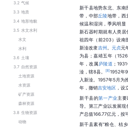
3.2
气候
新干县地势东北、东南
3.3
地质
带，中部
丘陵
地带，西
3.4
地形地貌
候温和湿润，季风明显
3.5
水文水利
新石器时期就有人类居
水文
祖四年（前203）设南
新淦改隶
吉州
。
元贞
元
水利
为县；嘉靖五年（152
3.6
土壤
年，改属
庐陵道
；19
3.7
自然资源
[
8
]
淦，辖8县。
1952
土地资源
入新淦。1957年5月为
水资源
年，撤销
吉安地区
，设
矿产资源
新干县的
第一产业
主要
森林资源
导。第三产业以发展现
3.8
生物资源
产总值166.77亿元，
动物
新干县素有“粮仓、桔