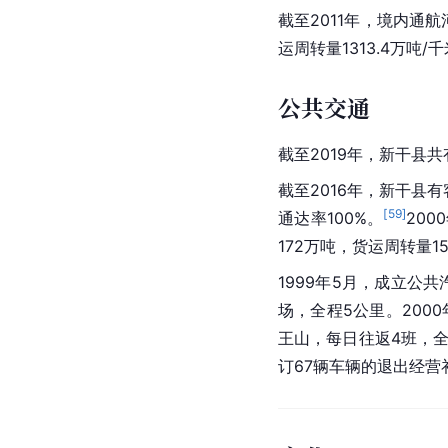
截至2011年，境内通航
运周转量1313.4万吨/
公共交通
截至2019年，新干县
截至2016年，新干县有
[
59
]
通达率100%。
20
172万吨，货运周转量1
1999年5月，成立公
场，全程5公里。200
王山，每日往返4班，全
订67辆车辆的退出经