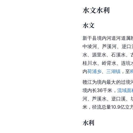
水文水利
水文
新干县境内河道河道属
中堎河、芦溪河、逆口溪
水、源里水、石溪水、
桂川水、岭背水、连坑水
内
荷浦乡
、
三湖镇
，至
赣江为境内最大的过境
境内长36千米，
流域面
河、芦溪水、逆口溪、坑
米，径流总量10.9亿立
水利