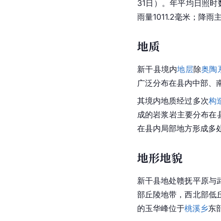
31日）。年平均日照时数
雨量1011.2毫米；降雨
地质
新干县境内
地层
除
奥陶
广泛分布在县内中部、南部
其境内地质经过多次
构
成的岩浆岩主要分布在县
在县内局部地方形成多
地形地貌
新干县地处赣抚平原与
部丘陵地带，西北部低
的玉华峰位于
桃溪乡
东部