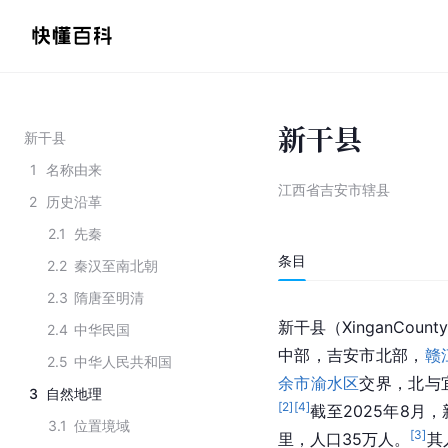
新干县
新干县
1
名称由来
江西省吉安市辖县
2
历史沿革
2.1
先秦
条目
2.2
秦汉至南北朝
2.3
隋唐至明清
新干县（XinganCou
2.4
中华民国
中部，吉安市北部，
赣
2.5
中华人民共和国
余市
渝水区
交界，北与
3
自然地理
[
2
]
[
4
]
截至2025年8月
3.1
位置境域
[
3
]
里，人口35万人。
其