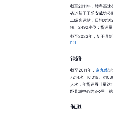
截至2011年，赣粤高
省道新干玉乐安戴坊公路
二级客运站，日均发送27
辆、2492座位；货运量
截至2023年，新干县
[
13
]
铁路
截至2011年，
京九线
过
7214次、K1019、K1
人次，年货运吞吐量达1
距县城中心约3公里，
航道