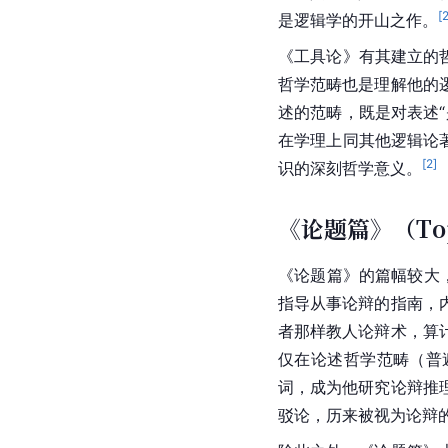
[
是
逻辑学
的开山之作。
《工具论》有其建立的
哲学范畴
也是理解他的
述的范畴，既是对表述“
在学理上同其他逻辑论
[
2
]
识的深刻哲学意义。
《论题篇》（Top
《论题篇》的篇幅较大
指导从事论辩的指南，
者那样教人论辩术，算
仅在论述哲学范畴（普
词，成为他研究论辩推
驳论，历来被视为论辩