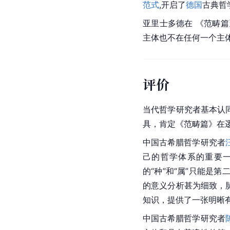
范式
,开启了
德国
古典哲
亚里士多德
在 《范畴
主体也不在任何一个主
评价
当代哲学研究者基本认
具，肯定《范畴篇》在
中国
古希腊哲学
研究者
己的哲学体系的重要
的“种”和“属”只能
的意义分析甚为细致，
知识，提供了一张明晰
中国
古希腊哲学
研究者