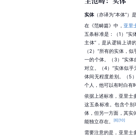
主范畴：实体
实体
（亦译为“本体”）
在《范畴篇》中，
亚里
五条标准是：（1）“
主体”，是从逻辑上讲
（2）“所有的实体，似
一的个体。（3）“实
对立。（4）“实体似
体间无程度差别。（5
个人，他可以有时白有
依据上述标准，亚里士
这五条标准。包含个别事
体，但另一方面，其实
[
6
]
[
10
]
能独立存在。
需要注意的是，亚里士