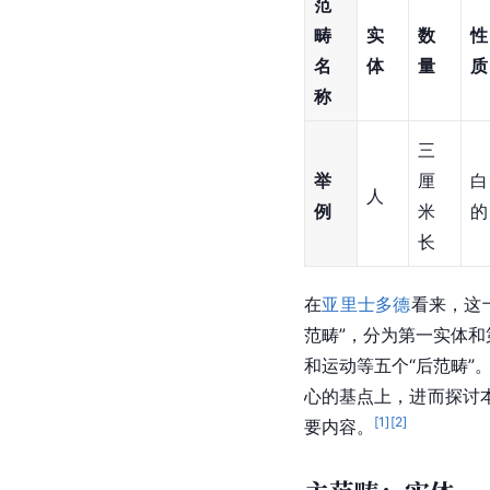
范
畴
实
数
性
名
体
量
质
称
三
举
厘
白
人
例
米
的
长
在
亚里士多德
看来，这
范畴”，分为第一实体和
和运动等五个“后范畴”
心的
基点
上，进而探讨
[
1
]
[
2
]
要内容。