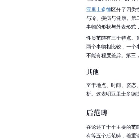
亚里士多德
区分了四类
与冷、疾病与健康。第
事物的形状与外表形式
性质范畴有三个特点。
两个事物相比较，一个
不能有程度差异。第三，
其他
至于地点、时间、姿态
析。这表明亚里士多德
后范畴
在论述了十个主要的范
有等五个后范畴，着重