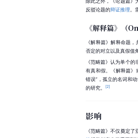
除此之外，《论题篇》
反驳论题的
辩证推理
。
《解释篇》（On In
《解释篇》解释命题，
否定的对立以及真假值
《范畴篇》认为单个的非
有真和假。《解释篇》
错误”，孤立的名词和动
[
2
]
的研究。
影响
《范畴篇》不仅奠定了