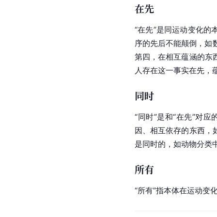
在先
“在先”是同运动变化的
序的先后不能颠倒，如
第四，在相互蕴涵的东
人存在这一事实在先，
同时
“同时”是和“在先”
因、相互依存的东西，
是同时的，如动物分类
所有
“所有”指本体在运动