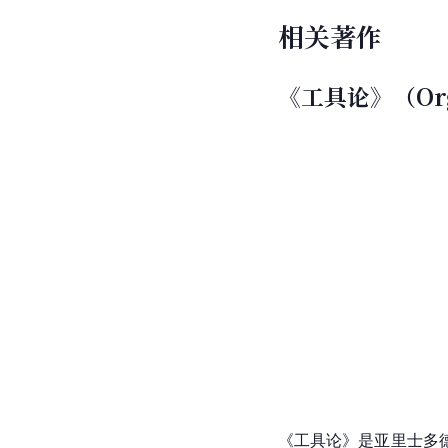
相关著作
《工具论》（Org
《工具论》是亚里士多