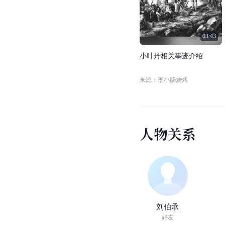
03:43
小
叶
丹
相
关
事
迹
介
绍
来源：李小肠烧烤
人
物
关
系
刘伯承