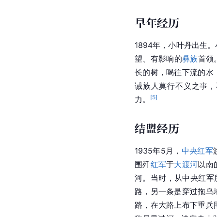
早年经历
1894年，小叶丹出生
望、有影响的
彝族
首领
长的树，喝往下流的水
诫族人莫行不义之事，
[
5
]
力。
结盟经历
1935年5月，
中央红军
围歼
红军
于
大渡河
以南
河。当时，从中央红军
路，另一条是穿过拖乌
路，在大路上布下重兵