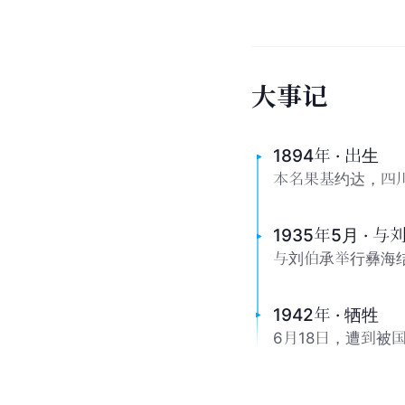
好友
大
事
记
1894年 · 出生
本名果基约达，四
1935年5月 ·
与刘伯承举行彝海
1942年 · 牺牲
6月18日，遭到被