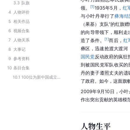
3.3
队旗
[
1
]
领。
1935年5月，
红
4
人物评价
与小叶丹举行了
彝海结
5
相关作品
（果基）支队”的红旗
6
视频合集
的向导带领下，顺利走
[
1
]
7
人物关系
造了条件。
而后，
红
彝区，迅速抢渡大渡河
8
大事记
国民党
反动政府的疯狂报
9
参考资料
到被国民党军队收买的
10
条目合集
丹的妻子遵照丈夫的遗
10.1
100位为新中国成立作出贡献的英雄模范人物
了政府。如今，这面旗
2009年9月10日，小
作出突出贡献的英雄模范
人物生平