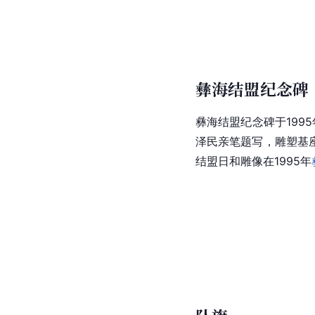
彝海结盟纪念碑
彝海结盟纪念碑于199
泽民亲笔题写，雕塑基座高
结盟日和雕像在1995年