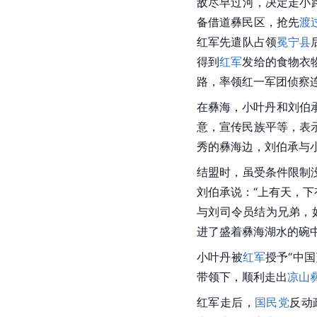
敌尽早过河，决定走小
备借道彝民区，抢先
渡
红军先遣队占领
冕宁县
得到
红军
发给的食物衣
路，率领红一军团侦察
在彝海，小叶丹和刘伯
意，宣传民族平等，表
秀的彝海边，刘伯承与
结盟时，虽受条件限制
刘伯承说：“上有天，
与刘司令员结为兄弟，
进了盛着彝海湖水的碗
小叶丹被
红军
授予“中
带领下，顺利走出
凉山
红军走后，
国民党
反动