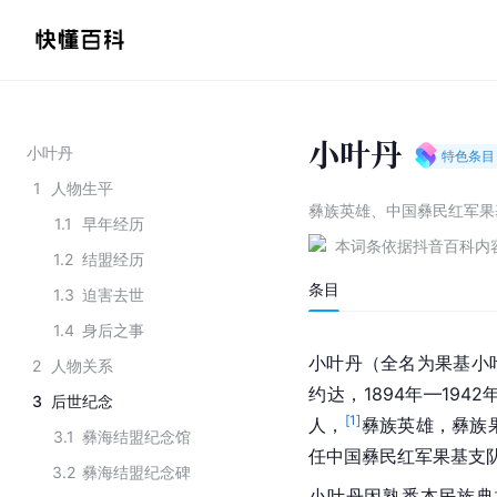
小叶丹
小叶丹
特色条目
1
人物生平
彝族英雄、中国彝民红军果
1.1
早年经历
本词条依据抖音百科内
1.2
结盟经历
条目
1.3
迫害去世
1.4
身后之事
小叶丹（全名为果基小
2
人物关系
约达，1894年—1942
3
后世纪念
[
1
]
人，
彝族英雄，彝族
3.1
彝海结盟纪念馆
任中国彝民红军果基支
3.2
彝海结盟纪念碑
小叶丹因熟悉本民族典