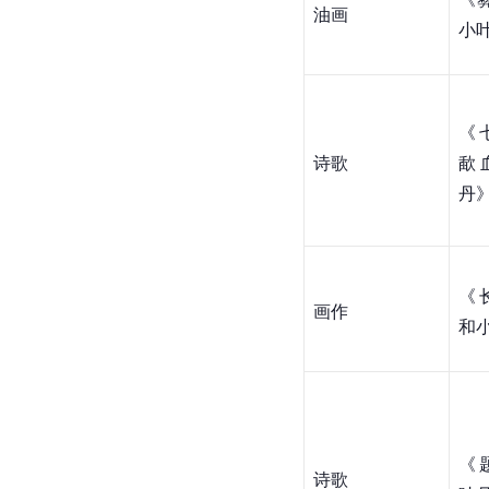
《
油画
小
《
诗歌
歃
丹
《
画作
和
《