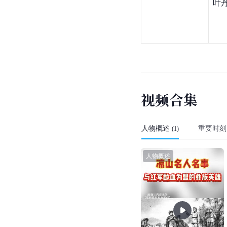
诗歌
叶
视
频
合
集
人物概述
重要时刻
(
1
)
人物概述