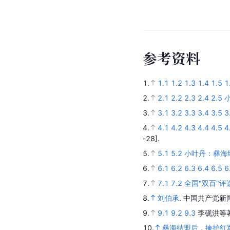
参
考
资
料
1.
1.1
1.2
1.3
1.4
1.5
1
2.
2.1
2.2
2.3
2.4
2.5
3.
3.1
3.2
3.3
3.4
3.5
3
4.
4.1
4.2
4.3
4.4
4.5
4
-28].
5.
5.1
5.2
小叶丹：彝海
6.
6.1
6.2
6.3
6.4
6.5
6
7.
7.1
7.2
全国"双百"评
8.
刘伯承
.
中国共产党新
9.
9.1
9.2
9.3
李砚洪等