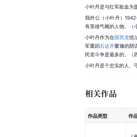
小叶丹是与红军歃血为
我外公（小叶丹）19
有英雄气概的人物。（
小叶丹作为在
国民党
统
军重蹈
石达开
覆辙的阴
民党斗争是最多的。（
小叶丹是个忠实的人、
相关作品
作品类型
作