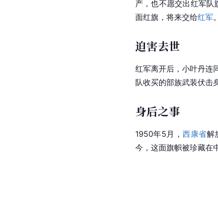
产，也不愿交出红军队
面红旗，将来交给
红军
迫害去世
红军离开后，小叶丹连
队收买的部族武装伏击
身后之事
1950年5月，
西康省
解
今，这面旗帜被珍藏在