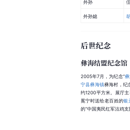
外孙
外孙媳
后世纪念
彝海结盟纪念馆
2005年7月，为纪念“
彝
宁县
彝海镇
彝海村，纪
约1200平方米。展厅
冕宁时送给老百姓的
银
的“中国夷民红军沽鸡支