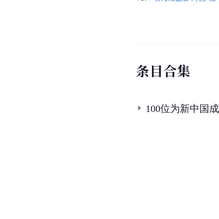
10.
彝海结盟后，掩护红
条
目
合
集
100位为新中国