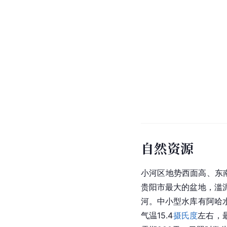
自然资源
小河区地势西面高、东南
贵阳市
最大的盆地，滥
河。中小型水库有阿哈
气温15.4
摄氏度
左右，