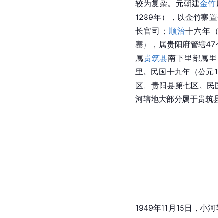
较为复杂。
元朝
建
金竹
1289年），以金竹寨
长官司；
顺治
十六年（
寨），属贵阳府管辖47
属
贵筑县
南下里部属里
里。民国十九年（公元1
区、贵阳县第七区。民国
河辖地大部分属于贵筑
1949年11月15日