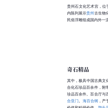
贵州石文化艺术宫，位
内陈列展示
贵州
古生物
民俗浮雕组成国内外一
奇石精品
其中，极具中国古典文
合化石珍品百余件，附
珍品百余件。百合厅与
合亚门
。
海百合纲
，产
价值和科研价值。
鹗头