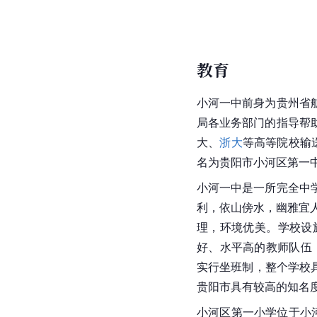
教育
小河一中前身为贵州省
局各
业务部门
的指导帮
大
、
浙大
等高等院校输
名为
贵阳市
小河区第一
小河一中是一所
完全中
利，依山傍水，幽雅宜
理，环境优美。学校设
好、水平高的教师队伍
实行坐班制，整个学校
贵阳市
具有较高的知名
小河区第一小学位于小