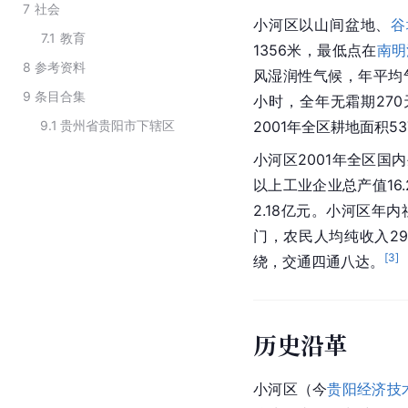
7
社会
小河区以山间盆地、
谷
7.1
教育
1356米，最低点在
南明
8
参考资料
风湿润性气候，年平均气
9
条目合集
小时，全年无霜期27
9.1
贵州省贵阳市下辖区
2001年全区耕地面积53
小河区2001年全区国内
以上工业企业总产值16
2.18亿元。小河区年
门，农民人均纯收入29
[
3
]
绕，交通四通八达。
历史沿革
小河区（今
贵阳经济技