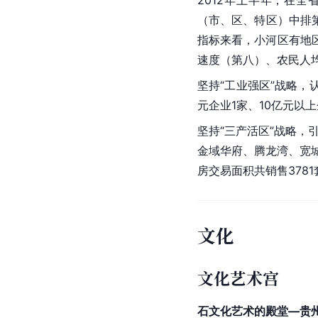
（市、区、特区）中排第
指标来看，小河区有
地
速度（第八）、农民人
坚持“工业强区”战略，
元企业1家、10亿元以
坚持“三产活区”战略，
金域华府、腾龙湾、宽城
房交易面积共销售3781套
文化
文化艺术宫
石文化艺术的殿堂—贵