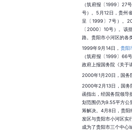
（筑府报〔1999〕27
号）。5月12日，贵
呈〔1999〕7号）。2
〔2000〕10号）。
路。
贵阳市
小河区的各
1999年9月14日，
贵阳
（筑府报〔1999〕6
政府上报国务院《关于请
2000年1月20日，国
2000年2月13日，国
函指出，经国务院领导
划范围仍为9.55平
筹解决。4月8日，
贵阳
发区与贵阳市小河区实行
成为了贵阳市三个中心