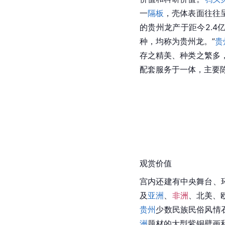
一
隔板
，壳体表面往往
的贵州龙产于距今2.
种，均称为贵州龙。”
贵
存之精美、种类之繁多
配套服务于一体，主要
观赏价值
宫内还建有中央舞台、
及
亚洲
、
非洲
、北美、
贵州
少数民族民俗风情
洲
题材的大型紫铜壁画