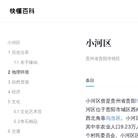
小河区
小河区
1
历史沿革
贵州省贵阳市辖区
1.1
名字缘由
2
地理环境
条目
3
自然资源
4
经济
小河区曾是贵州省贵阳
5
文化
河区位于贵阳市城区西
5.1
文化艺术宫
西北角靠
乌当区
。小河区
5.2
奇石精品
其中非农业人口9.23万
6
交通
个村民委员会。小河区