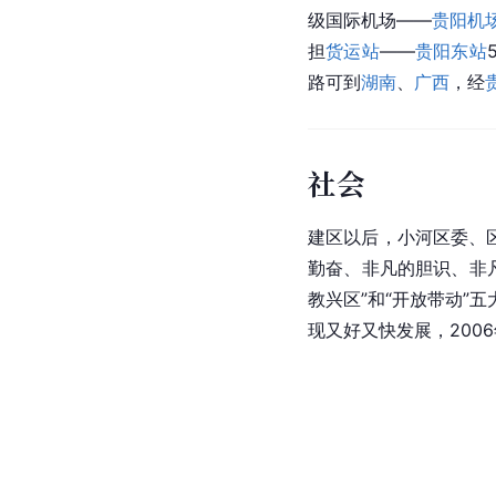
级国际机场——
贵阳机
担
货运站
——
贵阳东站
路可到
湖南
、
广西
，经
社会
建区以后，小河区委、
勤奋、非凡的胆识、非凡
教
兴区”和“开放带动”
现又好又快发展，200