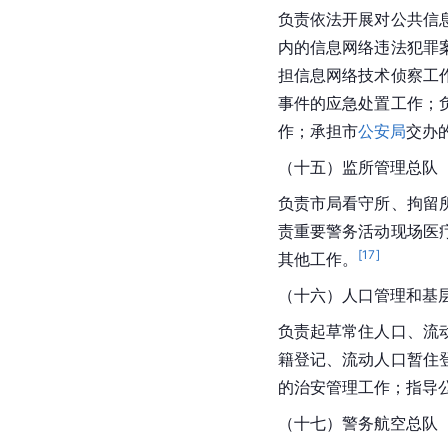
负责依法开展对公共信
内的信息网络违法犯罪
担信息网络技术侦察工
事件的应急处置工作；
作；承担市
公安局
交办
（十五）监所管理总队
负责市局看守所、拘留
责重要警务活动现场医
[
17
]
其他工作。
（十六）人口管理和基
负责起草常住人口、流
籍登记、流动人口暂住
的治安管理工作；指导
（十七）警务航空总队