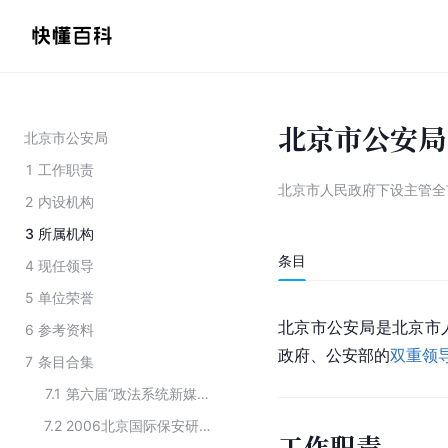
北京市公安局
北京市公安局
1
工作职责
北京市人民政府下设主管全
2
内设机构
3
所属机构
条目
4
现任领导
5
单位荣誉
北京市
公安局
是
北京市
6
参考资料
政府、公安部的
双重领
7
条目合集
7.1
第六届“政法系统新媒体应用案例”全国公安系统“最具影响力新媒体奖”获奖名单
7.2
2006北京国际保安研讨会的举办单位
工作职责