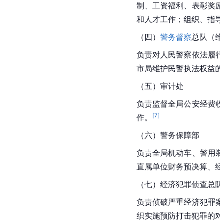
制、工资福利、表彰奖
和人才工作；组织、指
（四）
警务督察
总队（
负责对人民警察依法履
市局维护民警执法权益
（五）审计处
负责监督全局公安经费
[
7
]
作。
（六）警务保障部
负责全局机动车、警用
直属单位财务预决算、
（七）经济犯罪侦查总
负责侦破严重经济犯罪
织实施预防打击犯罪的