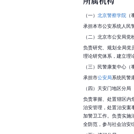
所属机构
（一）
北京警察学院
（
承担本市公安系统人民
（二）北京市公安局党
负责研究、规划全局党
理论研究体系，建立理
（三）民警康复中心（
承担市
公安局
系统民警
（四）
天安门
地区分局
负责掌握、处置辖区内
治安管理
，处置治安案
加警卫工作。负责实施
全防范，参与社会治安