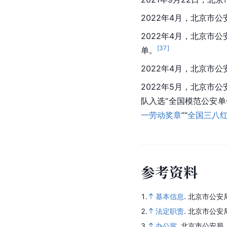
2022年4月，北京市
2022年4月，北京
[
37
]
单。
2022年4月，北京市
2022年5月，北京
队入选“全国模范公安单
一劳动奖章
”“
全国三八
参
考
资
料
1.
基本信息
.
北京市公安
2.
法定职责
.
北京市公安
3.
办公室
.
北京市公安局