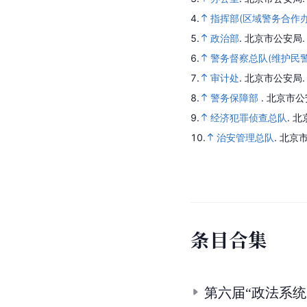
4.
指挥部(区域警务合作办
5.
政治部
.
北京市公安局
6.
警务督察总队(维护民
7.
审计处
.
北京市公安局
8.
警务保障部
.
北京市公
9.
经济犯罪侦查总队
.
北
10.
治安管理总队
.
北京市
条
目
合
集
第六届“政法系