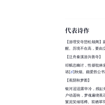
代表诗作
【游
理安寺
憩松颠阁】
醒。历境不在高，要由
【泛舟秦溪游兴善寺】
叩舷恣幽讨，性僻耽林
谘
[
zī
]
秋烟。颇爱胜公书
【蕉阴秋梦图】
银河
迢迢露华冷，残缸
户动遥响，梦魂遍绕蕉
鬟泥笑倾瑶樽。双栖翠