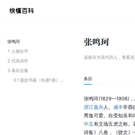
张鸣珂
张鸣珂
1
人物生平
该条目为
清代诗人
，
查看
其
2
代表诗作
3
条目合集
条目
3.1
题款书籍《补遗1卷》的主要人物
张鸣珂(1829—190
浙江嘉兴
人。
咸丰
辛酉
秀逸可爱。自受知吴和
中玉
有文场五虎之称。
诗集》八卷，《骈文》