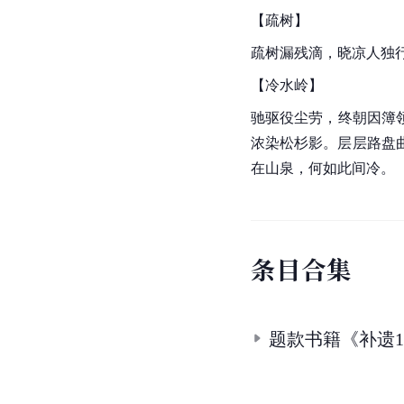
【疏树】
疏树漏残滴，晓凉人独
【冷水岭】
驰驱役尘劳，终朝因簿
浓染松杉影。层层路盘
在山泉，何如此间冷。
条
目
合
集
题款书籍《补遗