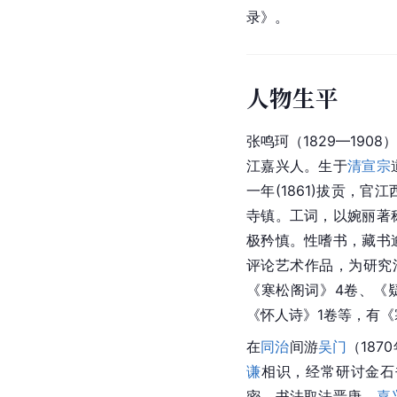
录》。
人物生平
张鸣珂（1829—19
江嘉兴人。生于
清宣宗
一年(1861)拔贡，官江
寺镇。工词，以婉丽著
极矜慎。性嗜书，藏书
评论艺术作品，为研究
《寒松阁词》4卷、《
《怀人诗》1卷等，有
在
同治
间游
吴门
（18
谦
相识，经常研讨金石
密。书法取法晋唐，
嘉