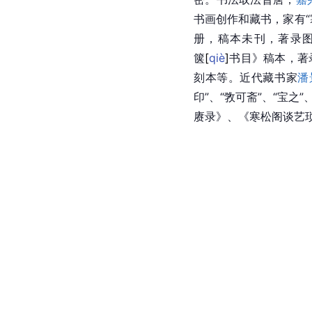
书画创作和藏书，家有“
册，稿本未刊，著录图
箧
[
qiè
]
书目》稿本，著
刻本等。近代藏书家
潘
印”、“敩可斋”、“宝
赓录》、《寒松阁谈艺