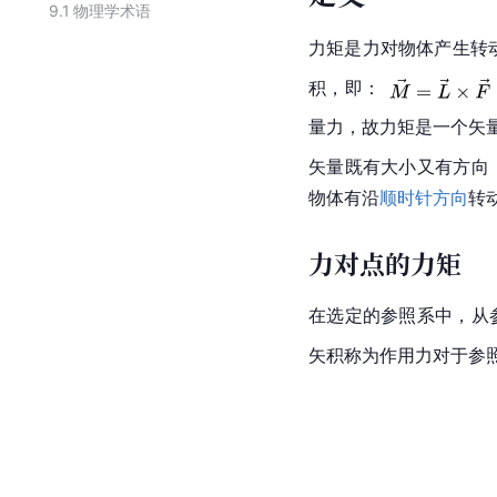
9.1
物理学术语
力矩是力对物体产生转
积，即：
量力，故力矩是一个矢
矢量既有大小又有方向
物体有沿
顺时针方向
转
力对点的力矩
在选定的参照系中，从
矢积称为作用力对于参