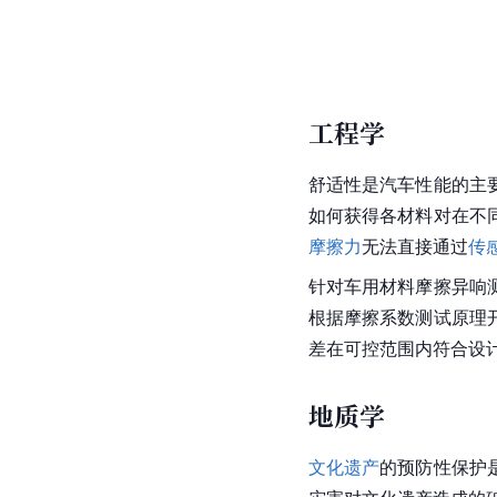
工程学
舒适性是汽车性能的主
如何获得各材料对在不
摩擦力
无法直接通过
传
针对车用材料摩擦异响
根据摩擦系数测试原理
差在可控范围内符合设
地质学
文化遗产
的预防性保护