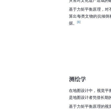
灾害对文化遗产造成的
基于力矩平衡原理，对
算出每类文物的抗倾倒
[
6
]
据。
测绘学
在地图设计中，视觉平
是地图设计者凭借长期
基于力矩平衡原理的视