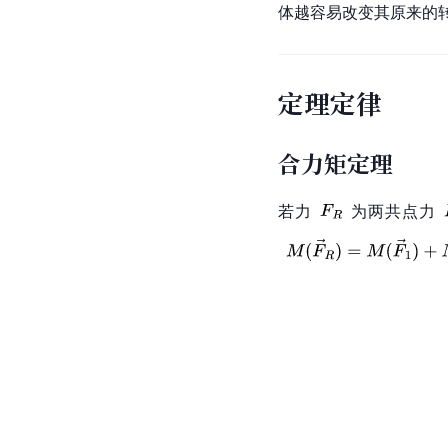
体越容易改变其原来的
定理定律
合力矩定理
若力
为两共点力