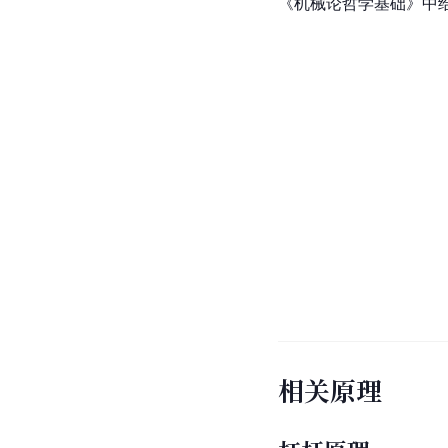
《机械论哲学基础》中
相关原理