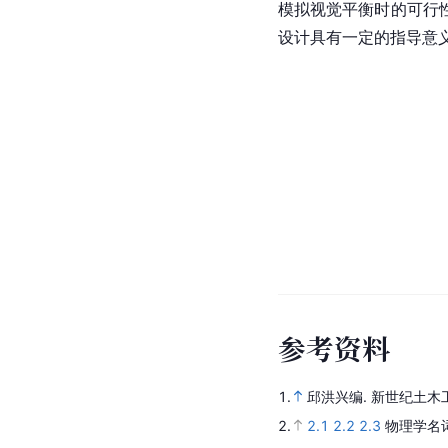
模拟视觉平衡时的可行
设计具有一定的指导意
参
考
资
料
1.
邱洪兴编.
新世纪土木
2.
2.1
2.2
2.3
物理学名