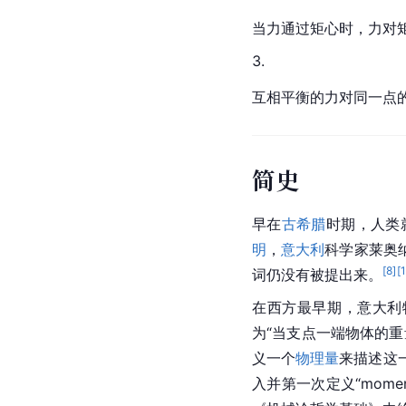
当力通过矩心时，力对
互相平衡的力对同一点
简史
早在
古希腊
时期，人类
明
，
意大利
科学家莱奥纳
[
8
]
[
词仍没有被提出来。
在西方最早期，意大利
为“当支点一端物体的
义一个
物理量
来描述这
入并第一次定义“mome