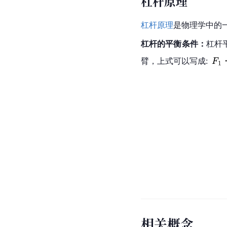
杠杆原理
杠杆原理
是物理学中的
杠杆的平衡条件：
杠杆
臂，上式可以写成:
相关概念