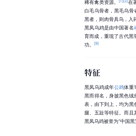
[
1
]
[
2
]
稀有禽类资源。
在
白毛乌骨者，黑毛乌骨
黑者，则肉骨具乌，入
黑凤乌鸡是由中国著名
育而成，重现了古代黑
[
9
]
功。
特征
黑凤乌鸡成年
公鸡
体重1
黑而得名，身披黑色绒
表，由下到上，均为黑
腿、五趾等特征。而且
黑凤乌鸡被誉为“中国黑宝