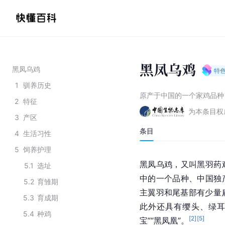
黑凤乌鸡
黑凤乌鸡
特
1
驯养历史
原产于中国的一个家鸡品种
2
特征
为本条目权
3
产区
条目
4
生活习性
5
饲养护理
黑凤乌鸡，又叫黑羽药
5.1
选址
中的一个品种、中国独
5.2
育雏期
主翼羽和尾基部有少量
5.3
育成期
此外还具有缨头、绿耳
5.4
种鸡
[
2
]
[
5
]
宝”“黑凤凰”。