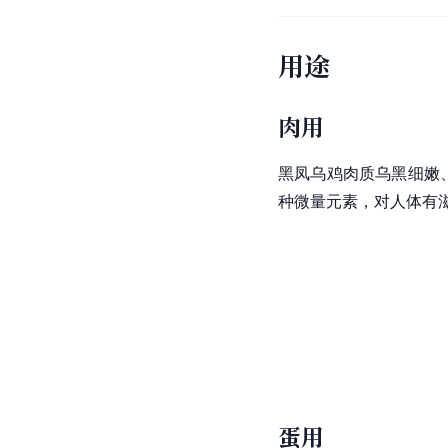
用途
肉用
黑凤乌鸡肉质乌黑细嫩
种
微量元素
，对人体有
蛋用