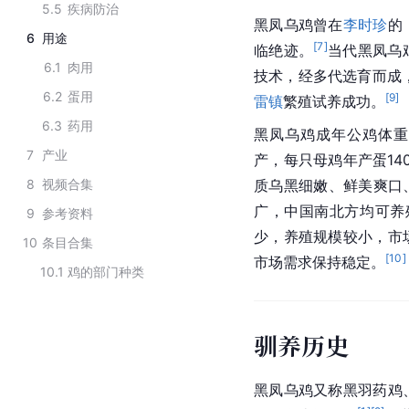
5.5
疾病防治
黑凤乌鸡曾在
李时珍
的
6
用途
[
7
]
临绝迹。
当代黑凤乌
6.1
肉用
技术，经多代选育而成
6.2
蛋用
[
9
]
雷镇
繁殖试养成功。
6.3
药用
黑凤乌鸡成年公鸡体重1.
7
产业
产，每只母鸡年产蛋140
8
视频合集
质乌黑细嫩、鲜美爽口
广，中国南北方均可养
9
参考资料
少，养殖规模较小，市
10
条目合集
[
10
]
市场需求保持稳定。
10.1
鸡的部门种类
驯养历史
黑凤乌鸡又称黑羽药鸡