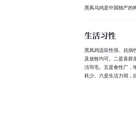
黑凤乌鸡是
中国
独产的
生活习性
黑凤鸡
适应性强、抗病
及放牧均可。二是喜群
洁羽毛。五是食性广，
耗少。六是生活力弱，