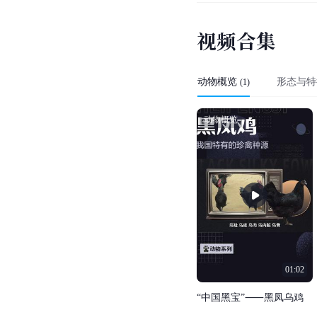
视
频
合
集
动物概览
形态与特
(
1
)
动物概览
01:02
“
中
国
黑
宝
”
⸺
黑
凤
乌
鸡