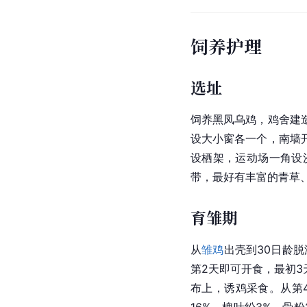
饲养护理
选址
饲养黑凤乌鸡，鸡舍建
设大小窗各一个，南墙
设栖架，运动场一角设
带，最好有丰富的青草
育雏期
从
雏鸡
出壳到30日龄
第2天即可开食，最初3
布上，诱鸡采食。从第4
16%，槐叶纷3%，骨粉