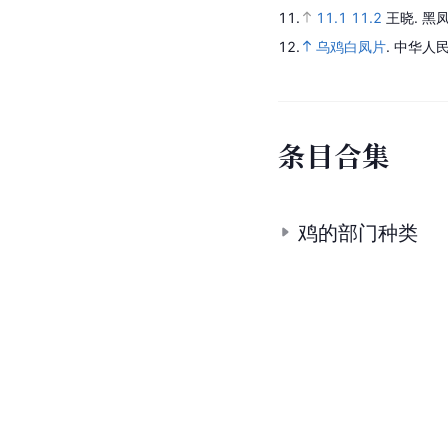
11.
11.1
11.2
王晓.
黑
12.
乌鸡白凤片
.
中华人民
条
目
合
集
鸡的部门种类