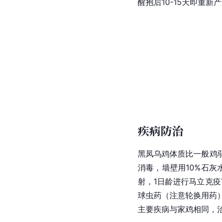
醒抱后10-15天即重新
疾病防治
黑凤乌鸡体质比一般鸡
消毒，墙壁用10%石
射，1日龄进行马立克疫
球虫药（注意轮换用药）
主要疾病与家鸡相同，