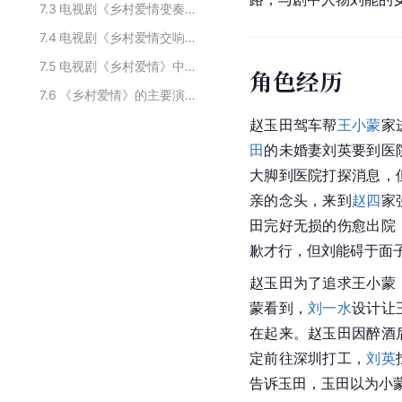
7.3
电视剧《乡村爱情变奏曲》中的角色
7.4
电视剧《乡村爱情交响曲》中的角色
7.5
电视剧《乡村爱情》中的主要人物
角色经历
7.6
《乡村爱情》的主要演员
赵玉田驾车帮
王小蒙
家
田
的未婚妻刘英要到医
大脚到医院打探消息，
亲的念头，来到
赵四
家
田完好无损的伤愈出院
歉才行，但刘能碍于面
赵玉田为了追求王小蒙
蒙看到，
刘一水
设计让
在起来。赵玉田因醉酒
定前往深圳打工，
刘英
告诉玉田，玉田以为小