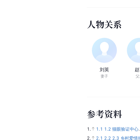
人
物
关
系
刘英
赵
妻子
父
参
考
资
料
1.
1.1
1.2
猫眼验证中心
2.
2.1
2.2
2.3
乡村爱情II 