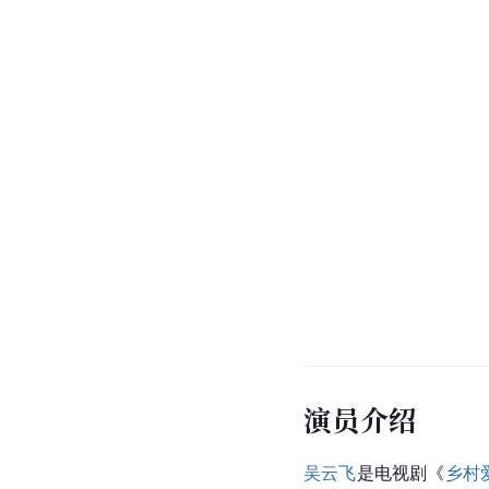
演员介绍
吴云飞
是电视剧《
乡村