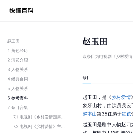
赵玉田
赵玉田
1
角色经历
该条目为
电视剧《乡村爱情
2
演员介绍
3
人物关系
条目
4
经典台词
5
人物关系
赵玉田，是《
乡村爱情
6
参考资料
象牙山村，由演员吴云
7
条目合集
赵本山
第35任弟子
红孩
7.1
电视剧《乡村爱情圆舞曲》的主要角色
赵玉田是剧中人物赵四
7.2
电视剧《乡村爱情》主要角色
路，与剧中人物刘能的