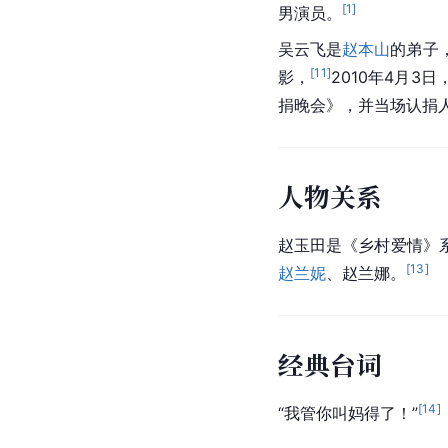
[
1
]
男演员。
吴云飞是
赵本山
的弟子
[
11
]
影，
2010年4月3日
捐晚会》，并当场认捐
人物关系
赵玉田是《乡村爱情》
[
13
]
赵兰妮
、赵兰娜。
经典台词
[
14
]
“我管你叫妈得了！”