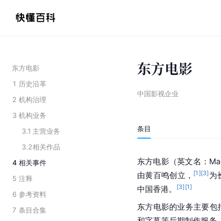
东方电影
东方电影
1
历史沿革
中国影视企业
2
机构治理
3
机构业务
条目
3.1
主营业务
3.2
相关作品
东方电影（英文名：Mand
4
相关事件
[
1
]
[
3
]
由黄百鸣创立，
为
5
注释
[
3
]
[
1
]
中国香港。
6
参考资料
东方电影的业务主要包
7
条目合集
和字幕等后期制作服务