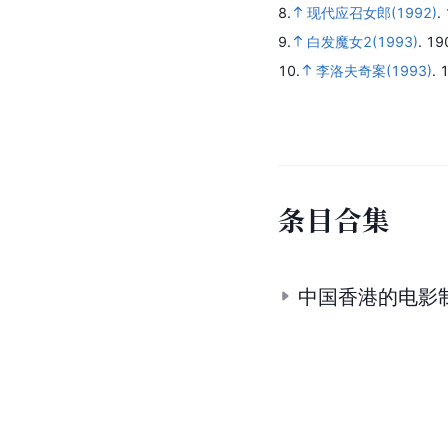
8.
现代应召女郎(1992)
.
9.
白发魔女2(1993)
.
19
10.
李洛夫奇案(1993)
.
条
目
合
集
中国香港的电影