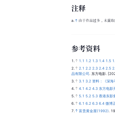
注
释
a.
由于作品过多，未采取
参
考
资
料
1.
1.1
1.2
1.3
1.4
1.5
1
2.
2.1
2.2
2.3
2.4
2.5
2
品有限公司
.
东方电影.
[20
3.
3.1
3.2
资料：《深海
4.
4.1
4.2
4.3
东方电影
5.
5.1
5.2
5.3
香港东影
6.
6.1
6.2
6.3
6.4
微博
7.
富贵黄金屋(1992)
.
1