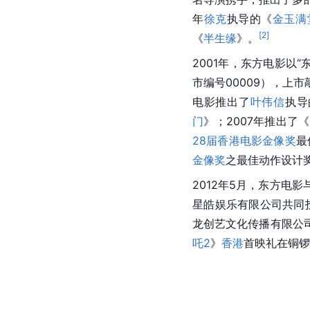
年
徐克
执导的《
金玉满
[
2
]
《
半生缘
》。
2001年，东方电影以
市编号00009），上
电影推出了
叶伟信
执导
门
》；2007年推出了《
28届香港电影金像奖
最
金像奖
之最佳动作设计
2012年5月，东方电影
星皓娱乐有限公司共同
龙创艺文化传播有限公
吒2
》
香港
首映礼在铜锣