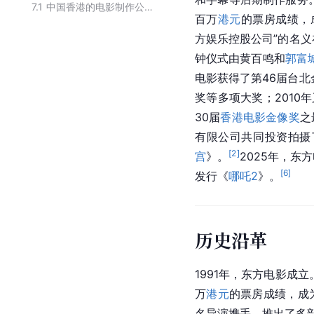
7.1
中国香港的电影制作公司
百万
港元
的票房成绩，
方娱乐控股公司”的名义
钟仪式由黄百鸣和
郭富
电影获得了第46届台
奖等多项大奖；2010
30届
香港电影金像奖
之
有限公司共同投资拍摄
[
2
]
宫
》。
2025年，东
[
6
]
发行《
哪吒2
》。
历史沿革
1991年，东方电影成
万
港元
的票房成绩，成
名导演携手，推出了多部