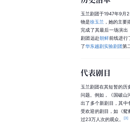
玉兰剧团于1947年9月
物是
徐玉兰
，她的主要
完成了其最后一场演出
剧团远赴
朝鲜
前线进行
了
华东越剧实验剧团
第
代表剧目
玉兰剧团在其短暂的历
问题。例如，《国破山
出了多个新剧目，其中
受欢迎的剧目，如《鸳
[
3
]
过23万人次的观众。