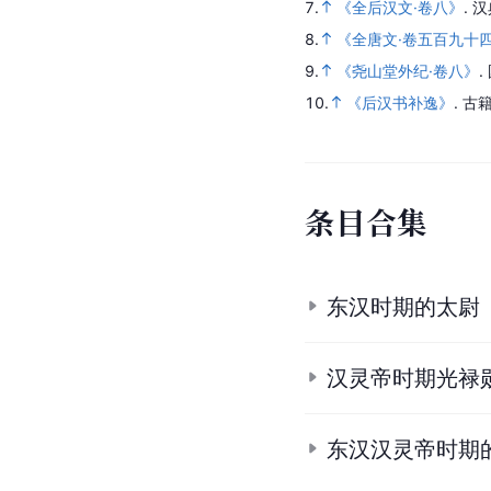
7.
《全后汉文·卷八》
.
汉
8.
《全唐文·卷五百九十
9.
《尧山堂外纪·卷八》
.
10.
《后汉书补逸》
.
古籍
条
目
合
集
东汉时期的太尉
汉灵帝时期光禄
东汉汉灵帝时期