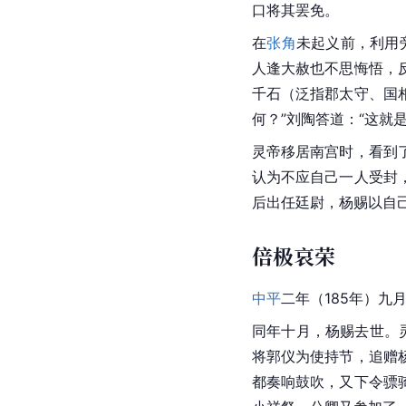
口将其罢免。
在
张角
未起义前，利用
人逢大赦也不思悔悟，
千石（泛指郡太守、国
何？”
刘陶
答道：“这就
灵帝移居
南宫
时，看到
认为不应自己一人受封
后出任廷尉，杨赐以自
倍极哀荣
中平
二年（185年）九
同年十月，杨赐去世。
将
郭仪为使持节，追赠
都奏响鼓吹，又下令骠