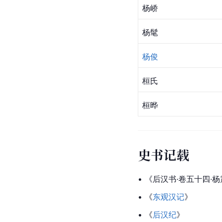
杨峤
杨髦
杨俊
桓氏
桓晔
史书记载
• 《后汉书·卷五十四·
杨
• 《
东观汉记
》
• 《
后汉纪
》