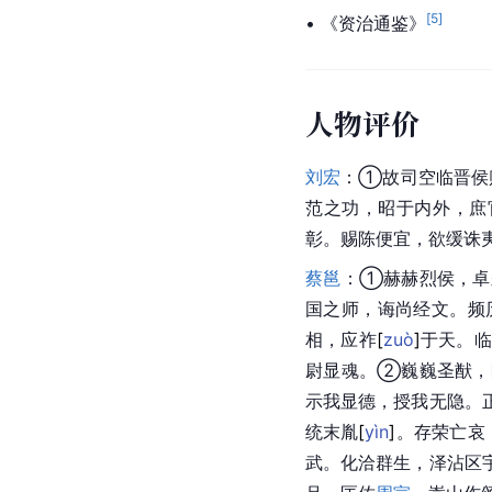
[
5
]
• 《
资治通鉴
》
人物评价
刘宏
：①故司空临晋侯
范之功，昭于内外，庶
彰。赐陈便宜，欲缓诛
蔡邕
：①赫赫烈侯，卓
国之师，诲尚经文。频
相，应
祚
[
zuò
]
于天。临
尉显魂。②巍巍圣猷，
示我显德，授我无隐。
统末
胤
[
yìn
]
。存荣亡哀
武。化洽群生，泽沾区