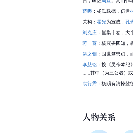
吕，匡佐
周宣
。嵩山作
范晔
：杨氏载德，仍世
关构：
霍光
为宣成，
孔
刘克庄
：邕集十卷，大
蒋一葵
：杨震畏四知，
姚之骃
：固世笃忠贞，
李慈铭
：按《灵帝本纪
……其中（为三公者）
袁行霈
：杨赐有清操懿
人
物
关
系