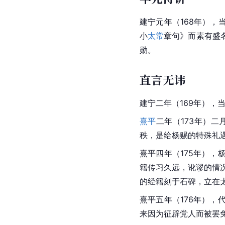
建宁
元年（168年），
小
太常
章句》而素有盛
勋。
直言无讳
建宁二年（169年），
熹平
二年（173年）二
秩，是给杨赐的特殊礼
熹平四年（175年），
籍传习久远，讹谬的情
的经籍刻于石碑，立在
熹平
五年（176年），
来因为征辟党人而被罢