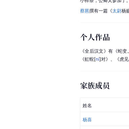
小祥祭，公卿又参加了
蔡邕
撰有一篇《
太尉
杨
个人作品
《全后汉文》有《蛇变
《虹
蜺
[
ní
]
对》、《虎见
家族成员
姓名
杨喜