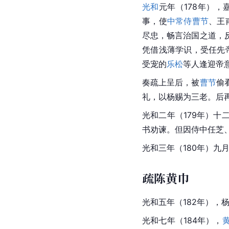
光和
元年（178年）
事，使
中常侍
曹节
、
王
尽忠，畅言治国之道，
凭借浅薄学识，受任先
受宠的
乐松
等人逢迎帝
奏疏
上呈后，被
曹节
偷
礼，以杨赐为三老。后
光和
二年（179年）十
书劝谏。但因侍中任芝
光和三年（180年）九
疏陈黄巾
光和五年（182年），
光和
七年（184年），