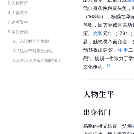
5
人物评价
凭自身条件崭露头角，
6
人物关系
（168年），杨赐在华
7
参考资料
等职，因灾异或直言劝
8
条目合集
策。
光和
元年（178
8.1
东汉时期的太尉
题，触怒灵帝而免官。
动荡提出建议。
中平
二
8.2
汉灵帝时期光禄勋
烈”。杨赐一生致力于
8.3
东汉汉灵帝时期的司空
[
1
]
文化传承。
人物生平
出身名门
杨赐的祖父
杨震
、父亲