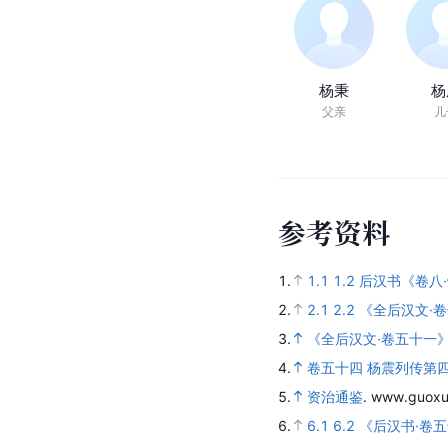
杨秉
杨
父亲
儿
参
考
资
料
1.
1.1
1.2
后汉书《卷八
2.
2.1
2.2
《全后汉文·
3.
《全后汉文·卷五十一
4.
卷五十四 杨震列传第
5.
资治通鉴
.
www.guoxu
6.
6.1
6.2
《后汉书·卷