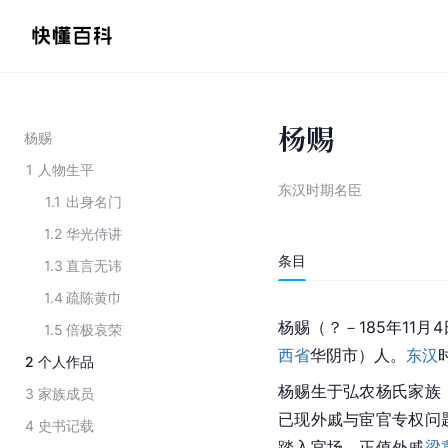
杨赐
杨赐
1
人物生平
东汉时期名臣
1.1
出身名门
1.2
华光侍讲
条目
1.3
直言无讳
1.4
疏陈黄巾
杨赐（？－185年11
1.5
倍极哀荣
西省
华阴市）人。
东汉
2
个人作品
杨赐生于弘农杨氏家族
3
家族成员
已现外戚与宦官专权问
4
史书记载
踏入官场，正值外戚
梁