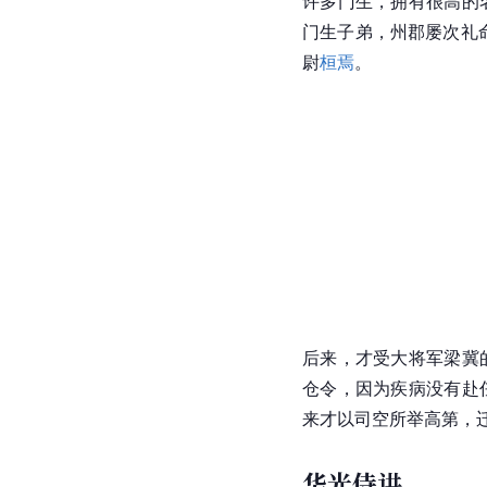
许多门生，拥有很高的
门生子弟，州郡屡次礼
尉
桓焉
。
后来，才受大将军
梁冀
仓令，因为疾病没有赴
来才以
司空
所举高第，
华光侍讲