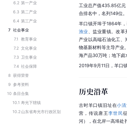
6.2
第一产业
工业
总产值
435.85亿
6.3
第二产业
合排名中，名列149位
6.4
第三产业
羊口镇开埠于1864年
7
社会事业
渔业
、
盐业
重镇。改革
7.1
教育事业
产业以高端石油化工、
物基新材料等主导产业。
7.2
文化事业
海产品30万吨；地下
卤
7.3
卫生事业
2019年9月11日，羊口
7.4
社会保障
8
获得荣誉
9
参考资料
历史沿革
10
条目合集
10.1
寿光下辖镇
古时羊口镇旧址在
小清
10.2
山东省寿光市行政区划
营，传说唐王
李世民
河），在北岸一高埠处扎