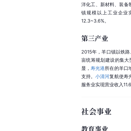
洋化工、新材料、装备
镇
规模以上工业企业
12.3~3.6%。
第三产业
2015年，羊口镇以
亩统筹规划建设的集大
显，
寿光港
所在的羊口
支持。
小清河
复航使寿
服务业实现
营业收入
11
社会事业
教育事业