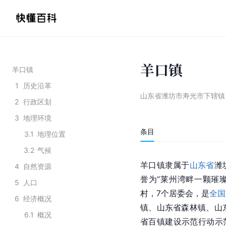
羊口镇
羊口镇
1
历史沿革
山东省潍坊市寿光市下辖镇
2
行政区划
3
地理环境
条目
3.1
地理位置
3.2
气候
羊口镇隶属于
山东省
潍
4
自然资源
誉为“莱州湾畔一颗璀璨
5
人口
村，7个居委会，是
全国
6
经济概况
镇、山东省森林镇、山
6.1
概况
省百镇建设示范行动示