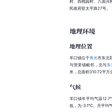
村、西桃园村、八面河
民政府驻太平路27号。
地理环境
地理位置
羊口镇位于
寿光
市
东北
与
营里镇
毗邻，北与
东
米，总面积310.72平
气候
羊口镇年平均气温12.7
低，为-3.1℃。月平均