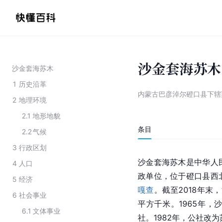
沙金套海苏木
沙金套海苏木
1
历史沿革
内蒙古巴彦淖尔磴口县下辖
2
地理环境
2.1
地形地貌
条目
2.2
气候
3
行政区划
沙金套海苏木是中华人
4
人口
政单位，位于磴口县西
5
经济
嘎查
。截至2018年末，
6
社会事业
平方千米。1965年
6.1
文体事业
社。1982年，公社改