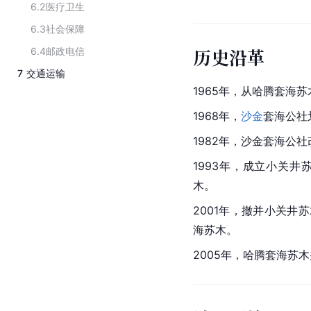
6.2
医疗卫生
6.3
社会保障
历史沿革
6.4
邮政电信
7
交通运输
1965年，从哈腾套海
1968年，
沙金
套海公社
1982年，沙金套海公
1993年，成立小关
木。
2001年，撤并小关井
海苏木。
2005年，哈腾套海苏