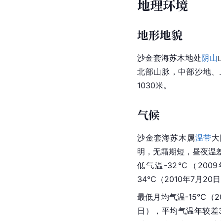
地理环境
地形地貌
沙金套海苏木地处
阴山
北部山脉，中部沙地、
1030米。
气候
沙金套海苏木属
温带
大
明，无霜期短，昼夜温差
低气温-32℃（200
34℃（2010年7月20
最低月均气温-15℃（20
日），平均气温年较差3