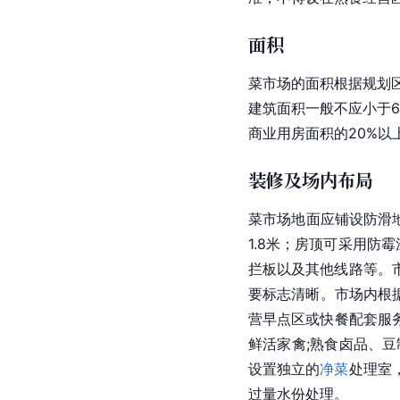
面积
菜市场的面积根据规划
建筑面积一般不应小于6
商业用房面积的20%
装修及场内布局
菜市场地面应铺设防滑
1.8米；房顶可采用
拦板以及其他线路等。
要标志清晰。市场内根
营早点区或快餐配套服务
鲜活家禽;熟食卤品、豆
设置独立的
净菜
处理室
过量水份处理。