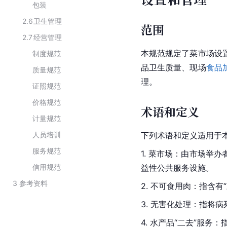
包装
2.6
卫生管理
范围
2.7
经营管理
本规范规定了菜市场设
制度规范
品卫生质量、现场
食品
质量规范
理。
证照规范
价格规范
术语和定义
计量规范
人员培训
下列术语和定义适用于
服务规范
1. 菜市场：由市场
信用规范
益性公共服务设施。
3
参考资料
2. 不可食用肉：指含
3. 无害化处理：指将
4. 水产品“二去”服