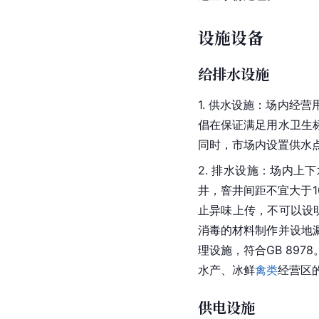
设施设备
给排水设施
1. 供水设施：场内经
倡在保证满足用水卫生
同时，市场内设置供水
2. 排水设施：场内上
井，窨井间距不宜大于
止异味上传，不可以设明沟
消毒的材料制作并设地
理设施，符合GB 89
水产、冰鲜
禽类
经营区
供电设施