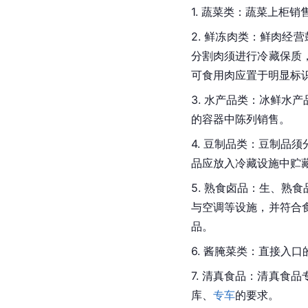
1. 蔬菜类：蔬菜上柜
2. 鲜冻肉类：鲜肉
分割肉须进行冷藏保质
可食用肉应置于明显标
3. 水产品类：冰鲜
的容器中陈列销售。
4. 豆制品类：豆制
品应放入冷藏设施中贮
5. 熟食卤品：生、
与空调等设施，并符合
品。
6. 酱腌菜类：直接入
7. 清真食品：清真
库、
专车
的要求。