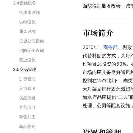
2.4
设施设备
面貌得到显著改善，城
给排水设施
供电设施
市场简介
通风设施
垃圾处理设施
2010年，
商务部
、财政
消防安全设施
代替补贴的方式，为每
营业设施
过项目总投资的50%
2.5
商品管理
市场内应具备良好通风
进货管理
控制在25℃以下，肉
入市检测
天对菜品进行农药残留
如水产品应提供“二去
劣品清退
处理、公厕等配套设施
禁营项目
零售加工
商品陈列
设置和管理