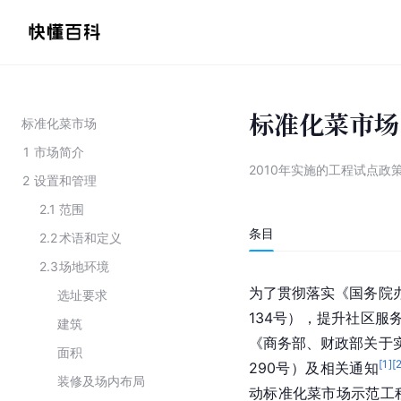
标准化菜市场
标准化菜市场
1
市场简介
2010年实施的工程试点政
2
设置和管理
2.1
范围
条目
2.2
术语和定义
2.3
场地环境
为了贯彻落实《国务院办
选址要求
134号），提升社区服
建筑
《商务部、财政部关于实
面积
[
1
]
[
290号）及相关通知
装修及场内布局
动标准化菜市场示范工