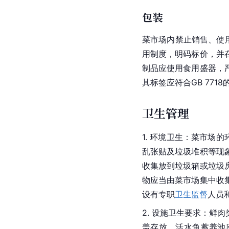
包装
菜市场内禁止销售、使
用制度，明码标价，并
制品应使用食用盛器，
其标签应符合GB 7718
卫生管理
1. 环境卫生：菜市场
乱张贴及垃圾堆积等现
收集放到垃圾箱或垃圾
物应当由菜市场集中收
设有专职
卫生监督
人员
2. 设施卫生要求：
盖存放。活水鱼蓄养池