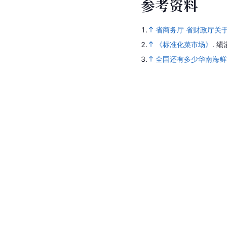
参
考
资
料
1.
省商务厅 省财政厅关
2.
《标准化菜市场》
.
绩
3.
全国还有多少华南海鲜