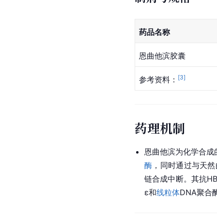
药品名称
恩曲他滨胶囊
[
3
]
参考资料：
药理机制
恩曲他滨为化学合成
酶
，同时通过与天然
链合成中断。其抗H
ɛ和
线粒体
DNA聚合