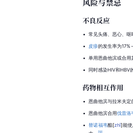
风险与禁忌
不良反应
常见头痛、恶心、呕
皮疹
的发生率为17%
单用恩曲他滨或合用
同时感染HIV和HB
药物相互作用
恩曲他滨与拉米夫定
恩曲他滨合用
伐昔洛
替诺福韦
酯
[
zhǐ
]
能使
[
9
]