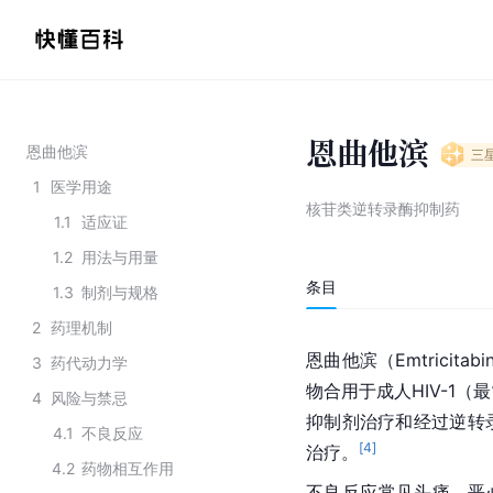
恩曲他滨
恩曲他滨
三
1
医学用途
核苷类逆转录酶抑制药
1.1
适应证
1.2
用法与用量
条目
1.3
制剂与规格
2
药理机制
恩曲他滨（Emtricitab
3
药代动力学
物合用于成人HIV-1（
4
风险与禁忌
抑制剂治疗和经过逆转
4.1
不良反应
[
4
]
治疗。
4.2
药物相互作用
不良反应常见头痛、恶