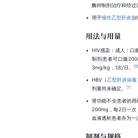
酶抑制剂治疗和经过
用于
慢性乙型肝炎
治
用法与用量
HIV感染：成人：口
制剂患者可口服200
[
9
3mg/kg，1次/日。
HBV（
乙型肝炎病毒
[
1
]
剂量尚未确定。
肾功能不全患者的用药方
200mg，每2日一次；
血液透析患者亦为一次
制剂与规格