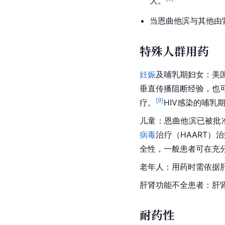
大。
当恩曲他滨与其他由
特殊人群用药
妊娠
及哺乳期妇女：美国
垂直传播阻断经验，也
[
9
]
疗。
HIV感染的哺乳
儿童：恩曲他滨已被批准
病毒
治疗（HAART）
全性，一般患者可在充
老年人：用药时需依据
肝肾功能不全患者：肝
耐药性