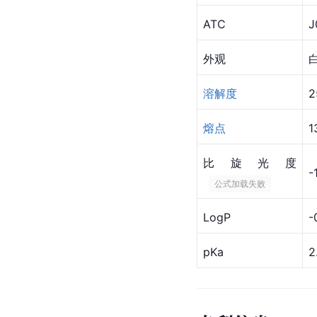
ATC
J
外观
溶解度
熔点
1
比旋光度
-
 公式加载失败 
LogP
-
pKa
2