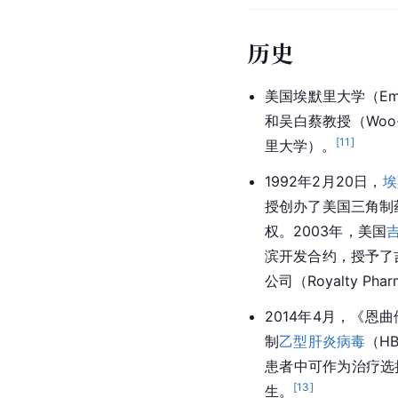
历史
美国埃默里大学（Emory
和吴白蔡教授（Woo-Ba
[
11
]
里大学）。
1992年2月20日，
埃
授创办了美国三角制药公
权。2003年，美国
滨开发合约，授予了
公司（Royalty 
2014年4月，《
制
乙型肝炎病毒
（H
患者中可作为治疗选
[
13
]
生。