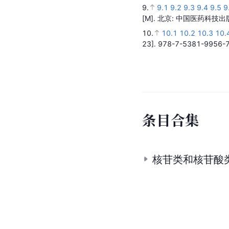
9.
9.1
9.2
9.3
9.4
9.5
9
[M].
北京
: 中国医药科技出
10.
10.1
10.2
10.3
10.
23].
978-7-5381-9956-
条
目
合
集
核苷类和核苷酸