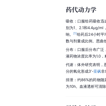
药代动力学
吸收：口服给药吸收迅
别为1、2.1和4.4μg
[
1
]
响。
给药后24小时平
数与剂量成比例。恩曲他
分布：口服后分布广泛
液药物浓度比率为1.0，
代谢：体外研究表明，恩
分的氧化形成3′-
亚砜
非
排泄：约86%的药物随
为10h。血液透析可清