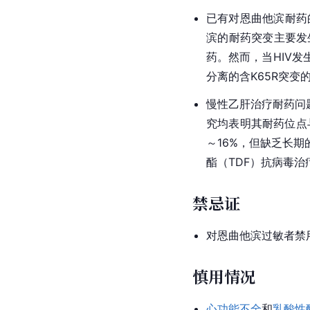
已有对恩曲他滨耐药的
滨的耐药突变主要发生
药。然而，当HIV发
分离的含K65R突变的
慢性乙肝治疗耐药问
究均表明其耐药位点与拉
～16%，但缺乏长
酯（TDF）抗病毒治
禁忌证
对恩曲他滨过敏者禁
慎用情况
心功能不全
和
乳酸性