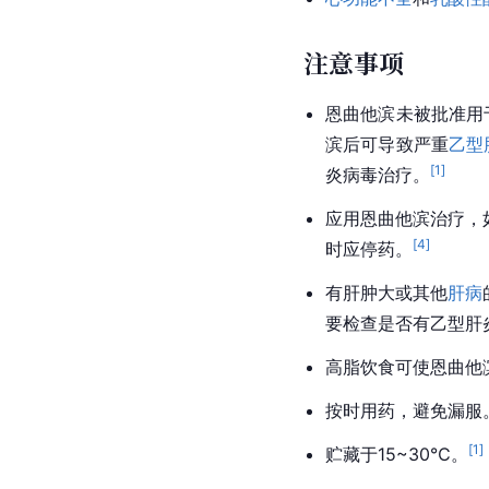
注意事项
恩曲他滨未被批准用
滨后可导致严重
乙型
[
1
]
炎病毒治疗。
应用恩曲他滨治疗，
[
4
]
时应停药。
有肝肿大或其他
肝病
要检查是否有乙型肝
高脂饮食可使恩曲他
按时用药，避免漏服
[
1
]
贮藏于15~30℃。