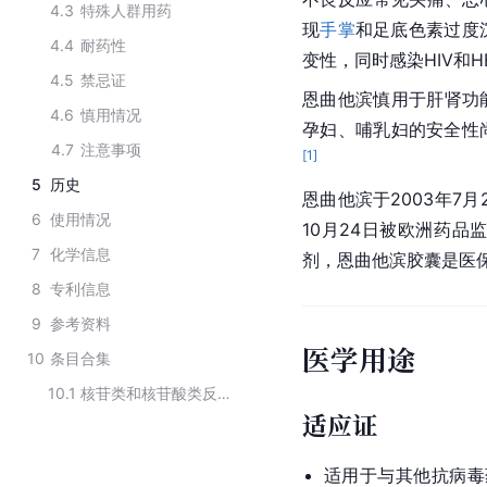
4.3
特殊人群用药
现
手掌
和足底色素过度
4.4
耐药性
变性，同时感染HIV和
4.5
禁忌证
恩曲他滨慎用于肝肾功
4.6
慎用情况
孕妇、哺乳妇的安全性
4.7
注意事项
[
1
]
5
历史
恩曲他滨于2003年7
6
使用情况
10月24日被欧洲药品
7
化学信息
剂，恩曲他滨胶囊是医
8
专利信息
9
参考资料
医学用途
10
条目合集
10.1
核苷类和核苷酸类反转录酶抑制剂
适应证
适用于与其他抗病毒