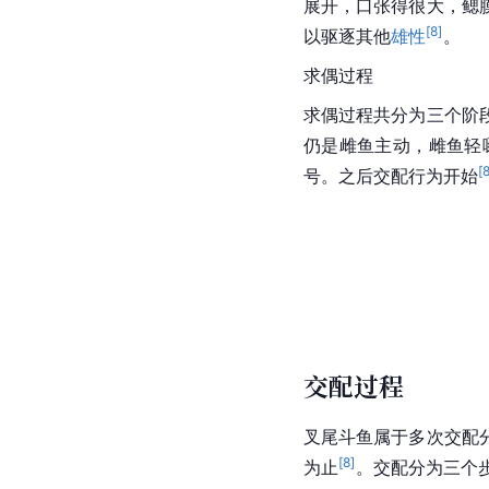
展开，口张得很大，鳃
[
8
]
以驱逐其他
雄性
。
求偶过程
求偶过程共分为三个阶
仍是雌鱼主动，雌鱼轻
[
号。之后
交配行为
开始
交配过程
叉尾斗鱼属于多次
交配
[
8
]
为止
。交配分为三个