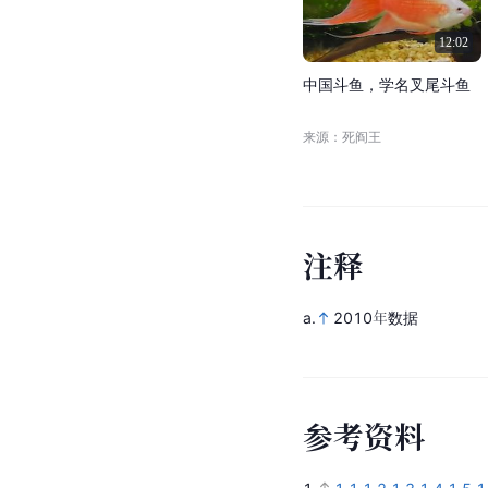
12:02
中
国
斗
鱼
，
学
名
叉
尾
斗
鱼
来源：死阎王
注
释
a.
2010年数据
参
考
资
料