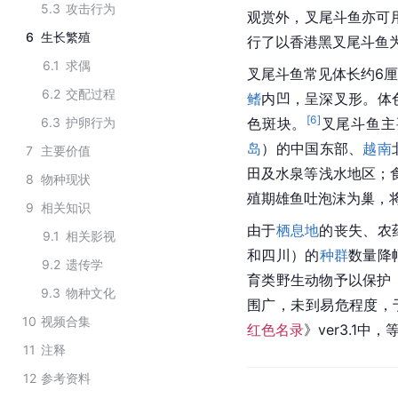
5.3
攻击行为
观赏外，叉尾斗鱼亦可
6
生长繁殖
行了以香港黑叉尾斗鱼
6.1
求偶
叉尾斗鱼常见体长约6
6.2
交配过程
鳍
内凹，呈深叉形。体
[
6
]
6.3
护卵行为
色斑块。
叉尾斗鱼主
岛
）的中国东部、
越南
7
主要价值
田及水泉等浅水地区；
8
物种现状
殖期雄鱼吐泡沫为巢，
9
相关知识
由于
栖息地
的丧失、农
9.1
相关影视
和四川）的
种群
数量降
9.2
遗传学
育类野生动物予以保护
9.3
物种文化
围广，未到易危程度，于
10
视频合集
红色名录
》ver3.1中
11
注释
12
参考资料