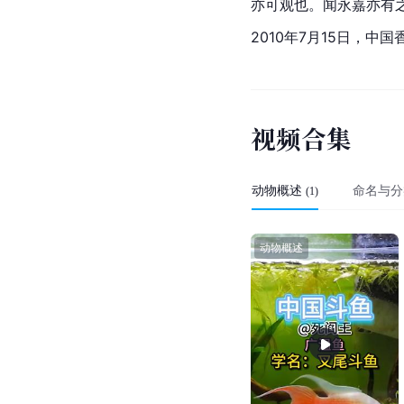
亦可观也。闻
永嘉
亦有
2010年7月15日，中
视
频
合
集
动物概述
命名与分
(
1
)
动物概述