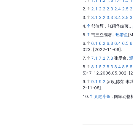
1.
1.1
1.2
1.3
1.4
1.5
1
2.
2.1
2.2
2.3
2.4
2.5
2
3.
3.1
3.2
3.3
3.4
3.5
3
4.
郁倩辉，张绍华编著..
5.
韦三立编著..
热带鱼
[M
6.
6.1
6.2
6.3
6.4
6.5
6
023.
[2022-11-08].
7.
7.1
7.2
7.3
张爱良.
8.
8.1
8.2
8.3
8.4
8.5
8
5)
: 7-12.2006.05.002.
[
9.
9.1
9.2
罗欢,陈荣,李
2-11-08].
10.
叉尾斗鱼
.
国家动物