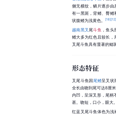
侧无横纹，鳞片逐步由
有一黑斑，背鳍、臀鳍
[
18
]
[
12
状腹鳍为浅黄色。
越南黑叉
尾
斗鱼
，鱼头
鳍大多为红色且较长，
叉尾斗鱼具有显著的鳃
形态特征
叉尾斗鱼因
尾鳍
呈叉状
全长由吻到尾可达8厘
内凹，呈深叉形，尾柄
甚。吻短，口小，眼大
红蓝叉尾斗鱼体色为浅