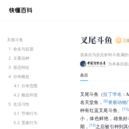
叉尾斗鱼
叉尾斗鱼
三
1
命名与起源
该条目为
丝足鲈科斗鱼属的
2
主要品种
为本条目权
3
形态特征
条目
4
分布栖息
4.1
分布范围
叉尾斗鱼（
拉丁学名
：
M
4.2
栖息环境
[
6
]
名天堂鱼，
脊索动物
5
生活习性
[
11
]
种有红蓝叉尾斗鱼、
5.1
节律行为
小，体色鲜艳，雄鱼好
5.2
觅食行为
[
15
]
期，
之后被引种到其