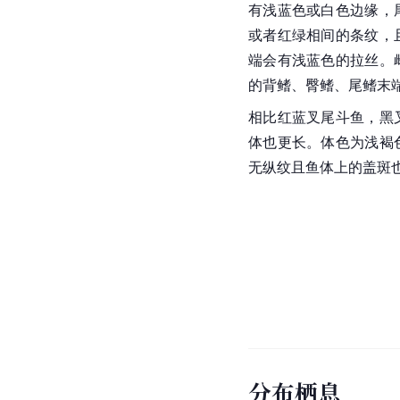
有浅蓝色或白色边缘，
或者红绿相间的条纹，
端会有浅蓝色的拉丝。
的背鳍、臀鳍、
尾鳍
末
相比红蓝叉尾斗鱼，黑
体也更长。体色为浅褐
无纵纹且鱼体上的盖斑
分布栖息