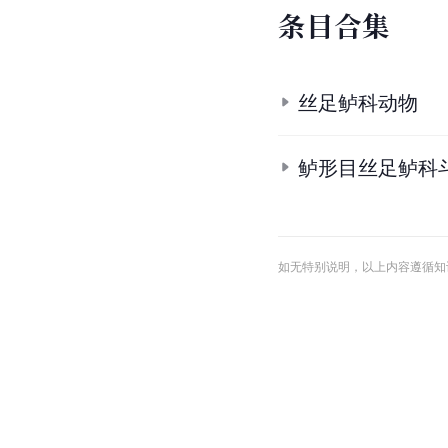
条
目
合
集
丝足鲈科动物
鲈形目丝足鲈科
如无特别说明，以上内容遵循知识共享