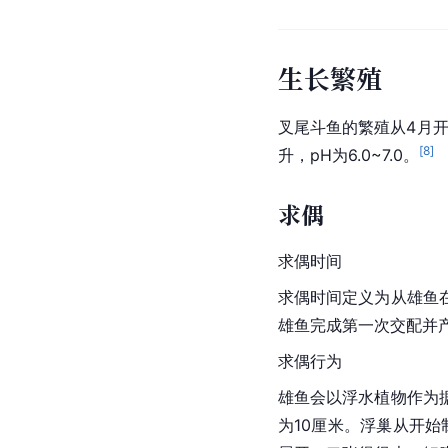
生长繁殖
叉尾斗鱼的繁殖从4月开始
[
8
]
升，pH为6.0~7.0。
求偶
求偶时间
求偶时间定义为从雄鱼
雄鱼完成第一次
交配
并
求偶行为
雄鱼会以
浮水植物
作为
为10厘米。浮巢从开始