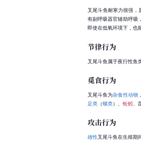
叉尾斗鱼耐寒力很强，
有副呼吸器官辅助呼吸
即使在低氧环境下，也
节律行为
叉尾斗鱼属于夜行性鱼
觅食行为
叉尾斗鱼为
杂食性动物
足类
（
螺类
）、
蚯蚓
、
攻击行为
雄性
叉尾斗鱼在生殖期