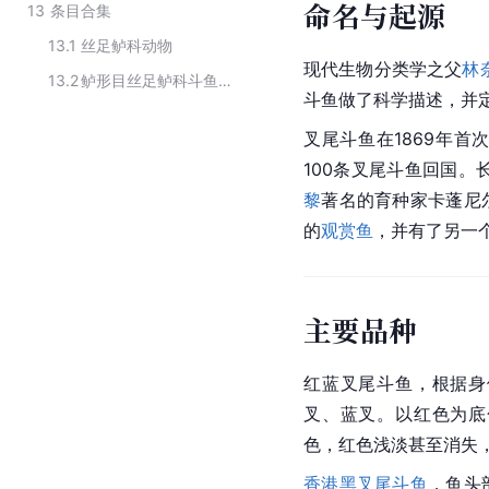
命名与起源
13
条目合集
13.1
丝足鲈科动物
现代
生物分类学
之父
林
13.2
鲈形目丝足鲈科斗鱼属动物
斗鱼做了科学描述，并
叉尾斗鱼在1869年首
100条叉尾斗鱼回国。
黎
著名的育种家卡蓬尼
的
观赏鱼
，并有了另一个
主要品种
红蓝叉尾斗鱼，根据身
叉、蓝叉。以红色为底
色，红色浅淡甚至消失
香港黑叉尾斗鱼
，鱼头