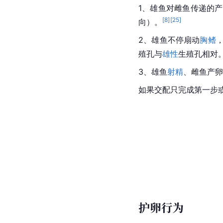
1、雄鱼对雌鱼传递的
[
8
]
[
25
]
向）。
2、雄鱼不停扇动
胸鳍
殖孔与
雄性
生殖孔相对
3、雄鱼
射精
、雌鱼
产卵
如果
交配
只完成第一步
护卵行为