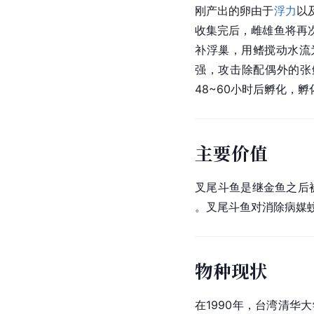
刚产出的卵由于
浮力
以
收集完后，雌雄鱼将再
补浮巢，用鳍搅动水流
强，攻击除配偶外的张
48~60小时后孵化，孵
主要价值
叉尾斗鱼是继金鱼之后
。叉尾斗鱼对消除病媒
物种现状
在1990年，
台湾
清华大