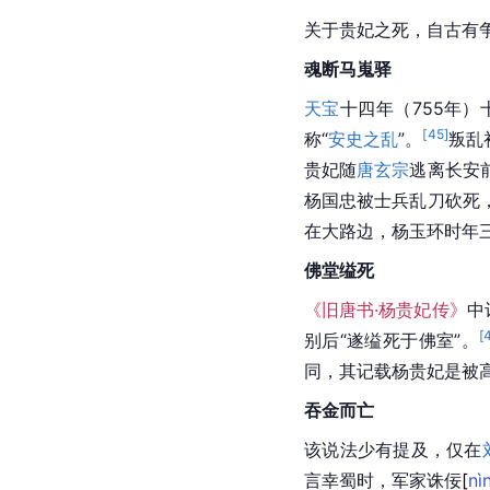
关于
贵妃
之死，自古有
魂断
马嵬驿
天宝
十四年（755年）
[
45
]
称“
安史之乱
”。
叛乱
贵妃
随
唐玄宗
逃离
长安
杨国忠
被士兵乱刀砍死
在大路边，杨玉环时年
佛堂
缢死
《旧唐书·杨贵妃传》
中
[
别后“遂缢死于佛室”。
同，其记载杨贵妃是被
吞金而亡
该说法少有提及，仅在
言幸蜀时，军家诛
佞
[
nì