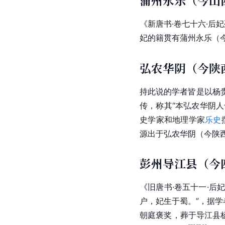
[
75
]
广西容县
）说。
虢州阌乡（今河
持此说学者认为杨贵妃
妃的父亲是杨元琰，而《
[
76
]
（今河南灵宝）。
华清池管理处文史室学
书
，
谥号
也非魏国公，
杨玄琰写为杨元琰，是
蒲州永乐（今山
《新唐书·卷七十六·后
妃的籍贯有蒲州永乐（