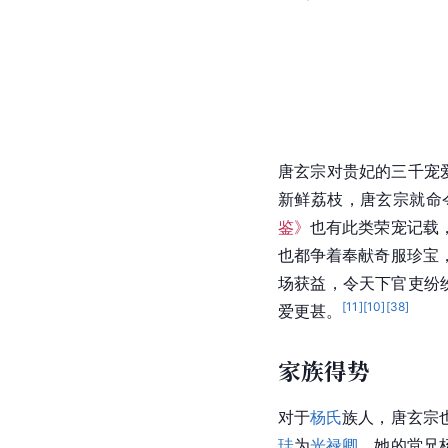
唐玄宗
对
贵妃
的三千宠
新鲜荔枝，
唐玄宗
就命
鉴》
也有此类荣宠记载
也都争着奉献奇服珍宝
场获益，令天下官吏纷
[
11
]
[
10
]
[
38
]
爱更甚。
家族得势
对于
杨氏
族人，
唐玄宗
珪
为
光禄卿
，她的堂兄