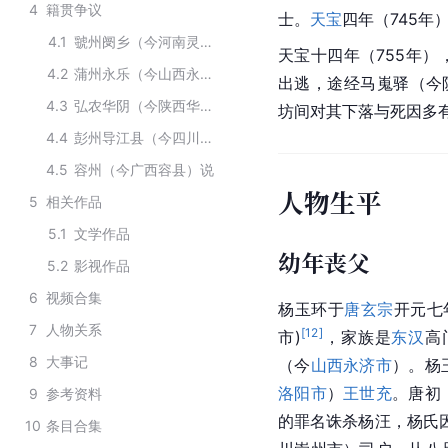
4
籍贯争议
士。
天宝
四年（745年
4.1
虢州阌乡（今河南灵宝）说
天宝十四年（755年）
4.2
蒲州永乐（今山西永济）说
出逃，途经马嵬驿（今
4.3
弘农华阴（今陕西华阴）说
坊间对其下落与死因多
4.4
彭州导江县（今四川都江堰市）说
4.5
容州（今广西容县）说
人物生平
5
相关作品
5.1
文学作品
幼年丧父
5.2
影视作品
6
视频合集
杨玉环于
唐玄宗
开元七
7
人物关系
[
12
]
市)
，家族是
东汉
高
8
大事记
（今
山西永济市
）。杨
洛阳市
）
王世充
。唐初
9
参考资料
的罪名诛杀杨汪，杨氏
10
条目合集