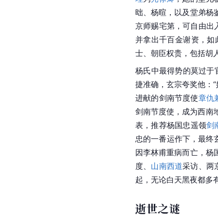
昢、
杨暄
，以及堂弟杨
京师赐宅第，可自由出
并拿出千百金谢资，如
士、朝臣权贵，包括
胡
杨氏
中最得势的莫过于
捷准确，玄宗夸奖他：“
进献的
剑南节度使
章仇
剑南节度使，成为
西南
表，推荐杨国忠遥领
剑
忠的一番运作下，最终
因李林甫重病而亡，
杨
度、
山南西道
采访、两
起，无论白天黑夜都多
逝世之谜