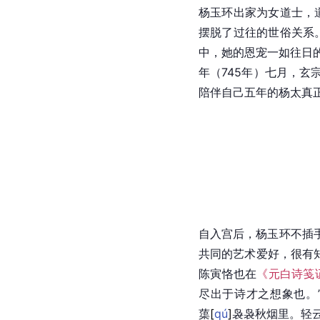
杨玉环出家为女道士，
摆脱了过往的世俗关系
中，她的恩宠一如往日
年（745年）七月，玄
陪伴自己五年的杨太真
自入宫后，杨玉环不插
共同的艺术爱好，很有
陈寅恪也在
《元白诗笺
尽出于诗才之想象也。
蕖
[
qú
]
袅袅秋烟里。轻