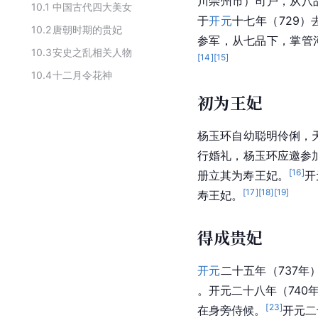
川崇州市）司户，从八
10.1
中国古代四大美女
于
开元
十七年（729）
10.2
唐朝时期的贵妃
参军，从七品下，掌管
10.3
安史之乱相关人物
[
14
]
[
15
]
10.4
十二月令花神
初为王妃
杨玉环自幼聪明伶俐，
行婚礼，杨玉环应邀参
[
16
]
册立其为寿王妃。
开
[
17
]
[
18
]
[
19
]
寿王妃。
得成贵妃
开元
二十五年（737
。开元二十八年（74
[
23
]
在身旁侍候。
开元二