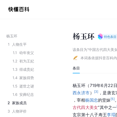
杨玉环
杨玉环
特色条目
1
人物生平
该条目为
“中国古代四大美女
1.1
幼年丧父
本词条依据抖音百科内
1.2
初为王妃
条目
1.3
得成贵妃
1.4
家族得势
杨玉环（719年6月22日
1.5
逝世之谜
[
3
]
西永济市
）
，是唐玄
1.6
安葬纪念
[
5
]
，宰相
杨国忠
的堂妹
2
家族成员
古代四大美女
”其中之一
3
人物评价
玄宗
第十八子寿王
李瑁