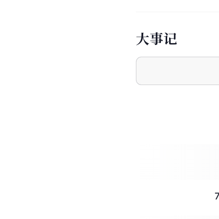
李隆基
杨
丈夫
父
杨玄璬
杨
叔叔
叔
大
事
记