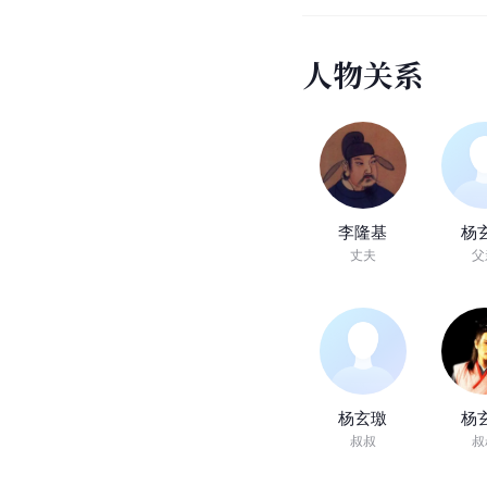
06:38
七
哥
谈
杨
玉
环
之
死
来源：七哥侃历史
人
物
关
系