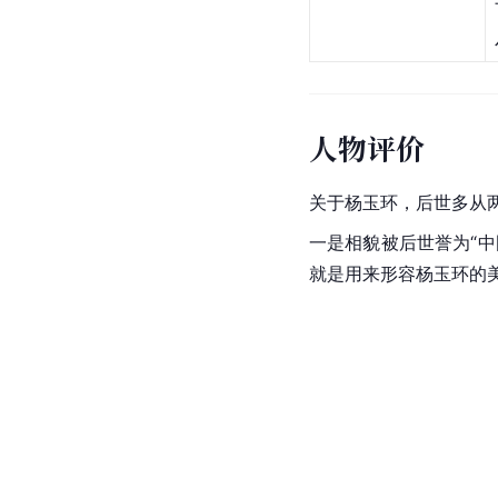
叔父
（养父）
丈夫
儿女（养子）
[
8
]
[
7
]
[
38
]
兄弟姐妹