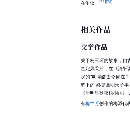
妃，容州杨冲人也”，
琰见之认为杨贵妃有贵
字的《梧州府志》所引
人认为，许子真为
唐玄
又属于权威史料，而
容
学者孙抱今、
林琳
等人
信。持观点的学者认为
集成
》等典籍具有广采
料。另一方面则是从文
清
光绪
年间王永贞等人
其惑滋甚”。学者孙抱今
[
75
]
[
78
]
在争议。
相关作品