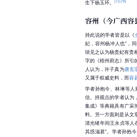
弘农华阴（今陕
持此说的学者皆是以杨
传
，称其“本弘农华阴人
史学家和地理学家
乐史
源出于弘农华阴（今陕
彭州导江县（今
《旧唐书·卷五十一·后
户，妃生于蜀。”，据学
朝庭褒奖，葬于导江县
[
7
]
[
79
]
生下杨玉环。
容州（今广西容
持此说的学者皆是以《