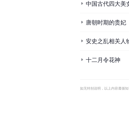
6.
[清]华广生编.
《白雪
7.
7.1
7.2
7.3
7.4
7.5
7
8.
8.1
8.2
8.3
8.4
8.5
8
9.
朱迪光著.
唐宋文学讲
10.
10.1
10.2
10.3
《旧
条
目
合
集
中国古代四大美
唐朝时期的贵妃