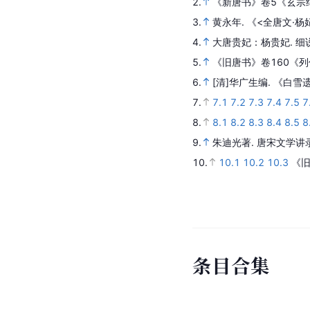
74
参
考
资
料
1.
[唐]郑处诲，[唐]裴庭
2.
《新唐书》卷5《玄宗
3.
黄永年.
《<全唐文·杨
4.
大唐贵妃：杨贵妃. 细
5.
《旧唐书》卷160《列