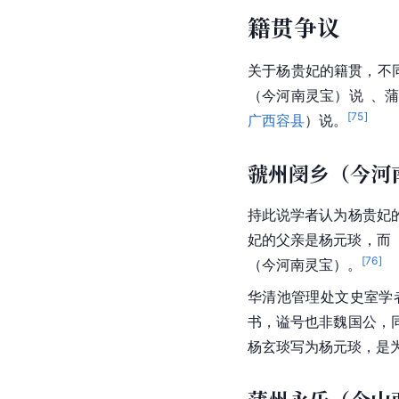
中宗不免其身，
韦氏
遂
有：“
开元之治
，几于家
不悟，酿成大祸而不知
也。”赵翼认为，开元
[
69
]
的。
中国
历史学家
范
[
70
]
[
71
]
民。
另一种观点倾向杨玉环
作《杨贵妃》，为杨讨
[
为据，为杨贵妃辩诬。
贵妃，除了阶级矛盾、
籍贯争议
关于杨贵妃的籍贯，不
（今河南灵宝）说 、