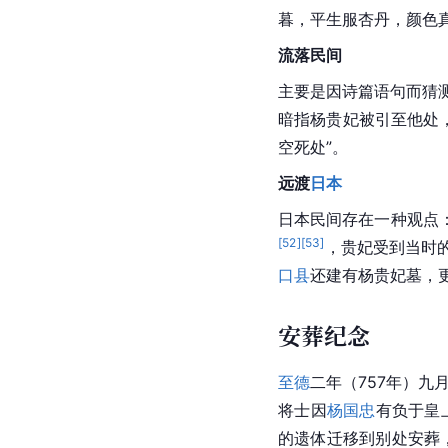
暮，平生服杏丹，颜色真
流落民间
主要是因诗篇语句而猜
暗指杨贵妃被引至他处
空死处”。
远渡
日本
日本
民间存在一种观点
[
52
]
[
53
]
，贵妃受到当时
口县
还建有
杨
贵妃
墓
，
安葬纪念
至德
二年（757年）九
将士因
杨国忠
有负于皇
的遗体迁移到别处安葬