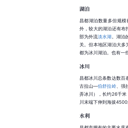
湖泊
昌都湖泊数量多但规模很
外，较大的湖泊还有
布
部为外流
淡水湖
。湖泊
关。但本地区湖泊大多
都为冰川湖泊。也有一
冰川
昌都冰川总条数达数百
古拉山—
伯舒拉岭
、强
弄冰川），长约26千米
川末端下伸到海拔450
水利
昌都市拥有的主要水库