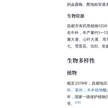
鹃
金露梅
、爬地柏等灌
生物资源
昌都市有药用植物120
名中外，年产量约1—1.
雅大黄
、
心叶大黄
、塔
七、
雪莲花
、当归、
党
生物多样性
植物
截至2019年，昌都地
科
、
菊科
；
木本植物
较
年，国家一级保护植物共
[
39
]
等。