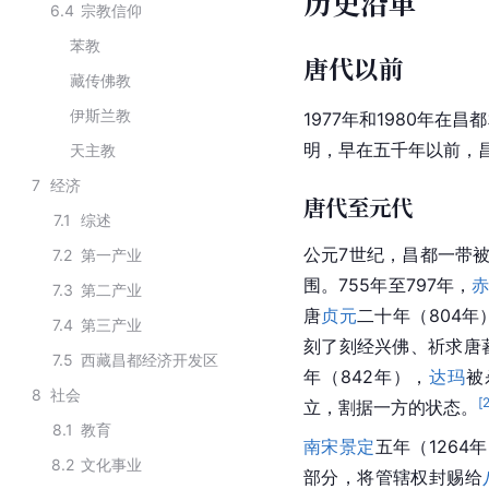
历史沿革
6.4
宗教信仰
苯教
唐代以前
藏传佛教
伊斯兰教
1977年和1980年在
明，早在五千年以前，
天主教
7
经济
唐代至元代
7.1
综述
公元7世纪，昌都一带
7.2
第一产业
围。755年至797年，
7.3
第二产业
唐
贞元
二十年（804年
7.4
第三产业
刻了刻经兴佛、祈求唐
7.5
西藏昌都经济开发区
年（842年），
达玛
被
8
社会
[
立，割据一方的状态。
8.1
教育
南宋
景定
五年（1264
8.2
文化事业
部分，将
管辖权
封赐给