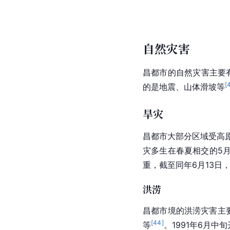
自然灾害
昌都市的自然灾害主要
[
的是地震、山体滑坡等
旱灾
昌都市大部分区域受高
灾多生在春夏
相交
的5
重，截至同年6月13
洪涝
昌都市境的洪涝灾害主
[
44
]
等
。1991年6月