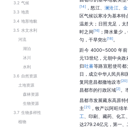
3.2
气候
[
14
]
，
怒江
、
澜沧江
、
金
3.3
地质
区气候以寒冷为基本特点
3.4
地形地貌
温差大；日照充足，
太
3.5
水文水利
[
16
]
时之间
；降水量少，年
[
18
]
河流
匀，干旱突出
。
湖泊
距今 4000~5000 
冰川
元13世纪，元朝中央
归
吐蕃
等路宣慰使司都
水利
日，成立中华人民共和国
3.6
自然资源
[
20
]
复同意昌都撤地设市
土地资源
[
2
]
昌都市的行政区域
。
森林资源
昌都市发展藏东高原特
生物资源
[
21
]
主
，牧产以阿旺绵羊
3.7
生物多样性
工
、印刷、藏药、化工
植物
达279.24亿元，第一、