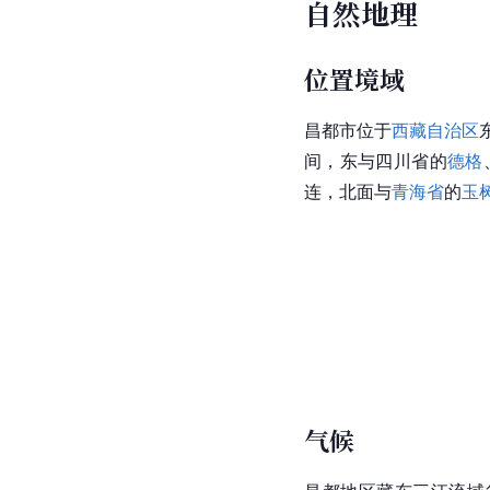
自然地理
位置境域
昌都市位于
西藏自治区
间，东与
四川
省
的
德格
连，北面与
青海省
的
玉
气候