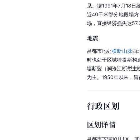
见。据1991年7月18
近40千米部分地段塌
塌，直接经济损失达57.
地震
昌都市地处
横断山脉
西
时也处于区域特提斯构
塘断裂（澜沧江断裂主
为主。1950年以来，
行政区划
区划详情
昌都市下辖10县1区，其