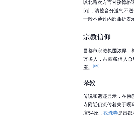
以北路次方言甘孜
德格
[q]，清擦音分
送气
不送
一般不通过内部曲折表
宗教信仰
昌都市宗教氛围浓厚，
万多人，占
西藏
僧人总
[
69
]
座。
苯教
传说和遗迹显示，在佛
寺
附近仍流传着关于嘎
庙54座，
孜珠寺
是昌都