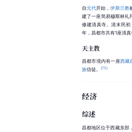
昌都的格鲁教派
寺院
在
觉地参与并为
土司
、德
所辖
格鲁派
寺庙有130
截至2000年，格鲁派
萨迦派
萨迦派创立者是昆·公却杰
弘期兴起的
新密
续，在
截至2000年，萨迎派
伊斯兰教
自
元代
开始，
伊斯兰教
建了一座简易穆斯林礼
修建清真寺。清末民初
年，昌都市共有1座清真