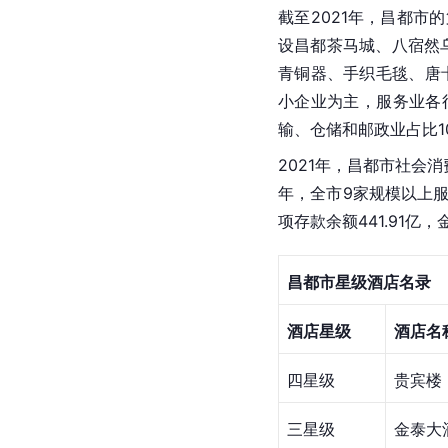
第二产业
昌都市第二产业以矿产
地，目前已发现具有重
全市共有藏药生产企业
工
、印刷、藏药、化工
2021年，昌都市工业总
原矿产量60.14万吨
[
9
]
104891.9吨。
第三产业
截至2021年，昌都市
设昌都茶马城、八宿
然
青铜器、手织毛毯、唐
小企业为主，服务业各