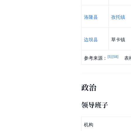
洛隆县
孜托镇
边坝县
草卡镇
[
5
]
[
58
]
参考来源：
   
政治
领导班子
机构