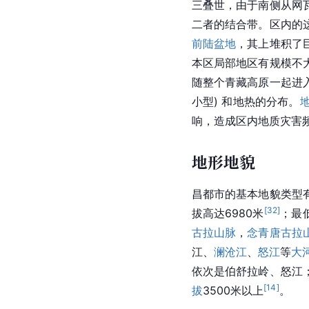
三叠世，由于南侧从网
二者的结合带。区内的
前陆盆地
，其上堆积了
本区局部地区有规模不
随整个
青藏
高原
一起进
小型) 和地热的分布。
响，造成区内
地质灾害
地形地貌
昌都市的基本地貌类型
[
32
]
拔高达6980米
；最
古拉山脉
，
念青唐古拉
江、
澜沧江
、
怒江
等
大
依次是伯舒拉岭、怒江
[
14
]
拔
3500米以上
。