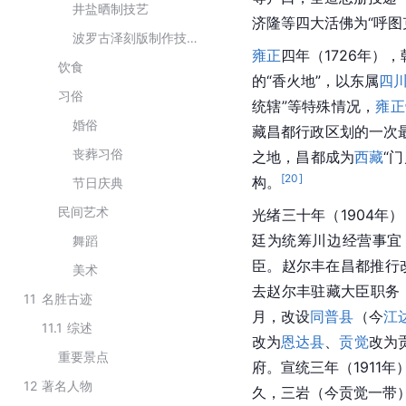
井盐晒制技艺
济隆等四大
活佛
为“呼
波罗古泽刻版制作技艺
雍正
四年（1726年
饮食
的“香火地”，以东属
四
习俗
统辖”等特殊情况，
雍正
婚俗
藏昌都
行政区划
的一次
丧葬习俗
之地，昌都成为
西藏
“
[
20
]
构。
节日庆典
民间艺术
光绪
三十年（1904年
廷为统筹川边经营事宜
舞蹈
臣。赵尔丰在昌都推行
美术
去赵尔丰驻藏大臣职务
11
名胜古迹
月，改设
同普县
（今
江
11.1
综述
改为
恩达县
、
贡觉
改为
重要景点
府。
宣统
三年（1911
12
著名人物
久，
三岩
（今贡觉一带