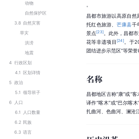
动物
。
自然保护区
昌都市旅游以高原自然
3.8
自然灾害
托
红色旅游
、
芒康县
千
[
23
]
旱灾
景点
。此外，昌都市
[
24
]
花
等非遗项目
。于2
洪涝
团结进步示范区”等荣誉
地震
4
行政区划
4.1
区划详情
名称
5
政治
5.1
领导班子
昌都地区古称“康”或“客
6
人口
译作“
喀木
”或“巴尔喀木
扎曲河
、色曲河、
澜沧
6.1
人口数量
6.2
民族
6.3
语言