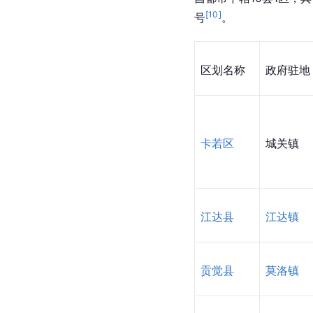
[
10
]
号
。
区划名称
政府驻地
卡若区
城关镇
江达县
江达镇
贡觉县
莫洛镇