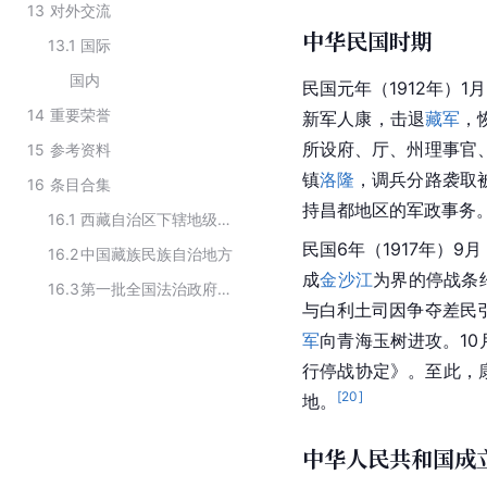
13
对外交流
中华民国时期
13.1
国际
国内
民国元年（1912年）
14
重要荣誉
新军人康，击退
藏军
，
所设府、厅、州理事官
15
参考资料
镇
洛隆
，调兵分路袭取
16
条目合集
持昌都地区的
军政
事务
16.1
西藏自治区下辖地级行政区划
民国6年（1917年）
16.2
中国藏族民族自治地方
成
金沙江
为界的停战条
16.3
第一批全国法治政府建设示范市（县、区）
与白利
土司
因争夺差民
军
向
青海
玉树进攻。10
行停战协定》。至此，康
[
20
]
地。
中华人民共和国成