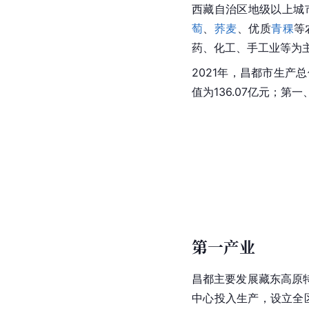
天主教
昌都市境内有一座
西藏
[
75
]
族
信徒。
经济
综述
昌都地区位于
西藏
东部
西藏自治区地级以上城
萄
、
荞麦
、优质
青稞
等
药、化工、
手工业
等为
2021年，昌都市生产总