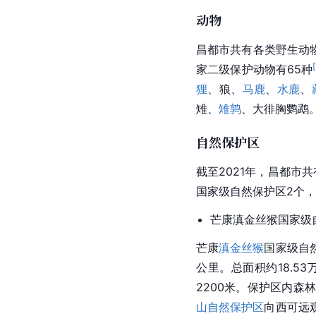
动物
昌都市共有各类野生动
[
家二级保护动物有65种
狸
、狼、
马鹿
、
水鹿
、
雉
、
雉鹑
、大徘胸
鹦鹉
自然保护区
截至2021年，昌都市
国家级自然保护区2个，
芒康滇金丝猴国家级
芒康
滇金丝猴
国家级自
公里。总面积约18.53
2200米。保护区内森
山自然保护区
向西可远