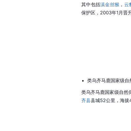
其中包括
滇金丝猴
，
云
保护区，2003年1月
类乌齐
马鹿
国家级自
类乌齐马鹿国家级自然
齐县
县城52公里，海拔