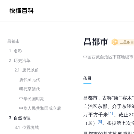
昌都市
昌都市
三星
条目
1
名称
中国西藏自治区下辖地级市
2
历史沿革
2.1
唐代以前
条目
唐代至元代
明代至清代
昌都市，古称“康”“客木”
中华民国时期
自治区东部、介于东经93°6
中华人民共和国成立后
[
4
]
万平方千米
。截止20
3
自然地理
[
5
]
（居）
。根据第七次全
3.1
位置境域
昌都市的基本地貌类型