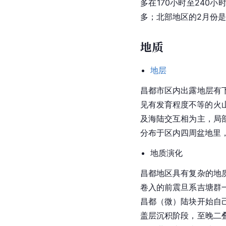
多在170小时至240
多；
北部地区
的2月份是
地质
地层
昌都市区内出露地层有
见有发育程度不等的
火
及海陆交互相为主，局
分布于区内四周
盆地
里
地质演化
昌都地区具有复杂的地
卷入的前震旦系吉塘群
昌都（微）陆块开始自
盖层
沉积阶段，至晚二