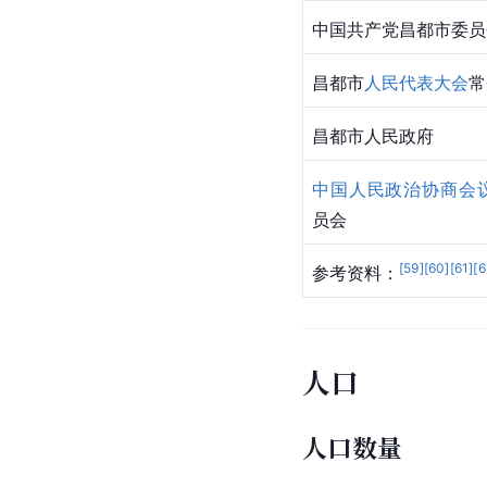
中国共产党昌都市委员
昌都市
人民代表大会
常
昌都市人民政府
中国人民政治协商会
员会
[
59
]
[
60
]
[
61
]
[
6
参考资料：
人口
人口数量