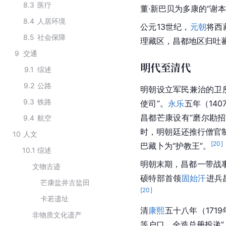
8.3
医疗
董·新巴贝为多康的“谢
8.4
人居环境
公元13世纪，
元朝
将
西
8.5
社会保障
理
藏区
，昌都地区归吐
9
交通
明代至清代
9.1
综述
9.2
公路
明朝
设立军民兼治的卫
9.3
铁路
使司
”。
永乐
五年（140
昌都芒康设有“磨尔勘招
9.4
航空
时，
明朝
廷还推行僧官
10
人文
[
20
]
巴藏卜为“护教王”。
10.1
综述
明朝
末期，昌都一带战
文物古迹
硕特
部首领
固始汗
进兵
芒康盐井古盐田
[
20
]
卡若遗址
清
康熙
五十八年（17
非物质文化遗产
等户口，全造总册投递”