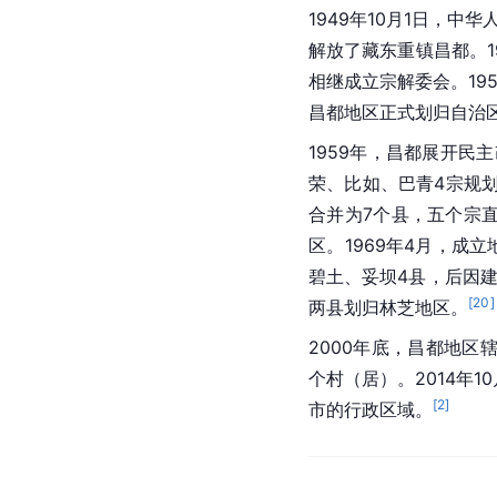
1949年10月1日，
解放了藏东重镇昌都。1
相继成立宗解委会。19
昌都地区正式划归自治
1959年，昌都展开民
荣、比如、
巴青
4宗规
合并为7个县，五个宗直
区。1969年4月，成
碧土、妥坝4县，后因建
[
20
]
两县划归
林芝地区
。
2000年底，昌都地区辖1
个村（居）。2014年
[
2
]
市的行政区域。