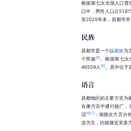
根据第七次全国人口普查
口中，男性人口占51.81
至2025年末，昌都市常
民族
昌都市是一个以
藏族
为
[
8
]
个民族
。根据第七次
[
6
]
46559人
。其中位于
语言
昌都地区的主要方言为
在康方言中通行较广，
[
67
]
话
”
；南路次方言分
业为主，比较接近安多