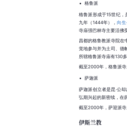
宁玛意指旧和古，宁玛教
遍宏传大悲观音
莲花生
登寺。1872年，多登
噶举派
“噶举”中的“噶”字在
藏语
通过师徒口耳相传。嘎
昌都地区噶玛噶举祖寺
截至2000年，昌都市
举寺庙有妥坝
康巴
寺、
[
73
]
拉多乡
吉日寺
。
格鲁派
格鲁派形成于15世纪，
九年（1444年），
向生
寺庙强巴林寺主要
活佛