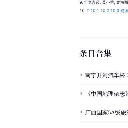
1.
精华航拍广西德天瀑布
2.
亚洲第一跨国瀑布，堪
3.
3.1
3.2
广西大新：德
4.
4.1
4.2
4.3
4.4
4.5
5.
5.1
5.2
5.3
5.4
5.5
5
5.28
5.29
5.30
5.31
5.3
78,81-93,97-150,169-1
6.
6.1
6.2
6.3
6.4
李乐乐
-13].
7.
7.1
7.2
7.3
骆熙.
旅游
023-06-16].
8.
8.1
8.2
8.3
8.4
8.5
9.
李素霞, 莫小荣, 龙海
10.
10.1
10.2
10.3
资