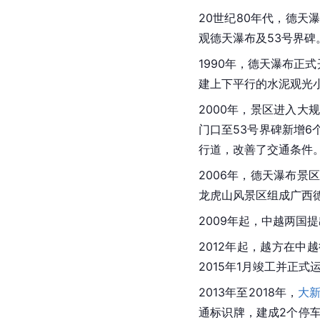
德天瀑布中国段宽120
[
12
]
每年6月~11月，
夏
着泥沙使清澈的河水变
2023年6月10日，
区德天跨国瀑布景区将在
市”“中越风情美食集市”
开发与保护
开发
20世纪80年代，德
观德天瀑布及53号
界碑
1990年，德天瀑布正