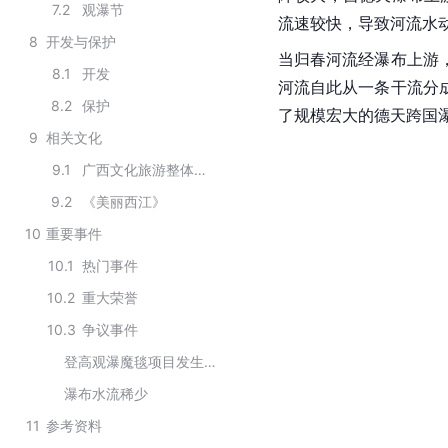
7.2
观瀑节
流速较快，导致河流水
8
开发与保护
当归春河流经瀑布上游
8.1
开发
河流自此从一条干流分
8.2
保护
了规模宏大的德天跨国
9
相关文化
9.1
广西文化旅游整体形象宣传片
9.2
《美丽西江》
10
重要事件
10.1
热门事件
10.2
重大荣誉
10.3
争议事件
登高观瀑魔毯项目发生故障
瀑布水流稀少
11
参考资料