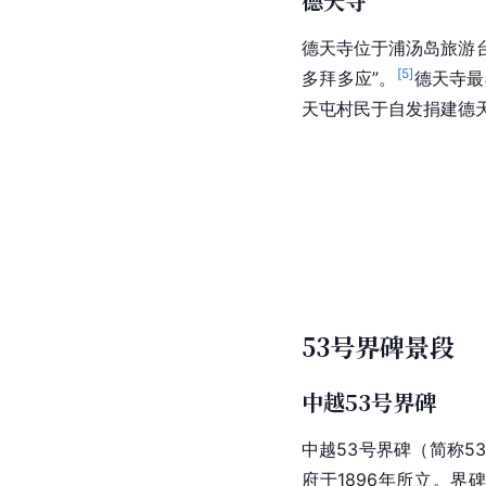
德天寺
德天寺位于浦汤岛旅游台
[
5
]
多拜多应”。
德天寺最
天屯村民于自发捐建德
53号界碑景段
中越53号界碑
中越53号界碑（简称5
府
于1896年所立。界