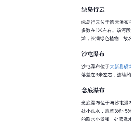
绿岛行云
绿岛行云位于德天瀑布
多数在1米左右。该河
滩，长满绿色植物，故
沙屯瀑布
沙屯瀑布
位于
大新县
硕
落差在3米左右，连续约
念底瀑布
念底瀑布
位于与沙屯瀑
处小跌水，落差3米~5
的跌水小景和一处鸳鸯