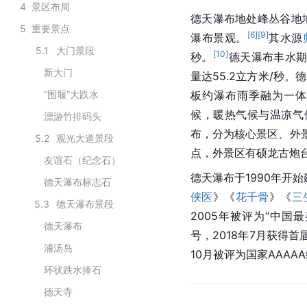
4
景区布局
德天瀑布地处峰丛谷地
5
重要景点
[
6
]
[
9
]
瀑布景观。
其水源
5.1
大门景段
[
10
]
秒。
德天瀑布丰水期
新大门
量达55.2立方米/秒
“围堰”大跌水
板约瀑布雨季融为一体
候，暖热气候与温凉气
漂游竹排码头
布，分为核心景区、外景
5.2
观光大道景段
点，外景区有硕龙古炮
友谊石（纪念石）
德天瀑布于1990年开始
德天瀑布标志石
侠医
》《
花千骨
》《
三
5.3
德天瀑布景段
2005年被评为“中国
德天瀑布
号，2018年7月获得首
浦汤岛
10月被评为国家AAAA
环状跌水捧石
德天寺