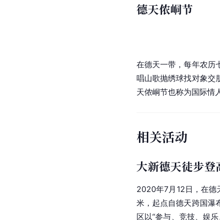
德天侬峒节