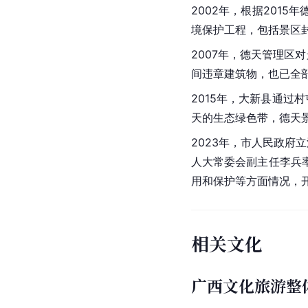
过声光电及
多媒体
等科
资建设“登高望越”项目
小镇项目，打造旅游全
2020年，德天瀑布
[
13
]
态，
同时推出了旅游新
截至2023年，由于受
保护
2001年，德天瀑布
制定景区的安全管理工
2002年，根据201
境保护工程，包括景区
2007年，德天管理
间违章建筑物，也已全部