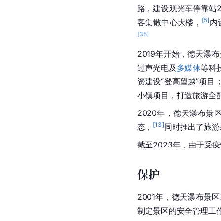
建上下平行的水泥观光小
2000年，景区进入
门口至53号界碑新增
行道，改善了交通条件
2006年，德天瀑布
龙虎山风景区组成
广西
2009年起，中越两国
2012年起，越方在
2015年1月竣工并正式
2013年至2018年，
大
通标识牌，建成2个停车
路，建设观光车停靠站2
[
5
]
客集散中心大楼，
内
[
35
]
2019年开始，德天瀑