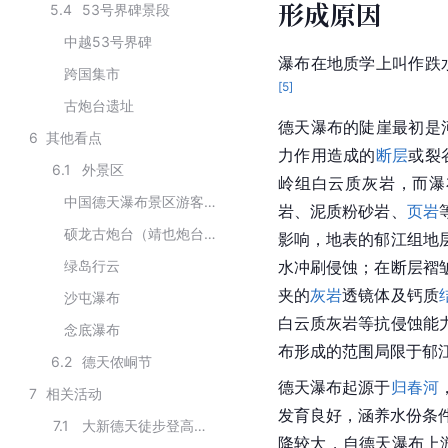
形成原因
5.4
53号界碑景段
中越53号界碑
瀑布在地质学上叫作跌
跨国集市
[
5
]
古炮台遗址
德天瀑布的陡崖最初是
6
其他看点
力作用造成的
断层
或裂
6.1
外景区
岭组白云质灰岩，而瀑
中国德天瀑布景区游客集散中心
岩、泥质粉砂岩、
页岩
硕龙古炮台（靖也炮台）遗址
影响，地表的郁江组地
绿岛行云
水冲刷侵蚀；在断层褶
夹的
灰岩
透镜体及钙质
沙屯瀑布
白云质灰岩等抗侵蚀能
念底瀑布
布形成的范围局限于郁
6.2
德天侬峒节
德天瀑布起源于
归春河
7
相关活动
发育良好，涵养水份条件
7.1
大新德天徒步登高定向挑战赛
降较大，自德天瀑布上游