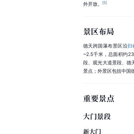
[
5
]
外开放。
景区布局
德天跨国瀑布景区沿
归
~2.5千米，总面积约
段、观光大道景段、德
景点；外景区包括中国
重要景点
大门景段
新大门