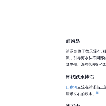
浦汤岛
浦汤岛位于德天瀑布顶
流，引导河水从不同部
阶左侧。瀑布落差8~1
环状跌水捧石
归春河
支流在浦汤岛上
[
5
]
厘米左右的跌水。