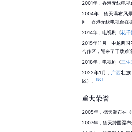
《美丽西江》
大型系列精品纪录片《
2016年
元旦
起在中央电
《米粉》《码头》《飘
角度，通过故事化叙述
重要事件
热门事件
2001年，香港无线电
2004年，德天瀑布
间，香港无线电视台在
2014年，电视剧《
花千