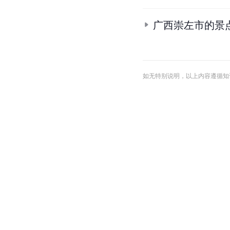
广西壮族自治区
广西5A级旅游景
中国广西壮族自
2011游客最
布
广西崇左市的旅
广西崇左市的景