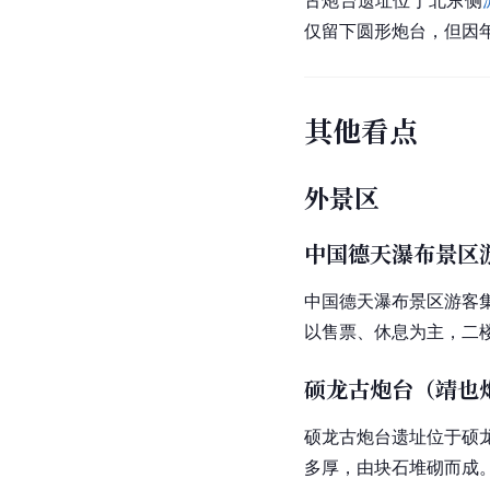
古炮台遗址位于北东侧
仅留下圆形炮台，但因
其他看点
外景区
中国德天瀑布景区
中国
德天瀑布景区游客
以售票、休息为主，二
硕龙古炮台（靖也
硕龙古炮台遗址位于
硕
多厚，由
块石
堆砌而成