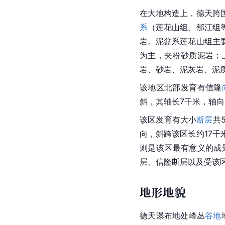
在大地构造上，德天跨
系
（
莲花山组
、
郁江
组
岩。泥盆系
莲花山
组主
为主，夹粉砂质泥岩；
岩、砂岩、泥灰岩、泥
该地区北部发育有信隆
斜，其轴长7千米，轴向6
该区发育有大小
断层
共
向，斜跨该区长约17
则是该区最有意义的成
层、信隆断层以及受该
地形地貌
德天瀑布地处峰丛
谷地