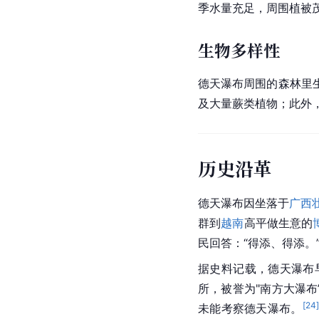
季水量充足，周围植被
生物多样性
德天瀑布周围的森林里
及大量
蕨类植物
；此外
历史沿革
德天瀑布因坐落于
广西
群到
越南
高平做生意的
民回答：“得添、得添。
据史料记载，德天瀑布
所，被誉为"南方大瀑布
[
24
未能考察德天瀑布。