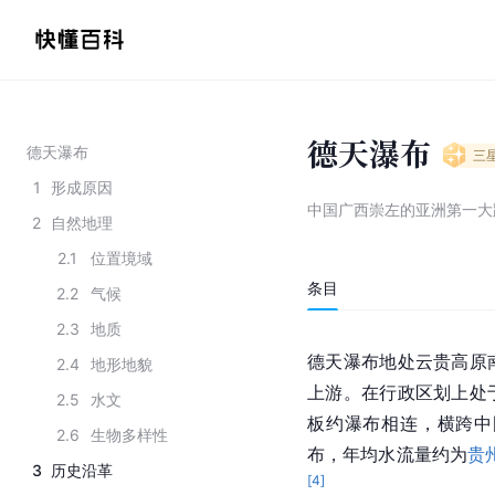
德天瀑布
德天瀑布
三
1
形成原因
中国广西崇左的亚洲第一大
2
自然地理
2.1
位置境域
条目
2.2
气候
2.3
地质
德天瀑布地处云贵高原
2.4
地形地貌
上游。在行政区划上处
2.5
水文
板约瀑布相连，横跨中
2.6
生物多样性
布，年均水流量约为
贵
3
历史沿革
[
4
]