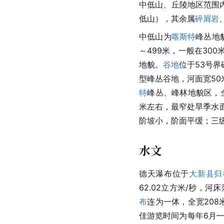
中低山、
丘陵
地区范围
低山），其余属
碎屑岩
中低山为
喀斯特
峰丛地
～499米，一般在30
地貌。
谷地
位于53号
界
型峰丛谷地，河面宽50
特
峰丛、峰林地貌区，
米左右，最窄处旱季水面
阶坡小，阶面平缓；三
水文
德天瀑布位于
大新县
归
62.02立方米/秒，
布
连为一体，全宽208
佳游览时间为每年6月