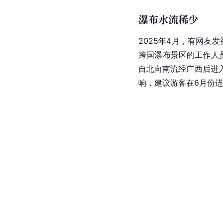
[
17
]
区。
争议事件
登高观瀑魔毯项目
2024年8月10日13时5
造成1名游客死亡，60
由
中旅
广西德天瀑布旅
突然断裂，毯带快速下
人员进行深入调查，严
观瀑区暂停开放，景区
瀑布水流稀少
2025年4月，有网友
跨国瀑布景区的工作人