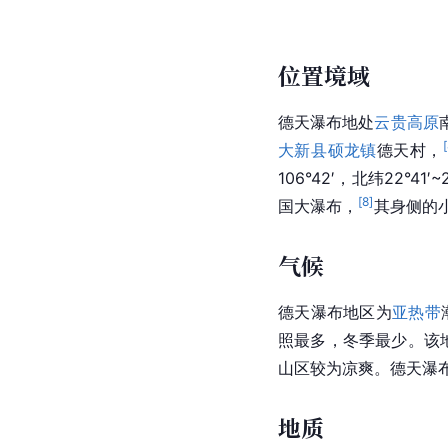
位置境域
德天瀑布地处
云贵高原
[
大新县
硕龙镇
德天村，
106°42′，北纬22°41′~
[
8
]
国大瀑布，
其身侧的
气候
德天瀑布地区为
亚热带
照最多，冬季最少。该
山区较为凉爽。德天瀑
地质