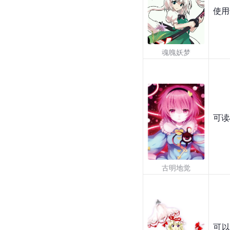
使用
魂魄妖梦
可读
古明地觉
可