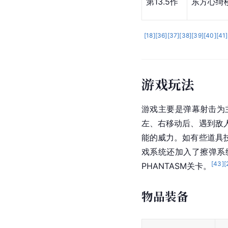
第13.5作
东方心绮
[
18
]
[
36
]
[
37
]
[
38
]
[
39
]
[
40
]
[
41
]
游戏玩法
游戏主要是弹幕射击为
左、右移动后、遇到敌
能的威力。如有些道具
戏系统还加入了擦弹系
[
43
]
[
PHANTASM关卡。
物品装备