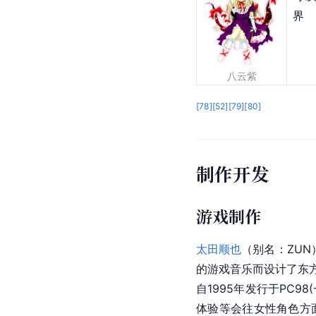
界
八云紫
[
78
]
[
52
]
[
79
]
[
80
]
制作开发
游戏制作
太田顺也
（别名：ZUN
的游戏音乐而设计了东方
自1995年发行于PC98
体验等会往女性角色方