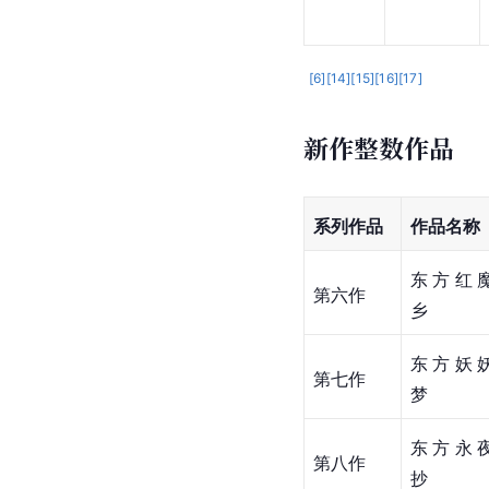
[
6
]
[
14
]
[
15
]
[
16
]
[
17
]
新作整数作品
系列作品
作品名称
东方红
第六作
乡
东方妖
第七作
梦
东方永
第八作
抄