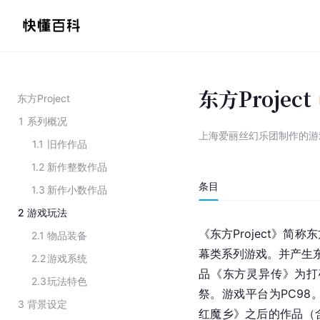
东方Project
东方Project
1
系列概况
上海爱丽丝幻乐团制作的游
1.1
旧作作品
1.2
新作整数作品
条目
1.3
新作小数作品
2
游戏玩法
《东方Project》简称
2.1
物品装备
幕类系列游戏。并产生东方
2.2
游戏系统
品《东方灵异传》为打
2.3
玩法特色
祭。游戏平台为PC98
3
背景设定
红魔乡》之后的作品（