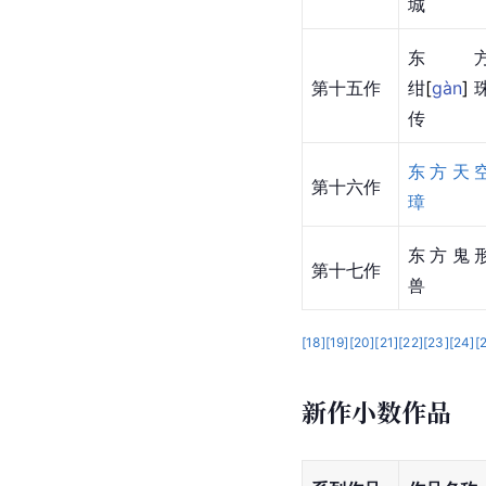
城
东
第十五作
绀
[
gàn
]
传
东方天
第十六作
璋
东方鬼
第十七作
兽
[
18
]
[
19
]
[
20
]
[
21
]
[
22
]
[
23
]
[
24
]
[
新作小数作品