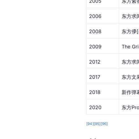
2005
东方紫
2006
东方求
2008
东方
儚
[
2009
The G
2012
东方求
2017
东方文
2018
新作弹幕
2020
东方Pr
[
94
]
[
95
]
[
96
]