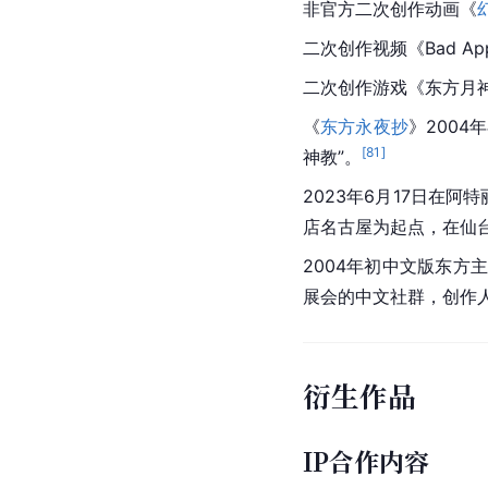
非官方二次创作动画《
二次创作
视频《Bad A
二次创作游戏《东方月神
《
东方永夜抄
》2004
[
81
]
神教”。
2023年6月17日在阿
店
名古屋
为起点，在
仙
2004年初中文版东方
展会的中文社群，创作人a
衍生作品
IP合作内容