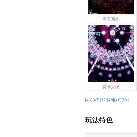
灵界系统
符卡系统
[
46
]
[
47
]
[
32
]
[
48
]
[
49
]
[
50
]
玩法特色