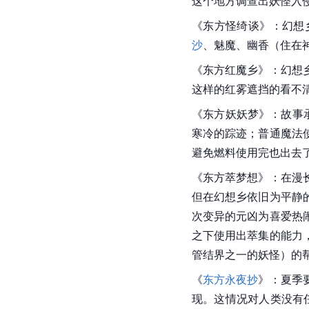
这个地方调查出妖怪入
《东方怪绮谈》：幻想
沙
、
魅魔
、幽香（住在
《
东方红魔乡
》：幻想
这样的
红雾
遮挡的看不
《东方妖妖梦》：故事
寒冷的踪迹；普通魔法
避免燃料使用完也出去
《
东方萃梦想
》：在漫
但在幻想乡依旧为平静
次变异的元凶为喜爱热
之下使用出萃集的能力
管
结界
之一的妖怪）的
《
东方永夜抄
》：夏季
现。这情况对人类没有