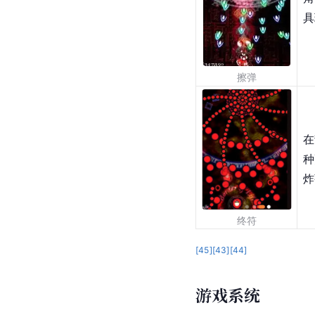
具
擦弹
在
种
炸
终符
[
45
]
[
43
]
[
44
]
游戏系统