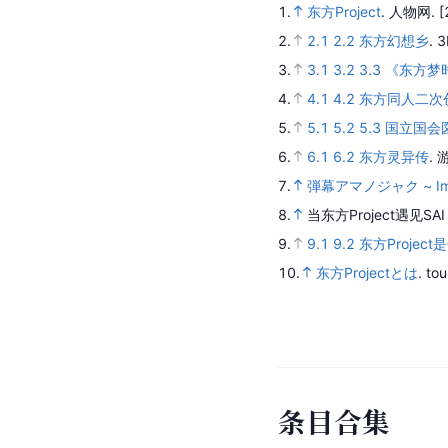
1.
东方Project
.
人物网.
[
2.
2.1
2.2
东方幻想乡
.
3
3.
3.1
3.2
3.3
《东方梦
4.
4.1
4.2
东方同人二次创作
5.
5.1
5.2
5.3
国立国会
6.
6.1
6.2
东方灵异传
.
7.
弾幕アマノジャク ~ Impos
8.
当东方Project遇见S
9.
9.1
9.2
东方Projec
10.
东方Projectとは
.
tou
条
目
合
集