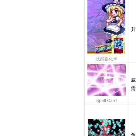
升
技能强化卡
威
需
Spell Card
角