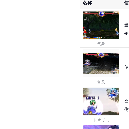
名称
信
当
始
气象
使
台风
当
伤
卡片反击