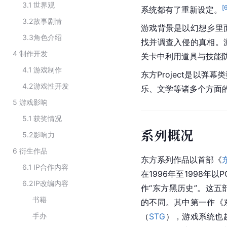
3.1
世界观
[
系统都有了重新设定。
3.2
故事剧情
游戏背景是以幻想乡里
3.3
角色介绍
找并调查入侵的真相。
4
制作开发
关卡中利用道具与技能
4.1
游戏制作
东方Project是以
4.2
游戏性开发
乐、文学等诸多个方面
5
游戏影响
5.1
获奖情况
系列概况
5.2
影响力
6
衍生作品
东方系列作品以首部《
6.1
IP合作内容
在1996年至1998年
6.2
IP改编内容
作“东方黑历史”。这五
书籍
的不同。其中第一作《
手办
（
STG
），游戏系统也