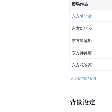
游戏作品
东方梦时空
东方幻想乡
东方星莲船
东方神灵庙
东方花映冢
[
2
]
[
3
]
[
32
]
[
24
]
[
51
]
背景设定