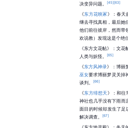
[
45
]
[
63
]
决变异问题。
《
东方花映冢
》：春天
继去寻找真相，最后她
他们前往彼岸，然而带
欢说教）发现这是个绝
《东方
文花帖
》：文花
[
65
]
人类与妖怪。
《
东方风神录
》：博丽
巫女
要求博丽梦灵关掉
[
66
]
谈判。
《
东方绯想天
》：和往
神社也几乎没有下雨而
面目的时候却发生了足
[
67
]
解决调查。
《
东方地灵殿
》：冬天