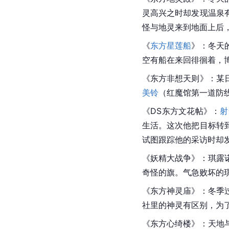
灵高兴之时却发现温泉
怪与
地灵
来到地面上后
《
东方星莲船
》：冬天
空有船在来回徘徊着，
《
东方非想天则
》：某
美铃
（红魔馆第一道防
《DS
东方文花帖
》：
射
生活。这次他把目标转
试图跟踪他的采访时却
《
妖精大战争
》：
琪露
奇怪的旗。气急败坏的
《
东方神灵庙
》：冬季
社
里的神灵有区别，为
《东方心绮楼》：天地