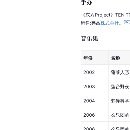
手办
《东方Project》TENIT
[
97
销售:弗吕
株式会社
。
音乐集
年份
名称
2002
蓬莱
人形〜
2003
莲台野夜行〜
2004
梦异科学世纪
2006
么乐团的历史1
2006
么乐团的历史