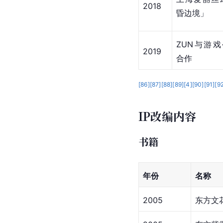
2018
昏边境」
ZUN与游戏公
2019
合作
[
86
]
[
87
]
[
88
]
[
89
]
[
4
]
[
90
]
[
91
]
[
9
IP改编内容
书籍
年份
名称
2005
东方文