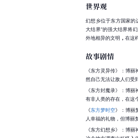
世界观
幻想乡位于东方国家的
大结界”的强大结界将
外地相异的文明
，
在这
故事剧情
《
东方灵异传
》：博丽
然自己无法让敌人们受
《
东方封魔录
》：博丽
有非人类的存在，在这
《
东方梦时空
》：博丽
人幸福的礼物，但博丽
《东方幻想乡》：博丽