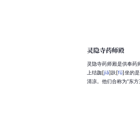
灵隐寺药师殿
灵隐寺药师殿是供奉药师
上结
跏
[
jiā
]
趺
[
fū
]
坐的是
清凉。他们合称为“东方