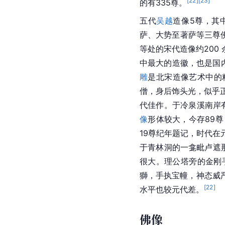
绘画、
董其昌
长卷
和《
品等，琳琅满目，藏品