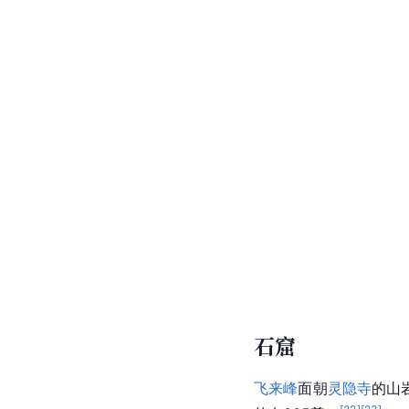
其他看点
书画
灵隐禅寺现藏具有文物
藏的部分珍品，计有：
佛像
，明成化青瓷、
龙
卷书画等，如
敦煌石窟