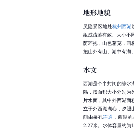
地形地貌
灵隐景区地处
杭州西湖
组成疏落有致、大小不
荫环抱，山色葱茏，画
把山外有山、湖中有湖
水文
西湖
是个半封闭的静水
隔，按面积大小分别为
片水面，其中外西湖面
立于外
西湖
湖心，
夕照
间由桥孔
连通
，
西湖
的
2.27米。水体容量约为