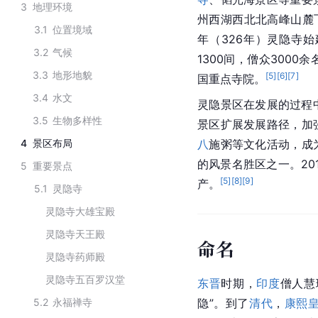
3
地理环境
州西湖西北北高峰山麓
3.1
位置境域
年（326年）灵隐寺
3.2
气候
1300间，僧众300
3.3
地形地貌
[
5
]
[
6
]
[
7
]
国重点寺院。
3.4
水文
灵隐景区在发展的过程中
3.5
生物多样性
景区扩展发展路径，加
4
景区布局
八
施粥等文化活动，成
的风景名胜区之一。20
5
重要景点
[
5
]
[
8
]
[
9
]
产。
5.1
灵隐寺
灵隐寺大雄宝殿
灵隐寺天王殿
命名
灵隐寺药师殿
灵隐寺五百罗汉堂
东晋
时期，
印度
僧人
慧
5.2
永福禅寺
隐”。到了
清代
，
康熙