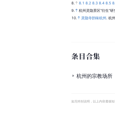
重要事件
2013年3月22日至28
会
会长、
灵隐寺
方丈
光
2014年4月，由日本
的日本阿含宗访华代表
敏，灵隐寺方丈光泉法
2016年，随着G20
杭州
娜·埃尔多安、
韩国
副总
阿泽维多
、
泰国
总理夫
手把手地教总理爱女学写
参
考
资
料