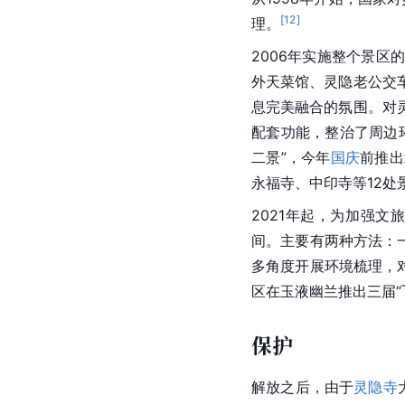
刚堂
、帮助无数骨肉团圆
腊八施粥
灵为纪念
释迦牟尼佛
腊
节施粥的活动。到2021
托钵行脚
“托钵行脚”这一
佛陀
时
州”福慧行托钵行脚大
托钵行脚源自2500多
居无定所，到处行脚，
[
27
]