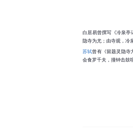
佛山
佛祖释迎牟尼背后，雕有
南行参访五十三位名师
上、断崖岩穴之间的五
佛像，其中最大的一尊
之水不住地倾注在波涛
则是坐在
麒麟
上的藏王
牌匾
冷泉亭回看路右，便见
厂高悬“
云林禅寺
”和“
相关文化