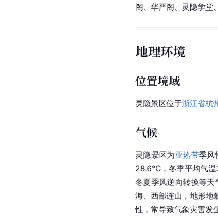
阁、华严阁、灵隐学堂
地理环境
位置境域
灵隐景区位于
浙江省
杭
气候
灵隐景区为
亚热带
季风
28.6℃，冬季平均气温
冬夏季风逆向转换等天
海、西部连山，地形地
性
，常导致气象灾害发