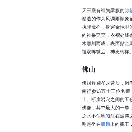
石窟
飞来峰
面朝
灵隐寺
的山
[
22
]
[
23
]
的有335尊。
五代
吴越
造像5尊，其
萨、大势至著萨等三尊
等处的宋代造像约200
中最大的造徽，也是国
雕
是北宋造像艺术中的
僧
，身后饰头光，似乎
代佳作。于冷泉溪南岸