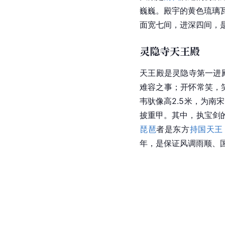
巍巍。殿宇的黄色琉璃
面宽七间，进深四间，
灵隐寺天王殿
天王殿是灵隐寺第一进
难容之事；开怀常笑，
韦驮像高2.5米，为南
披重甲。其中，执宝剑
琵琶
者是东方
持国天王
年，是保证风调雨顺、