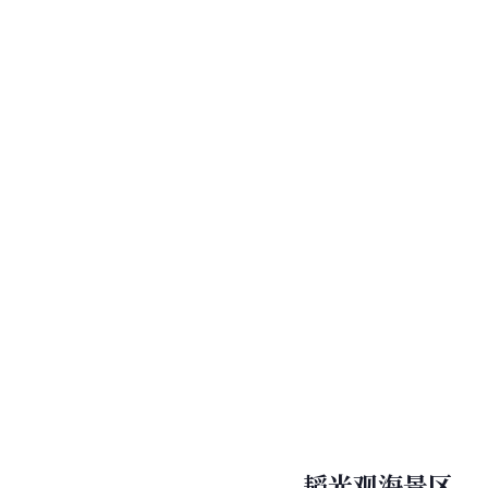
飞来峰
以奇岩怪石、万
猿猴出没而闻名；龙泓
名；射旭洞“峰石纵横
在唐代就已存在，唐代
代表作，是飞来峰最大
异，包括十八罗汉群像
时，飞来峰石刻
造像
是