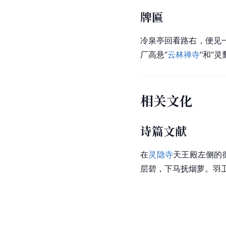
像
形体较大，今存89
19尊纪年题记，时代在
于青林洞的一龛毗卢遮
很大。理公塔旁的金刚
獅，手执宝幢，神态威
[
22
]
水平也较元代差。
佛像
天王殿
有袒胸露腹的
弥
塑造的作为风调雨顺象
执降魔柞，身穿金恺甲
的神采奕奕，衣褶处线
木雕刻而成，表面贴金
祖双眸微启，神态慈祥。