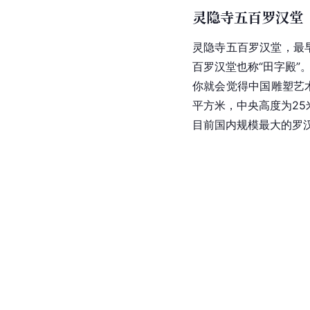
灵隐寺五百罗汉堂
灵隐寺五百罗汉堂，最
百罗汉堂
也称“田字殿”
你就会觉得中国雕塑艺
平方米，中央高度为2
目前国内规模最大的
罗