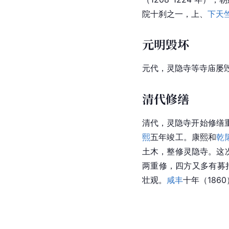
院十刹之一，上、
下天
元明毁坏
元代，灵隐寺等寺庙屡
清代修缮
清代，灵隐寺开始修缮
熙
五年竣工。康熙和
乾
土木，整修
灵隐寺
。这
两重修，四方又多有募
壮观。
咸丰
十年（186