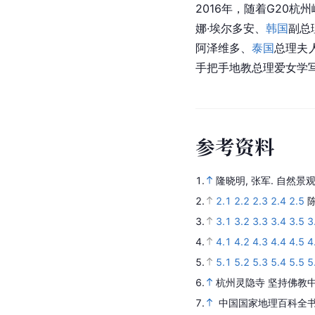
2021年起，为加强文
间。主要有两种方法：
多角度开展环境梳理，
区在玉液幽兰推出三届“
保护
解放之后，由于
灵隐寺
修复委员会”主持修复
1975年，因接待国宾
与经幢等进行保护性整
农居点是灵隐景区景点
为江南民居范例编入《
[
12
]
景。