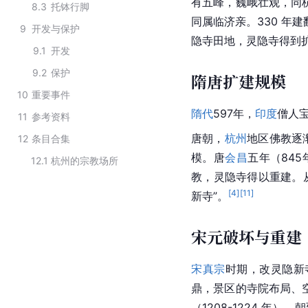
有五峰，巍峨壮观，同
8.3
托钵行脚
同属
临济
亲。330 年
9
开发与保护
隐寺田地，灵隐寺得到
9.1
开发
9.2
保护
隋唐扩建规模
10
重要事件
隋代
597年，
印度
僧人
11
参考资料
唐朝
，
杭州
地区佛教逐
12
条目合集
模。唐
会昌
五年（845
12.1
杭州的宗教场所
教，
灵隐寺
得以重建。
[
4
]
[
11
]
新寺”。
宋元破坏与重建
宋真宗
时期，改灵隐新
鼎，景区的
寺院
布局、
（1208-1224 年），