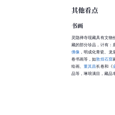
[
8
]
[
20
]
古迹名胜。
天竺三寺
浙江省
杭州市
天竺山有
早，距今已有一千六百
清高宗
乾隆
命名上、中、
共，历史上被誉为"天竺