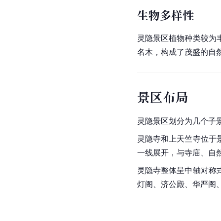
生物多样性
灵隐景区植物种类较为
名木，构成了茂盛的自
景区布局
灵隐景区划分为几个子
灵隐寺
和
上
天竺寺
位于
一线展开，与寺庙、自
灵隐寺整体呈中轴对称
灯阁、济公殿、华严阁