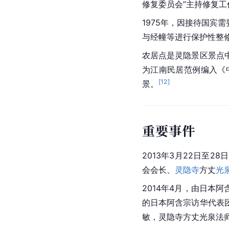
开发与保护
开发
灵隐寺
在1982年开始
来源上，以“门票制”的
1998年，木鱼大师接任
从1998年开始，国家对
[
12
]
理。
2006年实施整个景
外天菜馆
、灵隐老公交
息完美融合的氛围。对
配套功能，整治了周边
二景”，今年
国庆
前推出
永福寺
、中印寺等12处