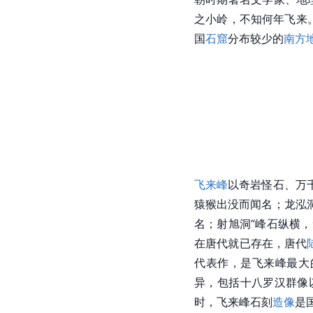
永福禅寺
位于
灵隐寺
西
观》载，
永福寺
座落于
建，至今已有1600 多
寺院
由资岩慧院、普圆净
堂
、梵籁堂、海日楼、
永福禅寺
以院落为主体
观，被誉为
杭州
最美寺
飞来峰
飞来峰位于灵隐寺前，又
朝时期著名文学家、地
之小岭，不知何年飞来
国
石窟
分布较少的
南方