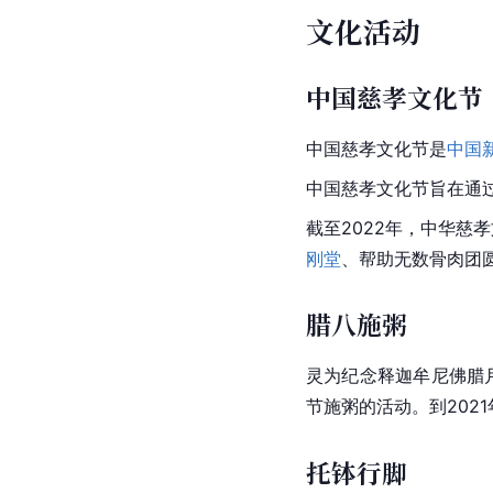
诗篇文献
在
灵隐寺
天王殿左侧的
层碧，下马抚烟萝。羽
白居易
曾撰写《
冷泉亭
隐寺为尤；由寺观，冷泉
苏轼
曾有《留题灵隐寺
会食罗千夫，撞钟击鼓