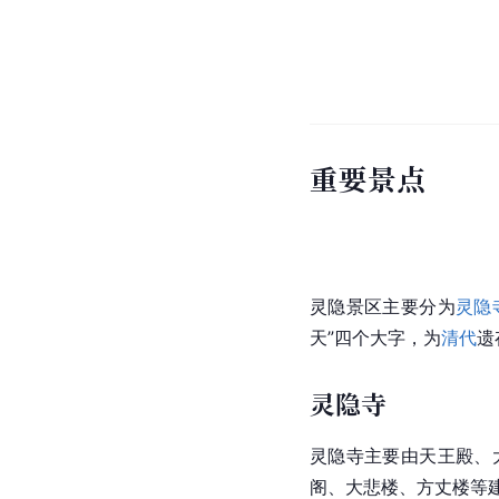
重要景点
灵隐景区主要分为
灵隐
天”四个大字，为
清代
遗
灵隐寺
灵隐寺主要由天王殿、
阁、大悲楼、方丈楼等