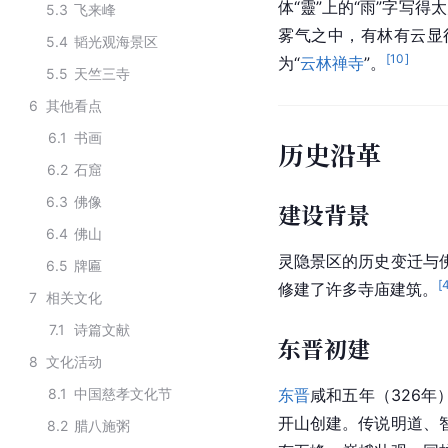
体“靈”上的“雨”字写得
5.3
飞来峰
雾气之中，有林有云显得
5.4
韬光观海景区
[
10
]
为“
云林禅寺
”。
5.5
天竺三寺
6
其他看点
6.1
书画
历史沿革
6.2
石窟
6.3
佛像
建设背景
6.4
佛山
灵隐景区的历史变迁与
6.5
牌匾
[
修建了许多寺庙建筑。
7
相关文化
7.1
诗篇文献
东晋初建
8
文化活动
8.1
中国慈孝文化节
东晋
咸和五年（326年
开山创建。传说明道、
8.2
腊八施粥