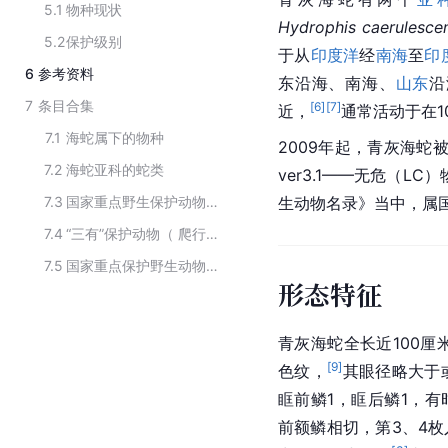
5.1
物种现状
Hydrophis caerulesce
5.2
保护级别
于从
印度洋
经
南海
至
印
6
参考资料
东
沿海、南海、
山东
沿
7
条目合集
[
6
]
[
7
]
近，
通常活动于在1
7.1
海蛇属下的物种
2009年起，青灰海蛇
7.2
海蛇亚科的蛇类
ver3.1——无危（LC
7.3
国家重点野生保护动物（爬行纲有鳞目）
生动物名录
》当中，属
7.4
“三有”保护动物（ 爬行纲有鳞目）
7.5
国家重点保护野生动物（眼镜蛇科）
形态特征
青灰海蛇全长近100厘
[
9
]
色纹，
其眼径略大于
眶前鳞1，眶后鳞1，有
前额鳞相切，第3、4枚