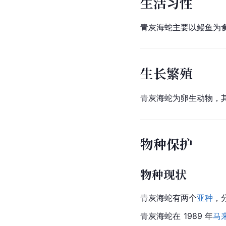
生活习性
青灰海蛇主要以
鳗鱼
为
生长繁殖
青灰海蛇为
卵生
动物，
物种保护
物种现状
青灰海蛇有两个
亚种
，
青灰海蛇在 1989 年
马