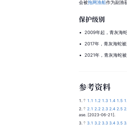
会被
拖网渔船
作为副渔
保护级别
2009年起，青灰海
2017年，青灰海蛇
2021年，青灰海
参
考
资
料
1.
1.1
1.2
1.3
1.4
1.5
1
2.
2.1
2.2
2.3
2.4
2.5
2
ase.
[2023-06-21].
3.
3.1
3.2
3.3
3.4
3.5
3