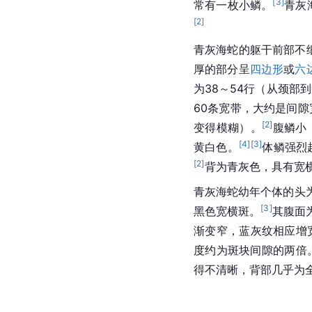
[
3
]
常有一枚小鳞。
青灰
[
2
]
青灰海蛇的躯干前部不
厚的部分呈
四边形
或
六
为38～54行（从颈部
60条宽带，大约是间
[
2
]
变得模糊）。
腹鳞小
[
4
]
[
3
]
黄白色。
体鳞强烈
[
2
]
背为青灰色，具有宽
青灰海蛇幼年个体的头为
[
3
]
黑色宽横斑。
其腹面
渐变窄，蓝灰纹相应增
度约为斑块间隙的两倍
得不清晰，背部几乎为