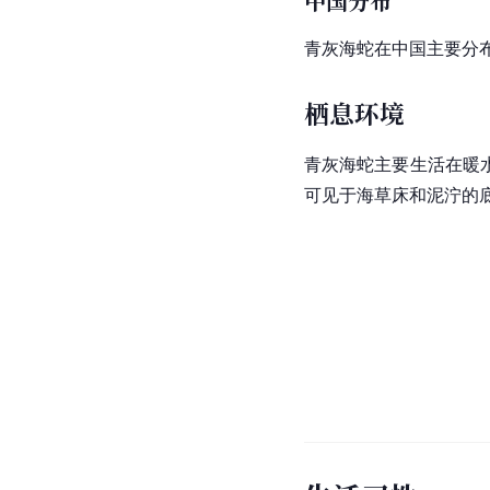
中国分布
青灰海蛇在中国主要分
栖息环境
青灰海蛇主要生活在暖
可见于
海草
床
和泥泞的