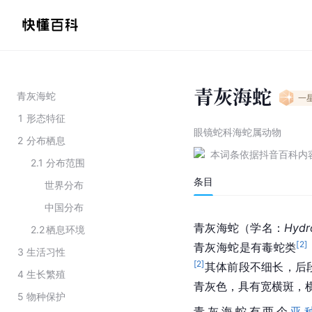
青灰海蛇
青灰海蛇
一
1
形态特征
眼镜蛇科海蛇属动物
2
分布栖息
本词条依据抖音百科内
2.1
分布范围
条目
世界分布
中国分布
青灰海蛇（
学名
：
Hydr
2.2
栖息环境
[
2
]
青灰海蛇是有毒蛇类
3
生活习性
[
2
]
其体前段不细长，后
4
生长繁殖
青灰色，具有宽横斑，
5
物种保护
青灰海蛇有两个
亚