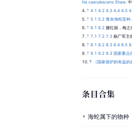
his caerulescens Shaw
.
中
4.
4.1
4.2
4.3
4.4
4.5
4
5.
5.1
5.2
青灰海蛇亚种
6.
6.1
6.2
滕红丽，梅之
7.
7.1
7.2
7.3
杨广军主
8.
8.1
8.2
8.3
8.4
8.5
8
9.
9.1
9.2
9.3
国家重点
10.
《国家保护的有益的
条
目
合
集
海蛇属下的物种