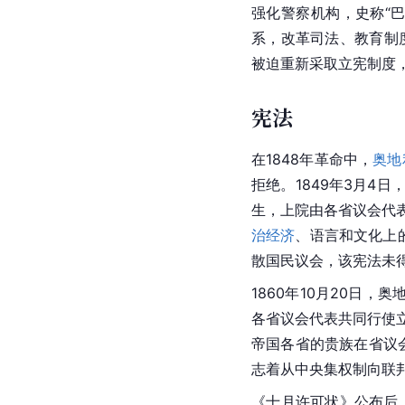
强化警察机构，史称“
系，改革司法、教育制度
被迫重新采取立宪制度
宪法
在1848年革命中，
奥地
拒绝。1849年3月4
生，上院由各省议会代
治经济
、语言和文化上
散国民议会，该宪法未
1860年10月20日
各省议会代表共同行使立
帝国各省的贵族在省议会
志着从中央集权制向联
《十月许可状》公布后