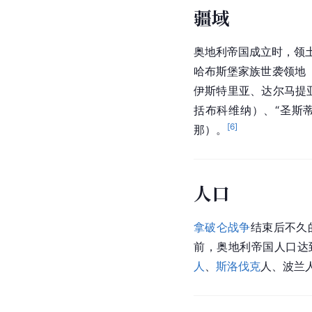
疆域
奥地利帝国成立时，领
哈布斯堡家族世袭领地
伊斯特里亚、达尔马提
括布科维纳）、“圣斯
[
6
]
那
）。
人口
拿破仑战争
结束后不久
前，奥地利帝国人口达到
人
、
斯洛伐克
人、波兰