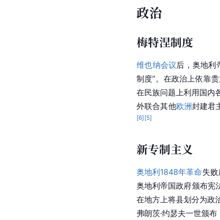
政治
梅特涅制度
维也纳会议
后，奥地利
制度”。在政治上依靠
在民族问题上利用国内各
外联合其他
欧洲
封建君
[
6
]
[
5
]
新专制主义
奥地利1848年革命
失败
奥地利帝国政府颁布宪
在地方
上将
县划分为政治
弗朗茨·约瑟夫一世
颁布