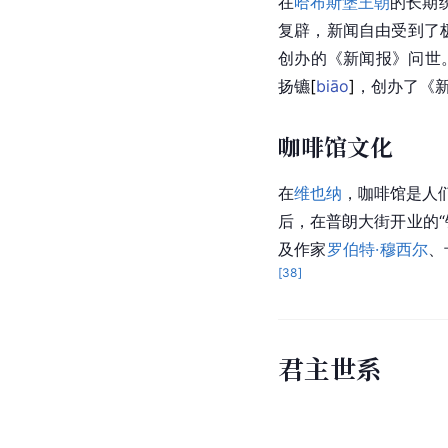
在
哈布斯堡王朝
的长期
复辟，新闻自由受到了
创办的《
新闻报
》问世
扬
镳
[
biāo
]
，创办了《
咖啡馆文化
在
维也纳
，咖啡馆是人们
后，在普朗大街开业的“
及作家
罗伯特·穆西尔
、
[
38
]
君主世系