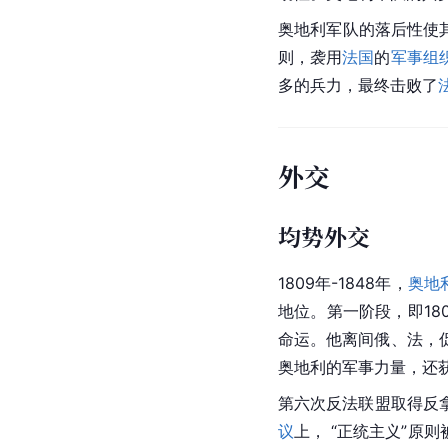
奥地利军队的落后性使
则，袭用
法国
的
军事组
多的兵力，最终击败了
外交
均势外交
1809年-1848年，
奥地
地位。第一阶段，即1809
命运。他离间俄、法，
奥地利的军事力量，还
第六次反法联盟取得反拿破
议
上， “正统主义”原则