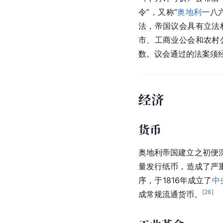
令”，又称“
奥地利
一八
法，帝国议会具有立法
市、工商业公会和农村
数。议会通过的法案须
经济
货币
奥地利帝国建立之初便
量发行纸币，造成了严
序，于1816年成立了
中
[
26
]
成常规
流通货币
。