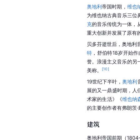
奥地利
帝国时期，
维也
为维也纳古典音乐三位
克
的音乐传统为一体，
重大创新并发展了原有
贝多芬逝世后，奥地利
特
，舒伯特18岁开始作
誉。浪漫主义音乐的另
[
10
]
美称。
19世纪下半叶，
奥地利
展的又一鼎盛时期，人们
术家的生活》《
维也纳
的主要创作者有弗朗茨·
建筑
奥地利帝国前期（1804-