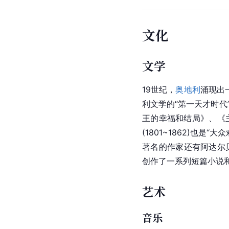
文化
文学
19世纪，
奥地利
涌现出一
利文学的“第一天才时代
王的幸福和结局》、《
(1801~1862)
著名的作家还有阿达尔贝
创作了一系列短篇小说
艺术
音乐