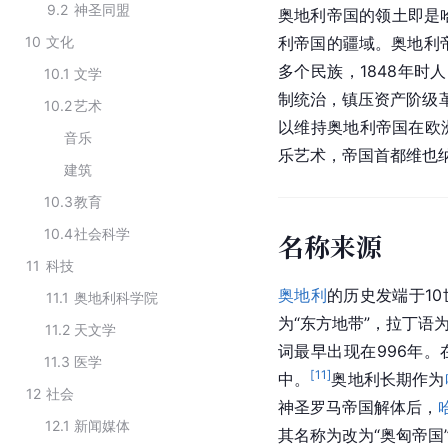
9.2
神圣同盟
奥地利帝国的领土即是哈
10
文化
利帝国的疆域。奥地利
多个民族，1848年时人
10.1
文学
制统治，镇压资产阶级革
10.2
艺术
以维持奥地利帝国在欧
音乐
乐艺术，帝国首都维也纳
建筑
10.3
教育
10.4
社会科学
名称来源
11
科技
奥地利
的历史发端于1
11.1
奥地利科学院
为“东方地带”，拉丁语为“t
11.2
天文学
词最早出现在996年。在1
11.3
医学
[
11
]
中。
奥地利长期作为
12
社会
神圣罗马帝国解体后，
12.1
新闻媒体
其名称为改为“奥匈帝国