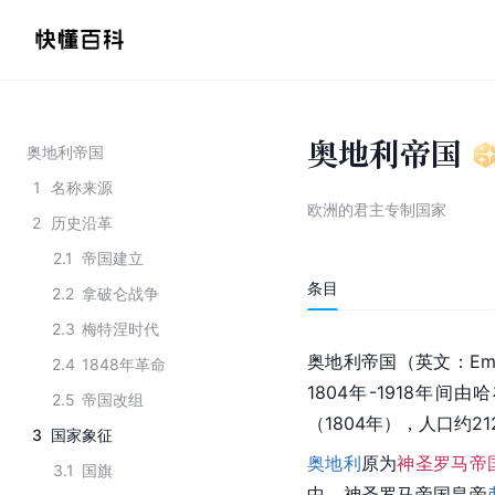
奥地利帝国
奥地利帝国
1
名称来源
欧洲的君主专制国家
2
历史沿革
2.1
帝国建立
条目
2.2
拿破仑战争
2.3
梅特涅时代
奥地利帝国（英文：Empire 
2.4
1848年革命
1804年-1918年
2.5
帝国改组
（1804年），人口约21
3
国家象征
奥地利
原为
神圣罗马帝
3.1
国旗
中，神圣罗马帝国皇帝