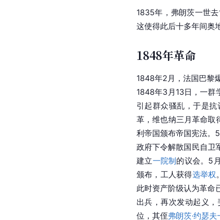
1835年，弗朗茨一世
这使得此后十多年间奥
1848年革命
1848年2月，法国巴
1848年3月13日，
引起群众骚乱，于是抗
革，维也纳三月革命取
利帝国颁布帝国宪法。5
政府下令解散国民自卫
建立
一院制
的议会。5
颁布，工人获得
选举权
此时资产阶级认为革命
出兵，再次发动起义，
位，其侄
弗朗茨·约瑟夫