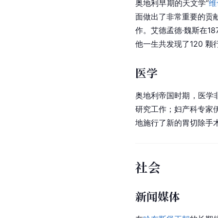
奥地利
早期的
天文学
“
维
面做出了非常重要的贡
作。艾德孟德·魏斯在18
他一生共发现了120 颗
医学
奥地利帝国时期，医学
研究工作；妇产科专家伊
地施行了新的胃切除手
社会
新闻媒体