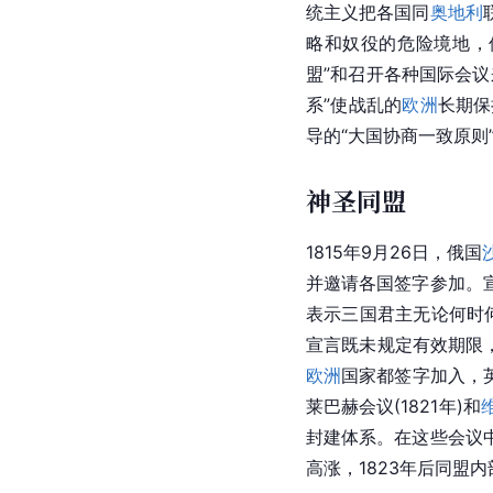
统主义把各国同
奥地利
略和奴役的危险境地，
盟”和召开各种国际会
系”使战乱的
欧洲
长期保
导的“大国协商一致原则
神圣同盟
1815年9月26日，
俄国
并邀请各国签字参加。
表示三国君主无论何时
宣言既未规定有效期限
欧洲
国家都签字加入，英
莱巴赫会议(1821年)和
封建体系。在这些会议
高涨，1823年后同盟