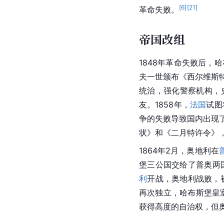
[
6
]
[
21
]
革命失败。
帝国改组
1848年革命失败后，
夫一世颁布《西尔维斯
统治，强化警察机构，史
友。1858年，
法国
试图
争的失败导致国内出现
状》和《二月特许令》
1864年2月，奥地利在
堡三公国交给了普奥两
利
开战，奥地利战败，被
再次独立，哈布斯堡皇
获得高度的自治权，但