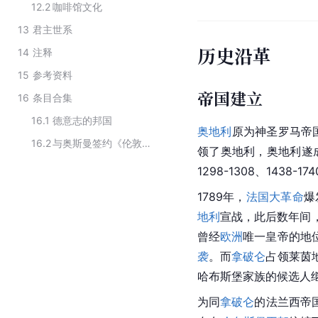
12.2
咖啡馆文化
13
君主世系
历史沿革
14
注释
15
参考资料
帝国建立
16
条目合集
16.1
德意志的邦国
奥地利
原为神圣罗马帝国
16.2
与奥斯曼签约《伦敦海峡公约》的五个国家
领了奥地利，奥地利遂
1298-1308、1438
1789年，
法国大革命
爆
地利
宣战，此后数年间
曾经
欧洲
唯一皇帝的地
袭
。而
拿破仑
占领莱茵
哈布斯堡家族的候选人
为同
拿破仑
的法兰西帝