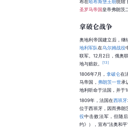
布在
哈布斯堡王朝
统辖
圣罗马帝国
皇帝弗朗茨
拿破仑战争
奥地利帝国建立后，继
地利军队
在
乌尔姆战役
联军。12月2日，俄奥
[
13
]
地与赔款。
1806年7月，
拿破仑
在
马帝国，
弗朗茨一世
承
地利
听命于法国，并于1
1809年，法国在
西班牙
位于西班牙，因而弗朗茨
役
中击败法军，但随后
约》），宣布“法奥和平