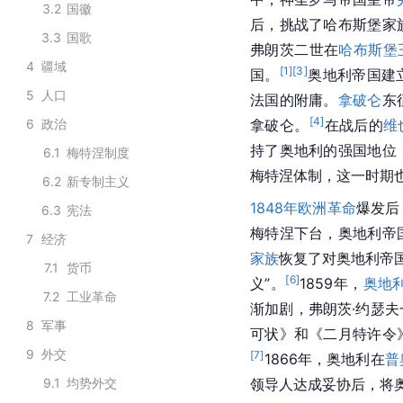
3.2
国徽
后，挑战了哈布斯堡家
3.3
国歌
弗朗茨二世在
哈布斯堡
4
疆域
[
1
]
[
3
]
国。
奥地利帝国建
5
人口
法国的附庸。
拿破仑
东
[
4
]
6
政治
拿破仑。
在战后的
维
持了奥地利的强国地位
6.1
梅特涅制度
梅特涅体制，这一时期也
6.2
新专制主义
1848年欧洲革命
爆发后
6.3
宪法
梅特涅下台，奥地利帝
7
经济
家族
恢复了对奥地利帝
7.1
货币
[
6
]
义”。
1859年，
奥地
7.2
工业革命
渐加剧，弗朗茨·约瑟
8
军事
可状》和《二月特许令
9
外交
[
7
]
1866年，奥地利在
普
9.1
均势外交
领导人达成妥协后，将