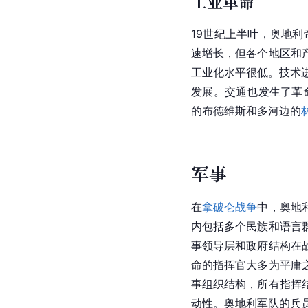
工业革命
19世纪上半叶，奥地
速增长，但各个地区和
工业化水平很低。技术
发展。交通也发生了革命
的布德维斯和多河边的
军事
在
拿破仑战争
中，奥地
内包括多个民族和语言
事领导层和政府结构在
命的指挥官大多为平庸
事组织结构，所有指挥
动性。奥地利军队的兵