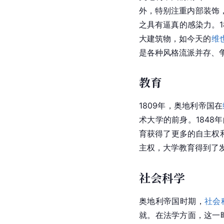
外，特别注重内部装饰
之具有逼真的感染力。1
大建筑物，如今天的
维
是各种风格流派并存、争
教育
1809年，奥地利帝国在
术大学的前身。184
育获得了更多的自主权
主权，大学教育得到了
社会科学
奥地利
帝国时期，
社会
就。在法学方面，这一