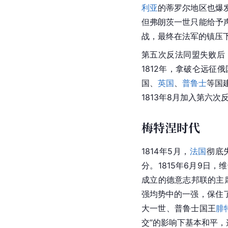
利亚
的蒂罗尔地区也爆
但弗朗茨一世只能给予
战，最终在法军的镇压
第五次反法同盟失败后
1812年，拿破仑远征
俄
国、
英国
、
普鲁士
等国
1813年8月加入第六次
梅特涅时代
1814年5月，
法国
彻底
分。1815年6月9日
成立的德意志邦联的主
强均势中的一强，保住了
大一世、普鲁士国王
腓
交”的影响下基本和平，