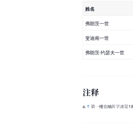
姓名
弗朗茨一世
斐迪南一世
弗朗茨·约瑟夫一世
注
释
a.
第一维也纳医学派是1