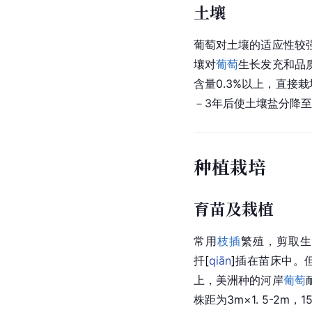
土壤
葡萄对土壤的适应性较
壤对
葡萄
生长发充和品
含量0.3%以上，直
－3年后使土壤盐分降至
种植栽培
育苗及栽植
常用
枝插
繁殖，剪取生
扦
[
qiān
]
插在苗床中。
上，
美洲
种的河岸
葡萄
株距为
3m
×1. 5-2m