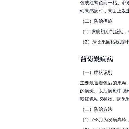
色
或红褐色而干枯。邻
幼果感病时，果面上发
（二）防治措施
（1）发病初期到盛期，每
（2）清除果园枯枝落
葡萄炭疽病
（一）症状识别
主要危害着色后的果粒
的病斑。以后病斑中隐
粉红色粘胶状物。病果
（二）防治方法
（1）7-8月为发病高峰，