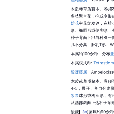
木质稀草质藤本。卷须不
多歧聚伞花，抑或伞形
雄花
中花盘发达，在雌
形、椭圆形或倒卵形，
种子背面下部与种脊一
几不分离；
胚乳
T形、
本属约100余种，分布
本属
模式种
: 
Tetrastig
酸蔹藤属
Ampelocissu
木质或草质藤本。卷须
4-5，展开，各自分离
浆果
球形或椭圆形，有
从基部斜向上达种子顶
酸
蔹
[
liǎn
]
藤属约90余