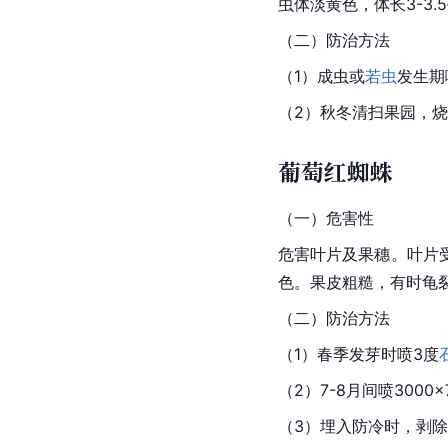
虫体淡黄色，体长3-3
（二）防治方法
（1）成虫或
若虫
发生期喷
（2）秋冬清扫果园，
葡萄红蜘蛛
（一）危害性
危害叶片及果穗。叶片
色。果皮粗糙，有时龟
（二）防治方法
（1）春季发芽时喷3度
（2）7-8月间喷3000×
（3）埋入防冷时，剥