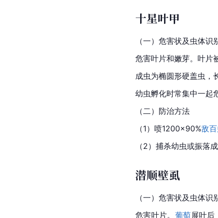
十星叶甲
（一）危害状及虫体识
危害叶片和嫩芽。叶片
成虫为椭圆形硬盖虫，长
幼虫孵化时常集中一起
（二）防治方法
（1）喷1200×90%
敌百
（2）捕杀幼虫或振落
潜顺壁虱
（一）危害状及虫体识
危害叶片。
葡萄
展叶后