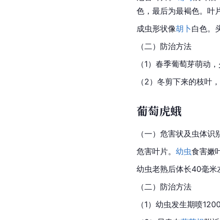
色
，最后为最褐色。叶
成虫形状像
胡卜
白色。
（二）防治方法
（1）春季葡萄芽萌动，
（2）冬剪下来的枝叶
葡萄虎蛾
（一）危害状及虫体识
危害叶片。
幼虫
食害嫩
幼虫老熟后体长40毫
（二）防治方法
（1）幼虫发生期喷1200