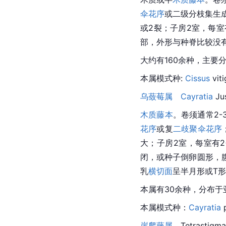
伞花序
或二级分枝集生
或2裂；子房2室，每室
部，外形与种脊比较没
大约有160余种，主要
本属
模式种
: 
Cissus
 vit
乌蔹莓属　
Cayratia
 Ju
木质藤本
。卷须通常2
花序
或复
二歧聚伞花序
大；子房2室，每室有2
闭，或种子倒卵圆形，
乳
横切面
呈半月形或T
本属有30余种，分布于
本属
模式种
：
Cayratia
 
崖爬藤属
Tetrastigma