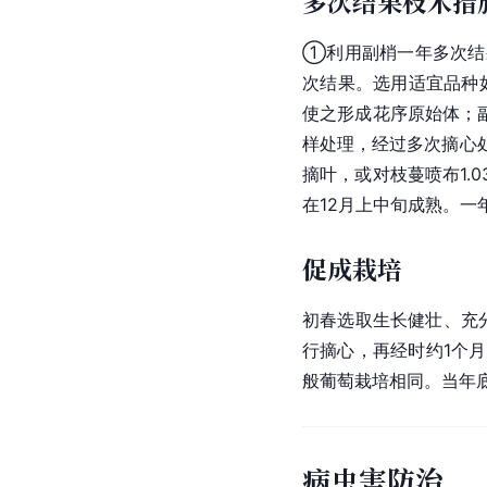
多次结果枝术措
①利用副梢一年多次结
次结果。选用适宜品种如
使之形成
花序
原始体；
样处理，经过多次摘心
摘叶，或对枝蔓喷布1.03
在12月上中旬成熟。一
促成栽培
初春选取生长健壮、充分
行摘心，再经时约1个
般
葡萄
栽培相同。当年底
病虫害防治