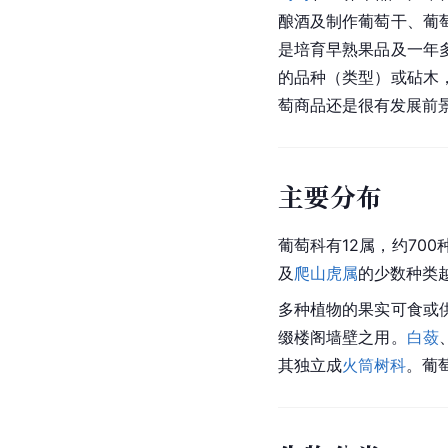
酿酒及制作葡萄干、葡
是培育早熟果品及一年
的品种（类型）或砧木
萄商品还是很有发展前
主要分布
葡萄科有12属，约70
及
爬山虎属
的少数种类
多种植物的果实可食或
缀楼阁墙壁之用。
白蔹
其独立成
火筒树科
。葡