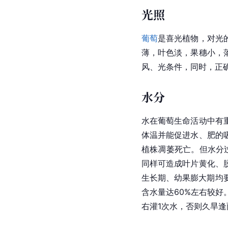
光照
葡萄
是喜光植物，对光
薄，叶色淡，果穗小，
风、光条件，同时，正
水分
水在葡萄生命活动中有
体温并能促进水、肥的
植株凋萎死亡。但水分
同样可造成叶片黄化、
生长期、幼果膨大期均要
含水量达60%左右较
右灌1次水，否则久旱