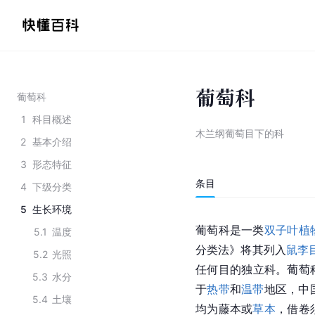
葡萄科
葡萄科
1
科目概述
木兰纲葡萄目下的科
2
基本介绍
3
形态特征
条目
4
下级分类
5
生长环境
葡萄科是一类
双子叶植
5.1
温度
分类法》将其列入
鼠李
5.2
光照
任何目的独立科。葡萄科
5.3
水分
于
热带
和
温带
地区，
中
5.4
土壤
均为藤本或
草本
，借卷