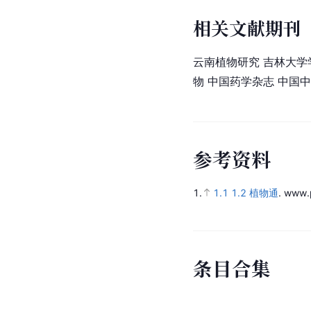
相关文献期刊
云南植物研究 吉林大学
物 中国药学杂志 中国
参
考
资
料
1.
1.1
1.2
植物通
.
www.p
条
目
合
集