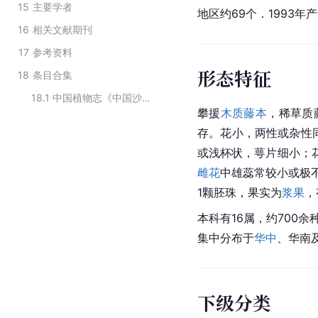
15
主要学者
地区约69个．1993年产
16
相关文献期刊
17
参考资料
形态特征
18
条目合集
18.1
中国植物志《中国沙漠植物志》第2卷收录的沙漠植物
攀援
木质藤本
，稀草质
存。花小，两性或杂性
或浅杯状，萼片细小；
雌花
中雄蕊常较小或极
1颗胚珠，果实为
浆果
，
本科有16属，约700
集中分布于
华中
、华南
下级分类