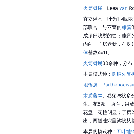
火筒树属
Leea
van
 R
直立灌木。叶为1-4回
部联合，与不育的
雄蕊
成顶部浅裂的管；能育
内向；子房盘状，4-6 (
体
基数x=11。
火筒树属
30余种，分布
本属
模式种
：
圆腺火筒
地锦属　
Parthenociss
木质藤本
。卷须总状多
生。花5数，两性，组
花盘；
花柱
明显；子房
出，两侧洼穴呈沟状从
本属的
模式种
：
五叶地