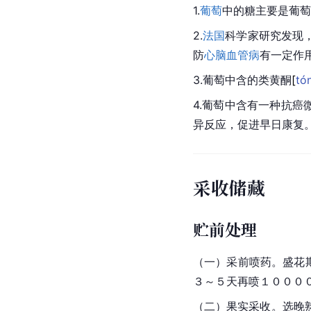
1.
葡萄
中的糖主要是
葡萄
2.
法国
科学家研究发现
防
心脑血管病
有一定作
3.葡萄中含的类黄
酮
[
tó
4.葡萄中含有一种抗癌
异反应，促进早日康复
采收储藏
贮前处理
（一）采前喷药。盛花
３～５天再喷１０００
（二）果实采收。选晚