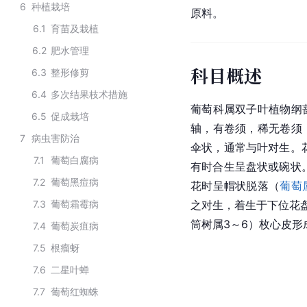
6
种植栽培
原料。
6.1
育苗及栽植
6.2
肥水管理
科目概述
6.3
整形修剪
6.4
多次结果枝术措施
葡萄科属
双子叶植物纲
6.5
促成栽培
轴，有卷须，稀无卷须
7
病虫害防治
伞状，通常与叶对生。
7.1
葡萄白腐病
有时合生呈盘状或碗状
7.2
葡萄黑痘病
花时呈帽状脱落（
葡萄
7.3
葡萄霜霉病
之对生，着生于下位花
筒树属3～6）枚心皮形
7.4
葡萄炭疽病
7.5
根瘤蚜
7.6
二星叶蝉
7.7
葡萄红蜘蛛