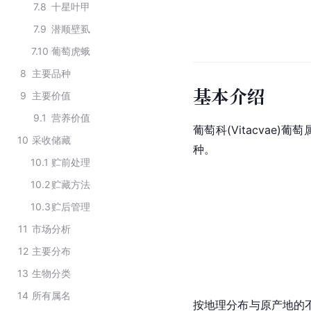
7.8
十星叶甲
7.9
潜顺壁虱
7.10
葡萄虎蛾
8
主要品种
基本介绍
9
主要价值
9.1
营养价值
葡萄科(Vitacvae)葡萄
10
采收储藏
种。
10.1
贮前处理
10.2
贮藏方法
10.3
贮后管理
11
市场分析
12
主要分布
13
生物分类
14
所有属名
按地理分布与原产地的