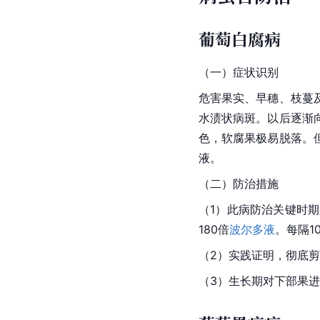
葡萄白腐病
（一）症状识别
危害果实、早穗、枝蔓
水渍状病斑。以后逐渐
色，软腐果极易脱落。
液。
（二）防治措施
（1）此病防治关键时期
180倍
波尔多液
。每隔1
（2）实践证明，彻底
（3）生长期对下部果进