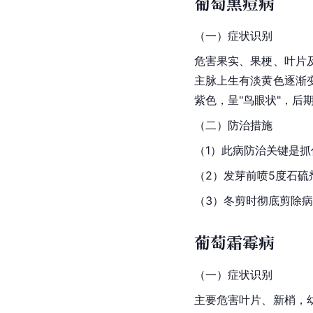
葡萄黑痘病
（一）症状识别
危害果实、果梗、叶片
主脉上生有淡黄色逐渐
紫色，呈"鸟眼状"，
（二）防治措施
（1）此病防治关键是抓住
（2）发芽前喷5度石硫
（3）冬剪时彻底剪除
葡萄霜霉病
（一）症状识别
主要危害叶片、新梢，