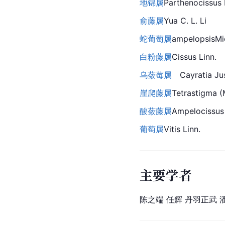
地锦属
Parthenocissus 
俞藤属
Yua C. L. Li
蛇葡萄属
ampelopsis
Mi
白粉藤属
Cissus
 Linn.
乌蔹莓属
Cayratia
 Ju
崖爬藤属
Tetrastigma
 (
酸蔹藤属
Ampelocissus 
葡萄属
Vitis Linn.
主要学者
陈之端 任辉 丹羽正武 