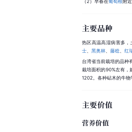
（2）早春在
葡萄根
附近
主要品种
热区高温高湿病害多，
士
、
黑奥林
、
藤稔
、
红
台湾省
当前栽培的品种
栽培面积的90%左有，嫁接用砧术有
1202。各种砧木的牛
主要价值
营养价值