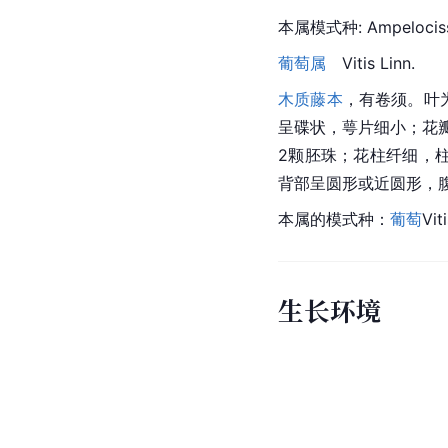
本属
模式种
: Ampelociss
葡萄属
Vitis Linn.
木质藤本
，有卷须。叶
呈碟状，萼片细小；花
2颗
胚珠
；
花柱
纤细，
背部呈圆形或近圆形，
本属的
模式种
：
葡萄
Vit
生长环境