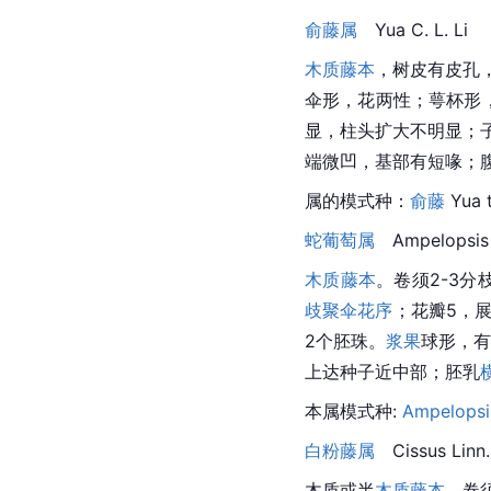
俞藤属
Yua C. L. Li
木质藤本
，树皮有皮孔
伞形，花两性；萼杯形
显，
柱头
扩大不明显；
端微凹，基部有短喙；腹
属的
模式种
：
俞藤
 Yua 
蛇葡萄属
Ampelopsis
木质藤本
。卷须2-3分
歧聚伞花序
；花瓣5，
2个
胚珠
。
浆果
球形，有
上达种子近中部；
胚乳
本属
模式种
: 
Ampelopsi
白粉藤属
Cissus
 Linn.
木质或半
木质藤本
。卷