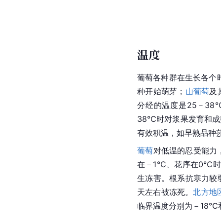
温度
葡萄各种群在生长各个时
种开始萌芽；
山葡萄
及
分经的温度是25－3
38℃时对浆果发育和成
有效积温，如早熟品种莎
葡萄
对低温的忍受能力
在－1℃、
花序
在0℃时
生冻害。根系抗寒力较
天左右被冻死。
北方地
临界温度分别为－18℃