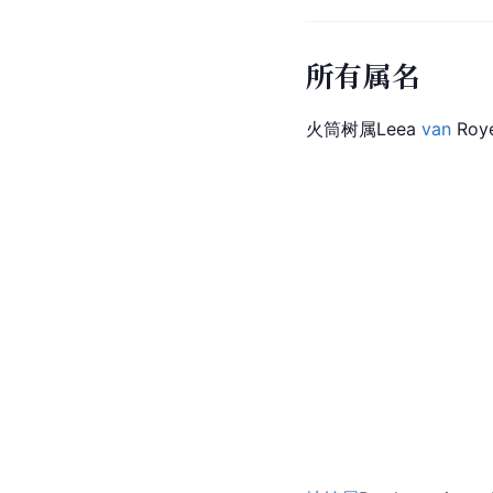
所有属名
火筒树属Leea 
van
 Roy