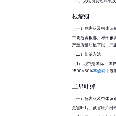
（2）采收前发现病果
根瘤蚜
（一）危害状及虫体识
主要危害根部。根部被
产量质量明显下怅，严
（二）防治方法
（1）此虫是国际、国
1500×50%
辛硫磷
中浸
二星叶蝉
（一）危害状及虫体识
危害叶片。被害叶片出