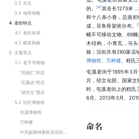
3.3
水文
[
4
]
的。
其全长1273米
3.4
地形地貌
和十八条小巷，总面积0
4
老街特点
[
成，呈鱼骨架状分布。
4.1
老街布局
幢不可移动文物、88幢
4.2
建筑风格
木结构，小青瓦，马头
格；沿街共有280家店
5
主要景点
博物馆
、
万粹楼
、程氏
5.1
老字号商铺
屯溪老街于1995年3
“同德仁”药店
月，经文化部、国家文
“石翼农”药店
时，屯溪老街上的程氏
“胡开文”墨店
6月、2013年3月、2
5.2
社区博物馆
屯溪博物馆
万粹楼
命名
中共皖南特委机关旧址纪念馆