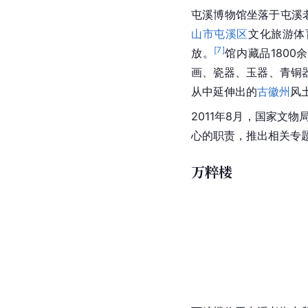
屯溪博物馆
坐落于屯溪
山市
屯溪区
文化旅游体
[
7
]
放。
馆内藏品180
画、瓷器、玉器、
青铜
从中延伸出的
古徽州
风
2011年8月，国家文
心的职责，推出相关专
万粹楼