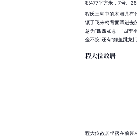
积477平方米，7号、2
程氏三宅中的
木雕
具有
镶于飞来椅背面凹进去
意为“四四如意”  “四
金不换”还有“
鲤鱼跳龙
程大位故居
程大位
故居坐落在前园