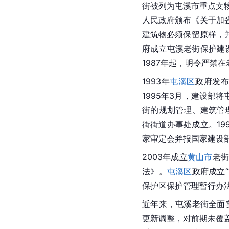
街被列为屯溪市重点文
人民政府颁布《关于加
建筑物必须保留原样，并
府成立屯溪老街保护建
1987年起，明令严禁
1993年
屯溪区
政府发
1995年3月，建设部
街的规划管理、建筑管
街街道办事处成立。1
家审定会并报国家建设
2003年成立
黄山市
老
法》。
屯溪区
政府成立
保护区保护管理暂行办
近年来，屯溪老街全面
更新调整，对前期未覆