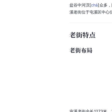
盆谷中河
汊
[
chà
]
众多，
溪老街位于屯溪区中心
老街特点
老街布局
屯溪老街全长1273米