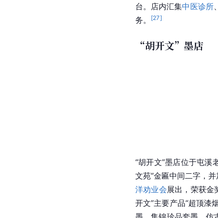
台。店内汇集
中医诊所
[
27
]
务。
“胡开文”墨店
“胡开文”墨店位于屯溪老
文苑”金匾中间二字，并
洋劝业会
展出，荣获金
开文
”主要产品“超顶漆
墨、集锦珍品套墨、仿