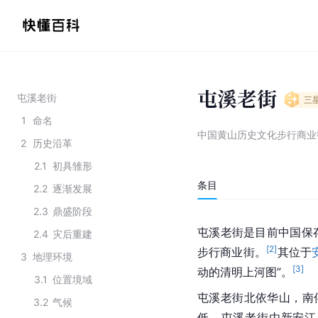
屯溪老街
屯溪老街
三
1
命名
中国黄山历史文化步行商业
2
历史沿革
2.1
初具雏形
条目
2.2
逐渐发展
2.3
鼎盛阶段
屯溪老街是目前中国保
2.4
灾后重建
[
2
]
步行商业街。
其位于
3
地理环境
[
3
]
动的清明上河图”。
3.1
位置境域
屯溪老街北依华山，南
3.2
气候
低。屯溪老街由新安江