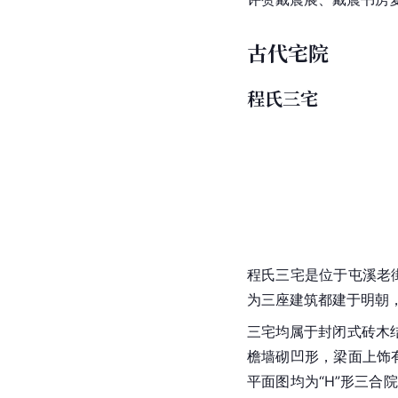
古代宅院
程氏三宅
程氏三宅是位于屯溪老
为三座建筑都建于
明朝
三宅均属于封闭式砖木
檐墙砌凹形，梁面上饰
平面图均为“H”形
三合院