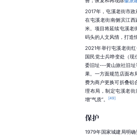
善；恢复和再现除
徽派
2017年，屯溪老街市
在屯溪老街南侧滨江西
米。项目将延续屯溪老
码头的人文风情，打造
2021年举行屯溪老
国民党
士兵哗变处（现
委旧址---黄山旅社旧
果。一方面规范店面布
费为商户更换可折叠铝
理布局，制定屯溪老街
[
49
]
增“气质”。
保护
1979年国家城建局明