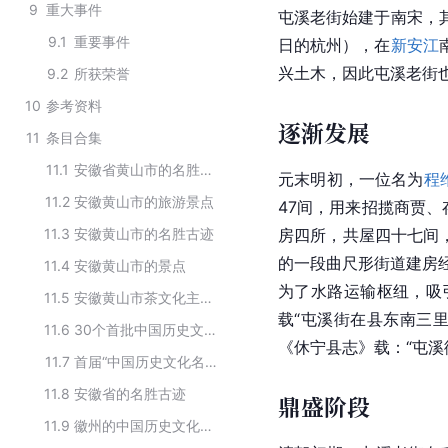
9
重大事件
屯溪老街始建于南宋，
9.1
重要事件
日的杭州），在
新安江
兴土木，因此屯溪老街也
9.2
所获荣誉
10
参考资料
逐渐发展
11
条目合集
11.1
安徽省黄山市的名胜古迹
元末明初，一位名为
程
11.2
安徽黄山市的旅游景点
47间，用来招揽商贾、
11.3
安徽黄山市的名胜古迹
房四所，共屋四十七间
的一段曲尺形街道建房
11.4
安徽黄山市的景点
为了水路运输枢纽，吸引
11.5
安徽黄山市茶文化主题线路的旅游景点
载“屯溪街在县东南三里
11.6
30个首批中国历史文化街区
《休宁县志》载：“屯溪
11.7
首届“中国历史文化名街”入选名单
11.8
安徽省的名胜古迹
鼎盛阶段
11.9
徽州的中国历史文化名街