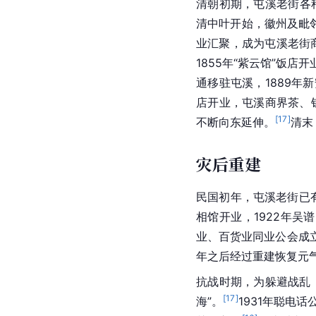
清朝
初期，屯溪老街各种
清中叶开始，徽州及毗
业汇聚，成为屯溪老街
1855年“紫云馆”饭店开
通移驻屯溪，1889年
新
店开业，屯溪商界茶、
[
17
]
不断向东延伸。
清末
灾后重建
民国初年，屯溪老街已
相馆开业，1922年吴
业、百货业同业公会成
年之后经过重建恢复元
抗战时期，为躲避战乱
[
17
]
海”。
1931年聪电