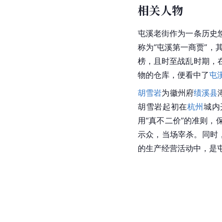
相关人物
屯溪
老街作为一条历史
称为“屯溪第一商贾”，
榜，且时至战乱时期，
物的仓库，便看中了
屯
胡雪岩
为徽州府
绩溪县
胡雪岩起初在
杭州
城内
用“真不二价”的准则
示众，当场宰杀。同时
的生产经营活动中，是屯