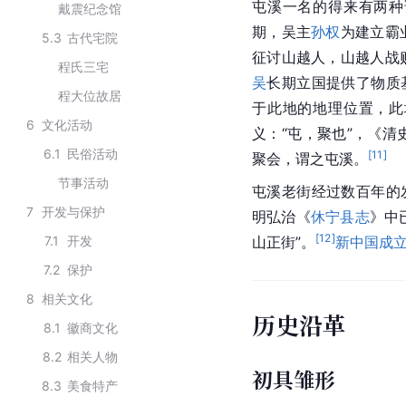
屯溪
一名的得来有两种
戴震纪念馆
期
，吴主
孙权
为建立霸
5.3
古代宅院
征讨山越人，山越人战
程氏三宅
吴
长期立国提供了物质
程大位故居
于此地的地理位置，此
6
文化活动
义：“屯，聚也”，《清
6.1
民俗活动
[
11
]
聚会，谓之屯溪。
节事活动
屯溪老街经过数百年的
7
开发与保护
明弘治《
休宁县志
》中
[
12
]
7.1
开发
山正街”。
新中国成
7.2
保护
8
相关文化
历史沿革
8.1
徽商文化
8.2
相关人物
初具雏形
8.3
美食特产