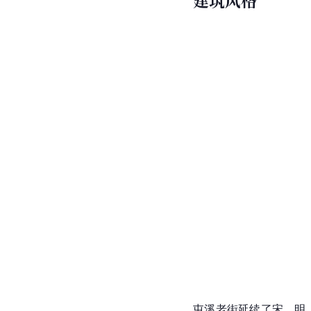
建筑风格
屯溪老街延续了宋、明