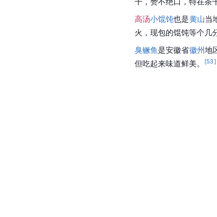
干
，赞不绝口，特在茶
高汤
小馄饨
也是
黄山
当
火，现包的馄饨等个几
臭鳜鱼
是
安徽省
徽州
地
[
53
]
但吃起来味道鲜美。