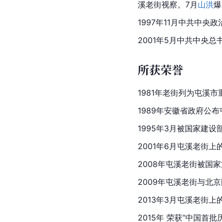
溪老街视察。7月
山洪
爆
1997年11月中共中
2001年5月中共中央
所获荣誉
1981年老街列为
屯溪市
1989年
安徽省
政府公布
1995年3月被国家建
2001年6月屯溪老街上
2008年屯溪老街被国
2009年屯溪老街与北京
2013年3月屯溪老街上的
2015年 荣获“
中国
首批