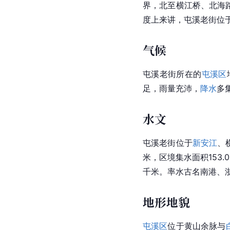
界，北至横江桥、北海
度上来讲，屯溪老街位于东经
气候
屯溪老街所在的
屯溪区
足，雨量充沛，
降水
多
水文
屯溪老街位于
新安江
、
米，区境集水面积153.
千米。率水古名南港、
地形地貌
屯溪区
位于
黄山
余脉与