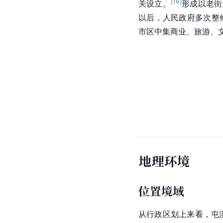
[
16
]
关设立。
形成以老街
以后，人民政府多次整
市区
中集
商业、旅游、
地理环境
位置境域
从
行政区划
上来看，屯