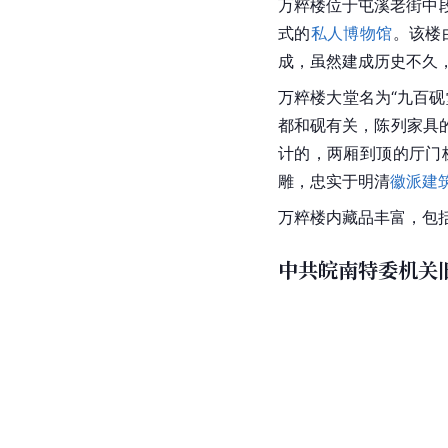
万粹楼
位于屯溪老街中
式的
私人博物馆
。该楼
成，虽然建成历史不久
万粹楼大堂名为“九百砚
都和砚有关，陈列家具
计的，两厢到顶的厅门
雕
，忠实于明清
徽派建
万粹楼内藏品丰富，包括
中共皖南特委机关