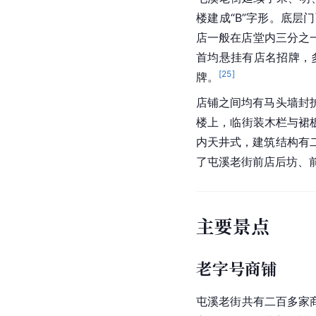
楼建成“B”字形。底
店一般在店堂内三分之
首均悬挂有店名招牌，
[
25
]
牌。
店铺之间均有马头墙封
楼上，临街装木栏与裙
内天井式，建筑结构有
了屯溪老街前店后坊、
主要景点
老字号商铺
屯溪老街共有二百多家商铺