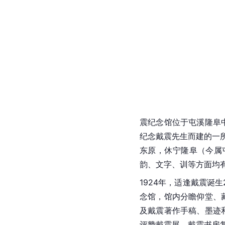
震纪念馆位于屯溪隆阜中
纪念
戴震
先生而建的一
东原，休宁隆阜（今属
韵、文字、训等方面均
1924年，适逢戴震诞
念馆
，馆内分瞻仰堂、
及戴震著作手稿、墨迹
评赞戴震展、戴震书房