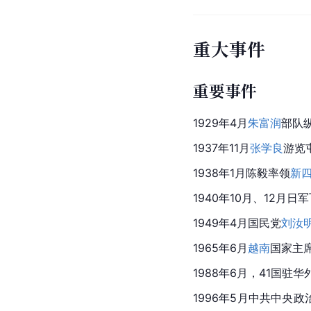
重大事件
重要事件
1929年4月
朱富润
部队
1937年11月
张学良
游览
1938年1月陈毅率领
新
1940年10月、12月
1949年4月
国民党
刘汝
1965年6月
越南
国家主
1988年6月，41国
1996年5月
中共中央政