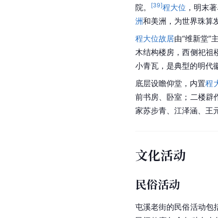
[
39
]
院。
程大位
，明末著
洲
和美洲，为世界珠算
程大位故居
由“维新堂”
木结构楼房，西侧祀祖
小青瓦，是典型的明代
底层设瞻仰堂，内置
程
前书房、卧室；二楼辟
家
苏步青
、
江泽涵
、
王
文化活动
民俗活动
屯溪老街的民俗活动包