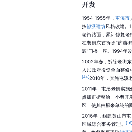
开发
1954-1955年，
屯溪市
按
徽派建筑
风格改建。1
老街路面，累计修复老街路
在老街东首拆除“裤裆街
辉”门楼一座。1994
2002年春，拆除老街
人民政府
投资全面整修
[
44
]
2010年，实施屯
2011年，屯溪老街实
点抓正街整治、小巷开
区，使其由原来单纯的
2016年，组建黄山市
屯
[
16
区域综合事务管理。