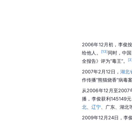
2006年12月初，
李俊
[
13
]
给他人。
同时，中国
[
3
全报告》评为“毒王”。
2007年2月12日，
湖北
作传播“熊猫烧香”病毒
从2006年12月至20
播，李俊获利145149
北
、
辽宁
、广东、湖北
2009年12月24日