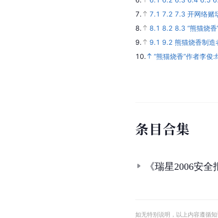
7.
7.1
7.2
7.3
开网络赌场
8.
8.1
8.2
8.3
“熊猫烧香
9.
9.1
9.2
熊猫烧香制造
10.
“熊猫烧香”作者李俊
条
目
合
集
《瑞星2006安
如无特别说明，以上内容遵循知识共享