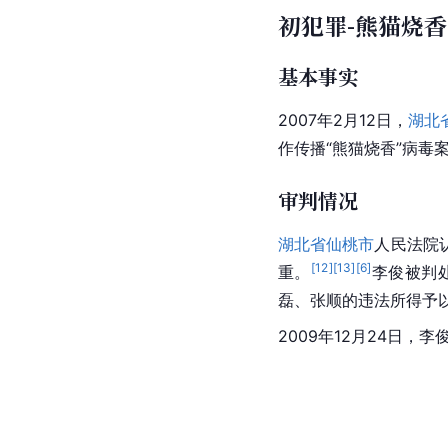
初犯罪-熊猫烧香
基本事实
2007年2月12日，
湖北
作传播“熊猫烧香”病毒
审判情况
湖北省
仙桃市
人民法院
[
12
]
[
13
]
[
6
]
重。
李俊
被判
磊、张顺的违法所得予
2009年12月24日，
李