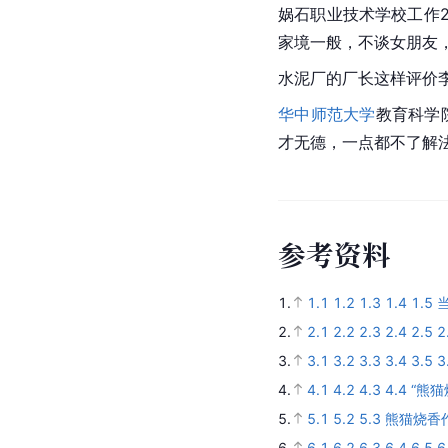
娲石职业技术学校工作
家境一般，不谈女朋友
水泥厂的厂长这样评价
华中师范大学
教育科学
才无德，一点都不了解法
参
考
资
料
1.
1.1
1.2
1.3
1.4
1.5
2.
2.1
2.2
2.3
2.4
2.5
2
3.
3.1
3.2
3.3
3.4
3.5
3
4.
4.1
4.2
4.3
4.4
“熊
5.
5.1
5.2
5.3
熊猫烧香作
6.
6.1
6.2
6.3
6.4
6.5
6