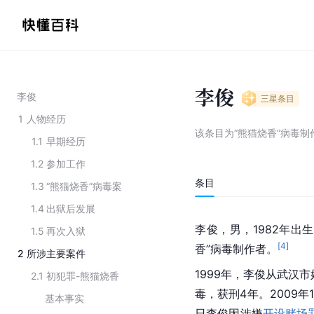
李俊
李俊
三星
条目
1
人物经历
该条目为
“熊猫烧香”病毒制
1.1
早期经历
1.2
参加工作
条目
1.3
“熊猫烧香”病毒案
1.4
出狱后发展
李俊，男，1982年出
1.5
再次入狱
[
4
]
香”病毒制作者。
2
所涉主要案件
1999年，李俊从武汉
2.1
初犯罪-熊猫烧香
毒，获刑4年。2009年
基本事实
日李俊因涉嫌
开设赌场