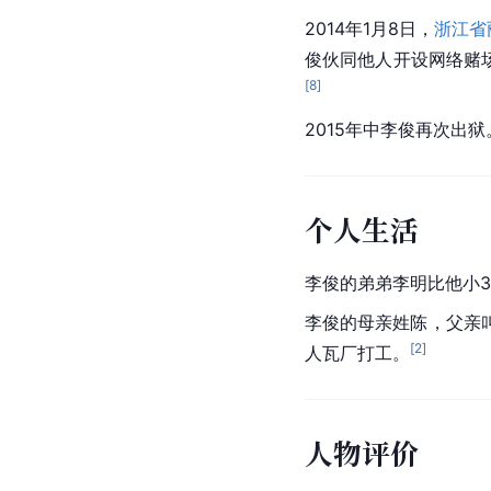
2014年1月8日，
浙江省
俊
伙同他人开设网络赌
[
8
]
2015年中
李俊
再次出狱
个人生活
李俊的弟弟李明比他小3
李俊的母亲姓陈，父亲
[
2
]
人瓦厂打工。
人物评价