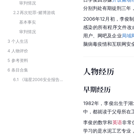
审判情况
分别判处有期徒刑三年
2.2
再次犯罪-赌博游戏
2006年12月初，
李俊
制
基本事实
感染的所有程序文件改
审判情况
用户、网吧及企业
局域
3
个人生活
脑病毒疫情和互联网安全
4
人物评价
5
参考资料
人物经历
6
条目合集
6.1
《瑞星2006安全报告》发布的十大电脑病毒
早期经历
1982年，李俊出生于
中，都就读于父母所在
李俊的数学和
英语
非常
学习的是水泥工艺专业