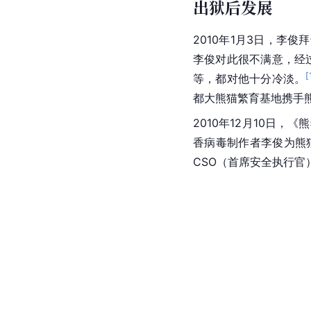
出狱后发展
2010年1月3日，
李俊对此很不满意，经
[
等，都对他十分冷淡。
都大熊猫繁育基地携手熊
2010年12月10日，
香病毒制作者
李俊
为熊
CSO（首席安全执行官