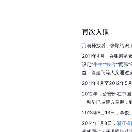
再次入狱
刑满释放后，
张顺
结识
2011年4月，在张顺
设定“
牛牛
”“
梭哈
”“两
益，徐建飞等人又通过
2011年4月至2012
2012年，公安部在
一动早已被警方掌握，到
2013年6月13日，李俊
2014年1月8日，
浙江省
俊
伙同他人开设网络赌