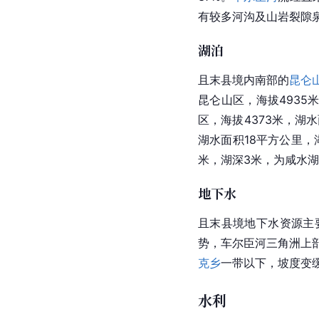
有较多河沟及山岩裂隙
湖泊
且末县境内南部的
昆仑
昆仑山区，海拔4935
区，海拔4373米，湖
湖水面积18平方公里，
米，湖深3米，为咸水湖
地下水
且末县境地下水资源主
势，车尔臣河三角洲上部
克乡
一带以下，
坡度
变
水利