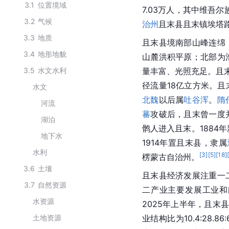
3.1
位置境域
7.03万人，其中维吾
3.2
气候
治州
且末县且末镇埃塔
3.3
地质
且末县境南部山峰连绵
3.4
地形地貌
山麓洪积平原；北部为
3.5
水文水利
量丰富、光照充足。且
径流量18亿立方米。
水文
北魏
以后属
吐谷浑
。
隋
河流
蕃
攻破后，且末曾一度
湖泊
鹘人进入且末。1884
地下水
1914年置且末县，隶属
水利
[
3
]
[
5
]
[
18
]
楞蒙古自治州。
3.6
土壤
且末县经济发展注重一
3.7
自然资源
二产业主要发展工业和
水资源
2025年上半年，且末县
土地资源
业结构比为10.4:28.86: