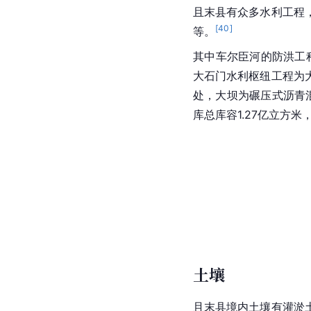
且末县有众多
水利工程
[
40
]
等。
其中
车尔臣河
的防洪工
大石门水利枢纽工程为
处，大坝为碾压式沥青混
库总库容1.27亿立方米
土壤
且末县境内土壤有灌淤