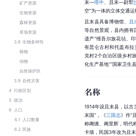
末—
塔中
、且末—尉犁
矿产资源
空”为一体的立体交通运
生物资源
且末县具备博物馆、
且
森林资源
等自然景观，县内拥有
草场资源
遗产“维吾尔族花毡、印
3.8
生物多样性
有昆仑古村和托盖布拉
植物
克村2个自治区级乡村
动物
化生产基地”“国家卫生县
自然保护区
3.9
自然灾害
名称
4
行政区划
5
政治
1914年设且末县，以
6
人口
末国”，《
三国志
》作“
6.1
人口数量
称阇缠、阇里辉，明代称“
6.2
民族
卡墙，民国3年改为且