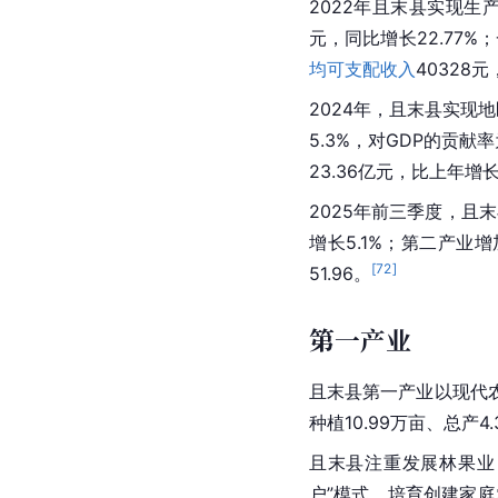
2022年且末县实现生产总
元，同比增长22.77%
均可支配收入
40328
2024年，且末县实现地
5.3%，对GDP的贡献率
23.36亿元，比上年增长1
2025年前三季度，且末
增长5.1%；第二产业增加
[
72
]
51.96。
第一产业
且末县第一产业以现代
种植10.99万亩、总产4
且末县注重发展林果业，
户”模式，培育创建家