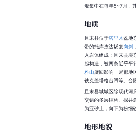
般集中在每年5~7月，
地质
且末县位于
塔里木
盆地
带的托库孜达坂复
向斜
入岩体组成；且末县境
起构造，被两条近乎平
雅山
旋回影响，局部地
铁克盖塔格台凹等。台
且末县城城区除现代河
交错的多层结构。探井最
为亚
砂土
，向下为粉细
地形地貌