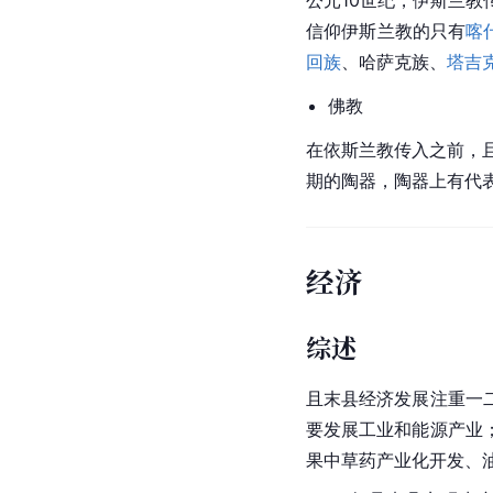
公元10世纪，
伊斯兰教
信仰
伊斯兰教
的只有
喀
回族
、哈萨克族、
塔吉
佛教
在依斯兰教传入之前，
期的陶器，陶器上有代
经济
综述
且末县经济发展注重一
要发展工业和能源产业
果中草药产业化开发、