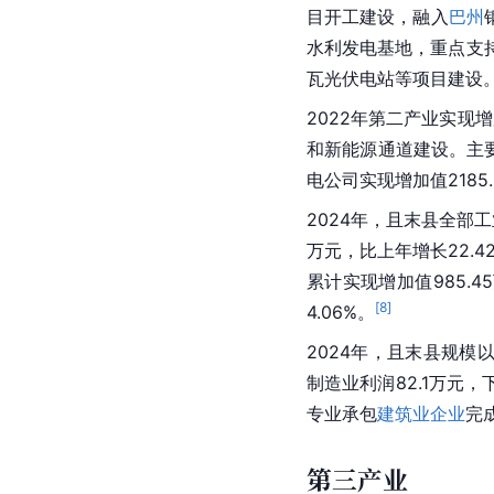
目开工建设，融入
巴州
水利发电基地，重点支
瓦
光伏电站
等项目建设
2022年第二产业实现增
和新能源通道建设。主要
电公司实现增加值2185.
2024年，且末县全部工
万元，比上年增长22.4
累计实现增加值985.
[
8
]
4.06%。
2024年，且末县规模以
制造业利润82.1万元，
专业承包
建筑业企业
完成
第三产业