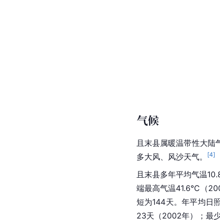
气候
且末县属暖温带性大陆
[
4
]
多大风、风沙天气。
且末县多年平均气温10.
端最高气温41.6℃（2
短为144天。年平均日照
23天（2002年）；最