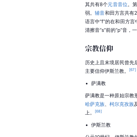
其共有8个
元音
音位
。
弱。
辅音
和田方言共有2
语言中“f”的在和田方言
清擦音“s”前的“p”音，
宗教信仰
历史上且末境居民曾先
[
67
]
主要信仰伊斯兰教。
萨满教
萨满教是一种
原始宗教
哈萨克族
、
柯尔克孜族
[
68
]
上。
伊斯兰教