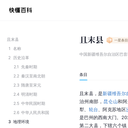
且末县
且末县
一星
条目
1
名称
中国新疆维吾尔自治区巴音
2
历史沿革
2.1
先秦时期
条目
2.2
秦汉至南北朝
2.3
隋唐至宋元
且末县，是
新疆维吾尔
2.4
明清时期
治州南部，
昆仑山
和阿
2.5
中华民国时期
犁、
轮台
、阿克苏地区
2.6
中华人民共和国
是巴州的西南大门。20
3
地理环境
第二大县，下辖六个镇