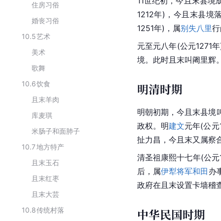
11世纪初，今且末县境
住房习俗
1212年)，今且末县境
婚丧习俗
1251年)，属
别失八里
行
10.5
艺术
元至元八年(公元1271
美术
境。此时且末叫阇里辉
歌舞
10.6
饮食
明清时期
且末羊肉
明朝
初期，今且末县境
库麦琪
政权。明
建文
元年(公元
米肠子和面肺子
扯力昌，今且末又属察
10.7
地方特产
清圣祖
康熙
十七年(公元1
且末玉石
后，属
伊犁将军
和田
办
且末红枣
政府
在且末设置卡墙稽
且末大芸
10.8
传统村落
中华民国时期