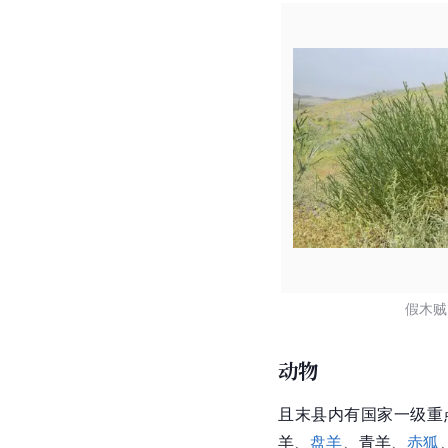
假木贼
动物
且末县内有国家一级重
羊、
盘羊
、
青羊
、
赤狐