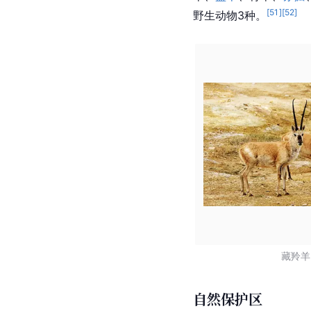
[
51
]
[
52
]
野生动物3种。
藏羚羊
自然保护区