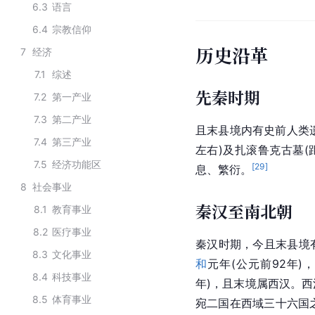
6.3
语言
6.4
宗教信仰
历史沿革
7
经济
7.1
综述
先秦时期
7.2
第一产业
7.3
第二产业
且末县境内有
史前人类
7.4
第三产业
左右)及扎滚鲁克古墓(
7.5
经济功能区
[
29
]
息、繁衍。
8
社会事业
秦汉至南北朝
8.1
教育事业
8.2
医疗事业
秦汉
时期，今且末县境
8.3
文化事业
和
元年(公元前92年)
8.4
科技事业
年)，且末境属西汉。西
8.5
体育事业
宛二国在西域三十六国