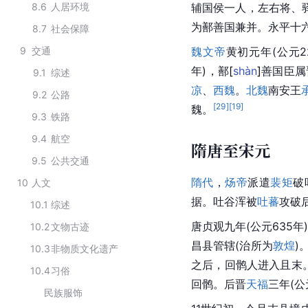
8.6
人居环境
辅国侯一人，左右将、
为
鄯善国
兼并。永平十六
8.7
社会保障
9
交通
魏文帝
黄初元年(公元2
年)，
鄯
[
shàn
]
善国臣属
9.1
综述
凉
、
西魏
。
北魏
南安王
9.2
公路
[
29
]
[
19
]
魏。
9.3
铁路
9.4
航空
隋唐至宋元
9.5
公共交通
隋代
，
炀帝
派遣
裴矩
破
10
人文
据。吐谷浑被
吐蕃
攻破
10.1
综述
唐
贞观
九年(公元635年
10.2
文物古迹
昌县
管辖(治所为
敦煌
)
10.3
非物质文化遗产
之后，回鹘人进入且末
10.4
习俗
回鹘
。
后晋
天福
三年(公
民族服饰