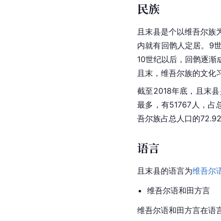
民族
且末县是个以维吾尔族
内就有回鹘人定居。9
10世纪以后，回鹘逐
且末，维吾尔族的文化
截至2018年底，且末
最多，有51767人，占
吾尔族占总人口的72.9
语言
且末县的语言为
维吾尔
维吾尔语和田方言
维吾尔语
和田
方言在语