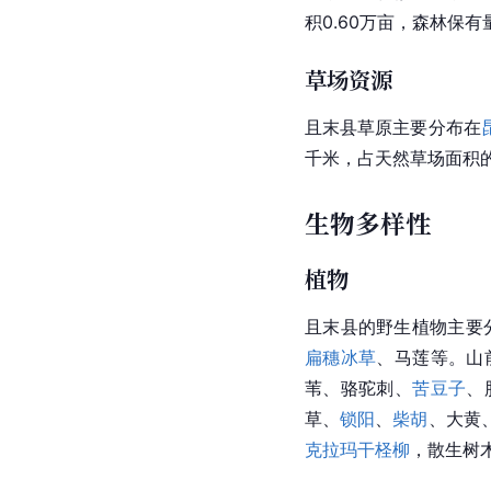
积0.60万亩，森林保有
草场资源
且末县草原主要分布在
千米，占天然草场面积的7
生物多样性
植物
且末县的野生植物主要分
扁穗冰草
、马莲等。山
苇、骆驼刺、
苦豆子
、
草、
锁阳
、
柴胡
、大黄
克拉玛干柽柳
，散生树