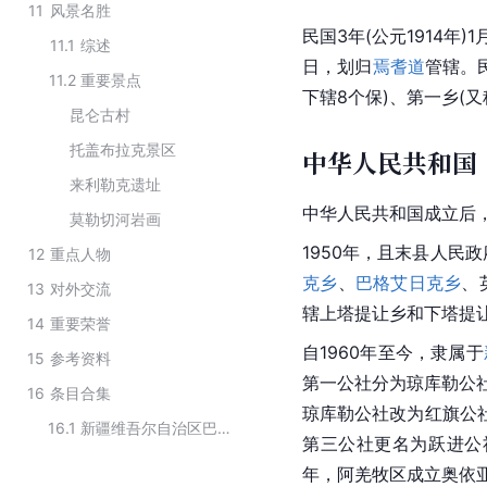
11
风景名胜
民国3年(公元1914年)
11.1
综述
日，划归
焉耆道
管辖。民
11.2
重要景点
下辖8个保)、第一乡(又
昆仑古村
托盖布拉克景区
中华人民共和国
来利勒克遗址
中华人民共和国成立后
莫勒切河岩画
1950年，且末县人民
12
重点人物
克乡
、
巴格艾日克乡
、
13
对外交流
辖上塔提让乡和下塔提让
14
重要荣誉
自1960年至今，隶属于
15
参考资料
第一公社分为琼库勒公社
16
条目合集
琼库勒公社改为红旗公
16.1
新疆维吾尔自治区巴音郭楞蒙古自治州下辖县级行政单位
第三公社更名为跃进公
年，阿羌牧区成立奥依