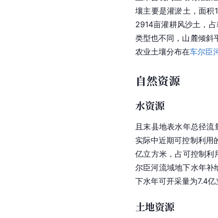
壤主要是灌淤土，面积11
2914亩灌耕风沙土，占
类型也不同，
山麓
倾斜
农业土壤分布在
车尔臣
自然资源
水资源
且末县
地表水
年总径流量
实际中近期可控制利用的
亿立方米，占可控制利
尔臣河
流域地下水年补给
下水年可开采量为7.4
土地资源