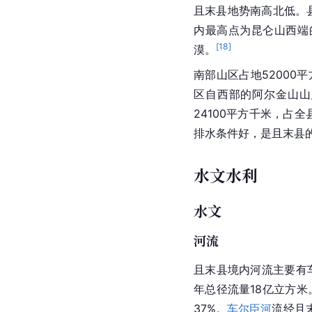
且末县地势南高北低。
内最高点为昆仑山西端
[
18
]
漠。
南部山区占地52000平
区自西部的
阿尔金山
山
24100平方千米，占全县
排水条件好，是且末县的
水文水利
水文
河流
且末县境内河流主要有
年总径流量18亿立方米
37%。
车尔臣河
流经且