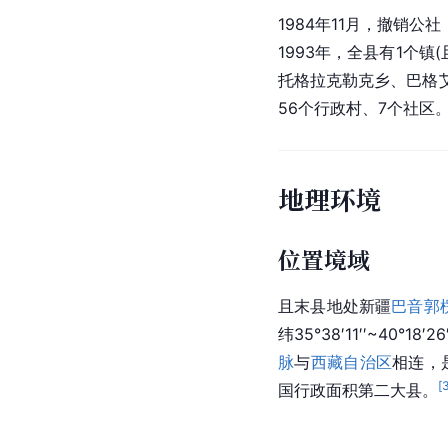
1984年11月，撤销
1993年，全县有1个镇(
托格拉克勒克乡
、巴格
56个
行政村
、7个社区
地理环境
位置境域
且末县地处新疆
巴音郭
纬35°38′11′′~40°18′
脉
与
西藏自治区
相连，
[
国行政面积第二大县。