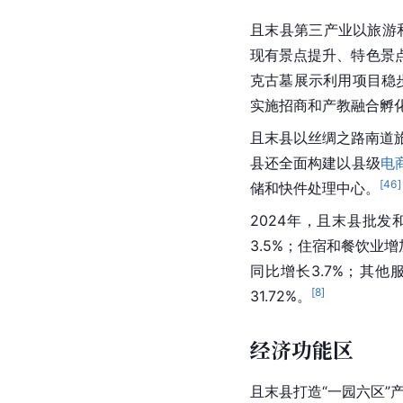
且末县第三产业以旅游和
现有景点提升、特色景
克古墓展示利用项目稳
实施招商和产教融合孵
且末县以丝绸之路南道旅
县还全面构建以县级
电
[
46
]
储和快件处理中心。
2024年，且末县批发
3.5%；住宿和餐饮业增
同比增长3.7%；其他
[
8
]
31.72%。
经济功能区
且末县打造“一园六区”