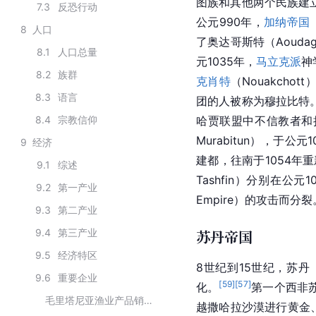
图族和其他两个民族建立了松
7.3
反恐行动
公元990年，
加纳帝国
8
人口
了奥达哥斯特（Aoud
8.1
人口总量
元1035年，
马立克派
神
8.2
族群
克肖特
（Nouakcho
8.3
语言
团的人被称为穆拉比特
8.4
宗教信仰
哈贾联盟中不信教者和
Murabitun），于公元
9
经济
建都，往南于1054年
9.1
综述
Tashfin）分别在公
9.2
第一产业
Empire）的攻击而分裂
9.3
第二产业
9.4
第三产业
苏丹帝国
9.5
经济特区
8世纪到15世纪，
苏丹
9.6
重要企业
[
59
]
[
57
]
化
。
第一个西非
毛里塔尼亚渔业产品销售公司
越
撒哈拉沙漠
进行
黄金