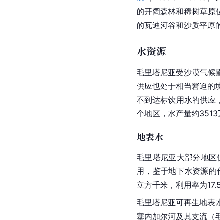
的开阔森林和稀树草原
的瓦迪河谷和沙质平原
水资源
毛里塔尼亚受
沙漠气候
供应也处于相当窘迫的
不到达标饮用水的供应
个地区，水产量约351
地表水
毛里塔尼亚大部分地区
用，鉴于
地下水
资源的
立方千米，利用率为17.
毛里塔尼亚可再生地表水
塞内加尔
河及其支流（