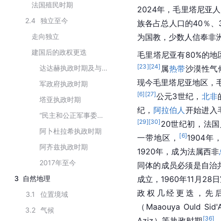
法国殖民时期
2024年，毛里塔尼亚
2.4
独立至今
族各占总人口的40％、
走向独立
为国教，少数人信奉非洲原
建国后的政权更迭
毛里塔尼亚有80%的
[
23
]
[
24
]
达达赫执政时期及与西撒哈拉的冲突
属
热带
沙漠性气
现今毛里塔尼亚地区，毛
军政府执政时期
[
6
]
[
27
]
公元3世纪，
北非
塔亚执政时期
纪，
阿拉伯人
开始进入
“民主和公正军事委员会”执政时期
[
29
]
[
30
]
20世纪初，法
阿卜杜拉希执政时期
[
6
]
一带地区，
1904
阿齐兹执政时期
1920年，成为法属西非
2017年至今
同体的成员必须是自治
3
自然地理
成立，1960年11月2
政权几经更迭，先后经过
3.1
位置境域
（Maaouya Ould Sid
3.2
气候
[
36
]
Aziz）等执政时期