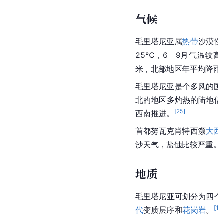
气候
毛里塔尼亚属
热带
沙漠
25℃，6—9月气温较
米，
北部地区
年平均降雨
毛里塔尼亚是个多风的
北的地区多灼热的陆地信
[
25
]
西南推进。
首都努瓦克肖特西濒
大
沙天气，盐蚀比较严重
地质
毛里塔尼亚可划分为四个
[
代
变质层序和
花岗岩
。