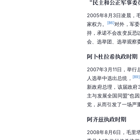
“民主和公正军事委
2005年8月3日凌晨
[
86
]
家权力
。
对外，军委
持，承诺不会改变反恐
会、选举团、选举观察
阿卜杜拉希执政时期
2007年3月11日，举
[
89
]
人选举中选出总统，
新政府总理，该届政府
主与发展全国同盟”也
党，从而引发了一场严
阿齐兹执政时期
2008年8月6日，毛