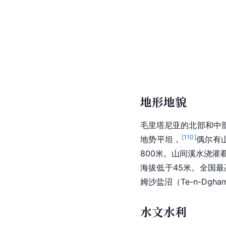
地形地貌
毛里塔尼亚的北部和中
[
110
]
地势平坦，
偶尔有
800米。山间溪水浇灌
海拔低于45米。全国最
姆沙盐沼（Te-n-Dgham
水文水利