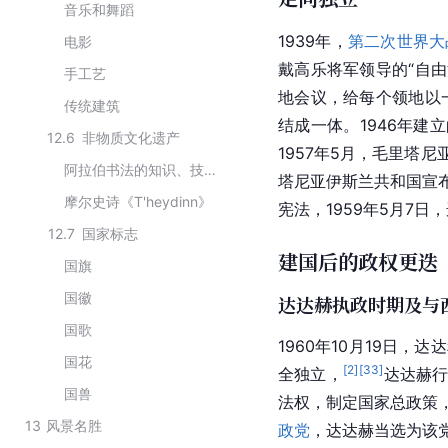
音乐和舞蹈
1939年，
第二次世界大
电影
戴高乐
将军领导的“自由
手工艺
地
会议，给每个领地以
传统建筑
结成一体。1946年建
12.6
非物质文化遗产
1957年5月，毛里塔
阿拉伯书法的知识、技能和实践
塔尼亚
伊斯兰
共和国宣布
摩尔史诗《T'heydinn》
宪法，1959年5月7
12.7
国家标志
建国后的政权更迭
国旗
国徽
达达赫执政时期及与
国歌
1960年10月19日，达
国花
[
2
]
[
33
]
全独立，
达达赫行
国兽
法权，制定国家总政策，
13
风景名胜
政党
，达达赫当选为该党