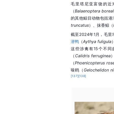
毛里塔尼亚富饶的近
（
Balaenoptera boreal
的其他
鲸目
动物包括
港
truncatus
）、
抹香鲸
（
截至2024年1月，毛
潜鸭
（
Aythya fuligula
这些涉禽有15个不
（
Calidris ferruginea
（
Phoenicopterus ros
噪鸥（
Gelochelidon ni
[
137
]
[
138
]