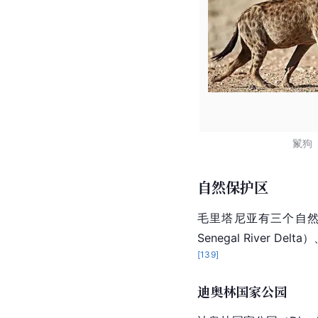
鬣狗
自然保护区
毛里塔尼亚有三个自
Senegal River 
Delta
）
[
139
]
迪奥林国家公园