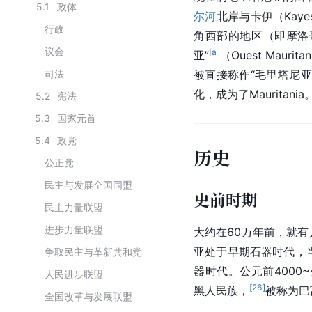
5.1
政体
尔河
北岸与卡伊（Kaye
行政
角西部的地区（即
摩洛
议会
[a]
亚”
（Ouest Mau
司法
被直接称作“毛里塔尼亚
化，成为了Mauritania
5.2
宪法
5.3
国家元首
5.4
政党
历史
公正党
民主与发展全国同盟
史前时期
民主力量联盟
进步力量联盟
大约在60万年前，就有
亚处于早期石器时代，当
争取民主与革新共和党
器时代。公元前4000
人民进步联盟
[
26
]
黑人民族，
被称为巴富
全国改革与发展联盟