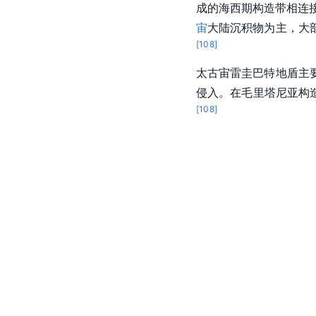
成的海西期构造带相连
宙
大陆沉积物为主，大
[
108
]
太古宙雷圭巴特地盾主
侵入。在毛里塔尼亚构
[
108
]