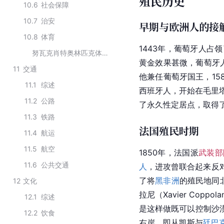
殖民历史
10.6
社会保障
10.7
治安
早期与欧洲人的接
10.8
体育
1443年，葡萄牙人
努瓦克肖特奥林匹克体育场
黄金
效果甚微，葡萄牙人
11
交通
他兼任葡萄牙国王，15
11.1
综述
西班牙人，开始在毛里
11.2
公路
了永久性定居点，取得了
11.3
铁路
法国殖民时期
11.4
航运
11.5
航空
1850年，法国派
武装部
11.6
公共交通
人
，进攻曾联合起来反
了将
黑非洲
的
殖民地
同
12
文化
拉尼（
Xavier
 Copp
12.1
综述
是这样做既可以控制沙
12.2
饮食
右岸，即从
凯斯
与
廷巴