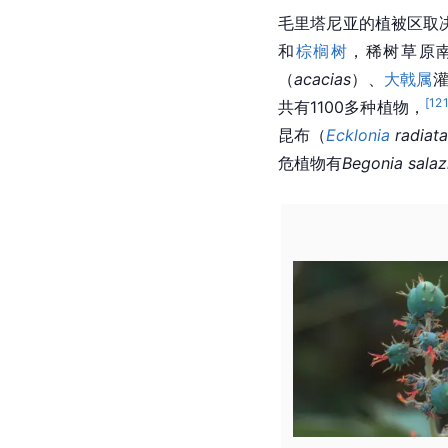
毛里塔尼亚的植被区取
和
棕榈树
，稀树草原
（
acacias
）、
大戟属
[
12
共有1100多种植物，
昆布（
Ecklonia
 radiat
危植物有
Begonia salaz