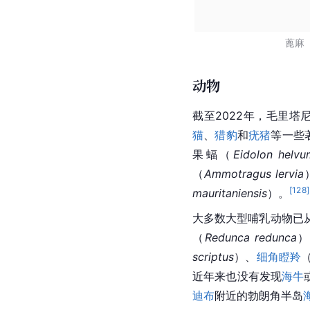
蓖麻
动物
截至2022年，毛里塔
猫
、
猎豹
和
疣猪
等一些
果蝠（
Eidolon helvu
（
Ammotragus lervia
[
128
]
mauritaniensis
）。
大多数大型
哺乳动物
已
（
Redunca redunca
）
scriptus
）、
细角瞪羚
近年来也没有发现
海牛
迪布
附近的勃朗角半岛