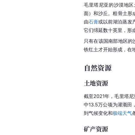
毛里塔尼亚的沙漠地区
面）和沙丘。粗骨土形
由
石膏
或以前湖泊蒸发
它们绵延数十英里，形
只有在该国南部地区的
铁红土才开始形成，在
自然资源
土地资源
截至2021年，毛里塔
中13.5万公顷为灌溉
到气候变化和
极端天气
矿产资源