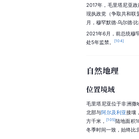
2017年，毛里塔尼亚
现执政党（争取共和联盟
月，穆罕默德·乌尔德·
2021年6月，前总统穆
[
104
]
处5年监禁。
自然地理
位置境域
毛里塔尼亚位于
非洲
撒
北
部与
阿尔及利亚
接壤
[
105
]
方千米，
陆地面积1
冬季时间一致，始终比