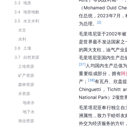
3.3
地质
（Mohamed Ould C
3.4
地形地貌
任总统，2023年7月，穆罕
3.5
水文水利
[
2
]
为总理。
水文
毛里塔尼亚于2002年被
水利
是世界最不发达国家之
3.6
土壤
的两大支柱，油气产业
3.7
自然资源
毛里塔尼亚国内生产总值
[
37
]
人均国内生产总值为
土地资源
重要组成部分，拥有
阿
矿产资源
[
38
]
产；
有瓦丹、欣盖提、蒂
森林资源
Chinguetti，Tichi
水资源
National Park）2
地表水
毛里塔尼亚奉行独立自
地下水
洲属性，致力于睦邻友
渔业资源
外交为经济服务的方针，