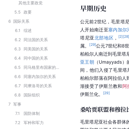
其他主要政党
早期历史
5.5
政要
6
国际关系
公元前2世纪，毛里塔
人开始南迁至
塞内加尔
6.1
综述
[
2
]
[
28
塔尼亚
北部地区
，
6.2
同法国的关系
[
29
]
属。
公元7世纪和8
6.3
同美国的关系
柏柏尔人南迁到毛里塔
6.4
同中国的关系
亚王朝
（Umayyads）
6.5
同马格里布国家的关系
间，他们入侵了毛里塔
6.6
同塞内加尔的关系
柏柏尔部落在阿拉伯人
6.7
同摩洛哥的关系
渐接受了
伊斯兰教
和
阿
[
29
]
伊斯兰化。
6.8
国际组织
7
军事
桑哈贾联盟和穆拉
7.1
国防体制
毛里塔尼亚社会各群体
7.2
军种和军力