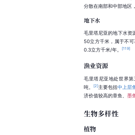
分散在南部和中部地区，大
地下水
毛里塔尼亚的地下
水资
50立方千米，属于不
[
119
]
0.3立方千米/年。
渔业资源
毛里塔尼亚地处世界第
[
2
]
吨。
主要包括
中上层
济价值较高的
章鱼
、
墨
生物多样性
植物