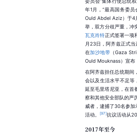
委员会”集体行使总统
年1月，“最高国务委员
Ould Abdel A
举，双方分歧严重，冲
瓦克肖特
正式签署一项和
月23日，
阿齐兹
正式当
在
加沙地带
（Gaza S
Ould
 Mouknass
在阿齐兹担任总统期间
会以及生活水平不足等
延至毛里塔尼亚，在首
察和其他安全部队的严厉
威者，逮捕了30名参
[
97
]
活动。
抗议活动从2
2017年至今