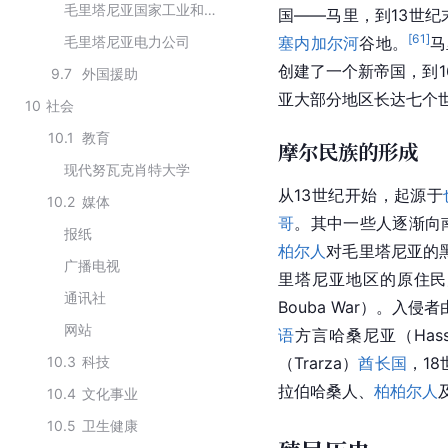
毛里塔尼亚国家工业和矿业公司
国——
马里
，到13世纪
[
61
]
毛里塔尼亚电力公司
塞内加尔河
谷地。
马
创建了一个新帝国，到1
9.7
外国援助
亚大部分地区长达七个
10
社会
10.1
教育
摩尔民族的形成
现代努瓦克肖特大学
从13世纪开始，起源于
10.2
媒体
哥
。其中一些人逐渐向
报纸
柏尔人
对毛里塔尼亚的
广播电视
里塔尼亚地区的
原住民
通讯社
Bouba War）。入侵
网站
语
方言哈桑尼亚（Has
10.3
科技
（Trarza）
酋长国
，1
拉伯
哈桑人、
柏柏尔人
10.4
文化事业
10.5
卫生健康