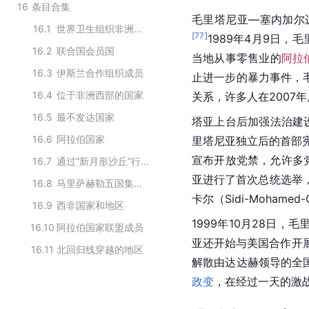
16
条目合集
毛里塔尼亚—
塞内加尔
16.1
世界卫生组织非洲区域成员国
[
77
]
1989年4月9日
16.2
联合国会员国
当地从事零售业的
阿拉
16.3
伊斯兰合作组织成员
止进一步的暴力事件，
16.4
位于非洲西部的国家
关系，许多人在2007
16.5
最不发达国家
塔亚上台后加强法治建
16.6
阿拉伯国家
里塔尼亚独立
后的首部
宣布开放党禁，允许多
16.7
通过“新月形沙丘”行动共同打击极端和恐怖组织的萨赫勒地区国家
亚进行了首次总统选举，
16.8
马里萨赫勒五国集团联合反恐部队初始成员国
卡尔（Sidi-Mohamed-
16.9
西非国家和地区
1999年10月28日，
16.10
阿拉伯国家联盟成员
亚还开始与
美国
合作开
16.11
北回归线穿越的地区
解散由达达赫领导的全国
政变
，在经过一天的激