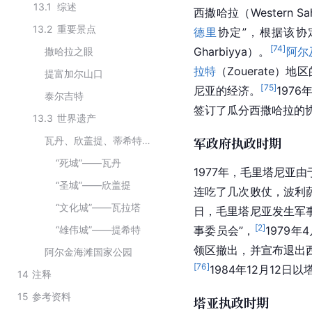
13.1
综述
西撒哈拉
（Western 
13.2
重要景点
德里
协定”，根据该协
[
74
]
Gharbiyya）。
阿尔
撒哈拉之眼
拉特
（Zouerate）地区
提富加尔山口
[
75
]
尼亚的经济。
1976
泰尔吉特
签订了瓜分西撒哈拉的
13.3
世界遗产
军政府执政时期
瓦丹、欣盖提、蒂希特、瓦拉塔古城
“死城”——瓦丹
1977年，毛里塔尼亚
“圣城”——欣盖提
连吃了几次败仗，波利
“文化城”——瓦拉塔
日，毛里塔尼亚发生军
[
2
]
“雄伟城”——提希特
事委员会”，
1979
领区撤出，并宣布退出
阿尔金海滩国家公园
[
76
]
1984年12月12日
14
注释
15
参考资料
塔亚执政时期