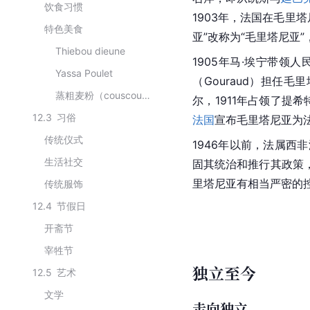
饮食习惯
1903年，法国在毛里
特色美食
亚”改称为“毛里塔尼亚
Thiebou dieune
1905年马·埃宁带领
Yassa Poulet
（Gouraud）担任
蒸粗麦粉（couscous）
尔，1911年占领了提希特（
12.3
习俗
法国
宣布毛里塔尼亚为
传统仪式
1946年以前，法属西
生活社交
固其统治和推行其政策
里塔尼亚有相当严密的
传统服饰
12.4
节假日
开斋节
宰牲节
独立至今
12.5
艺术
文学
走向独立