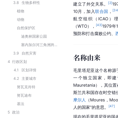
3.8
生物多样性
[
2
]
建立了外交关系。
1
[
34
植物
10月，加入
联合国
，
航空组织（ICAO）
动物
[
43
]
（WTO），
1979
自然保护区
预防和打击腐败公约、
迪奥林国家公园
塞内加尔河三角洲跨界生物圈保护区
3.9
自然灾害
名称由来
4
行政区划
4.1
区划详情
毛里塔尼亚这个名称源
一个独立国家，即建于公
4.2
主要城市
Mauretania），其位
努瓦克肖特
斯兰共和国存在时空错
努瓦迪布
摩尔人
（Moures，Moo
基法
[
47
]
人的国家”的意思。
5
政治
现在的毛里塔尼亚的国