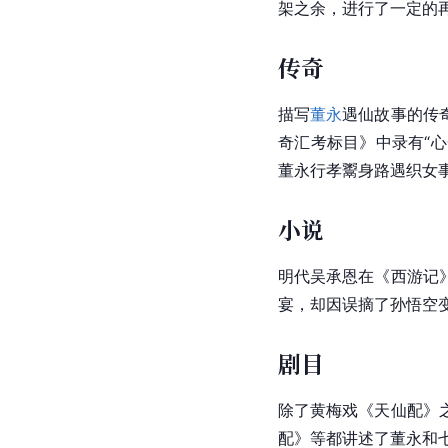
架之余，进行了一定的
传奇
描写
董永
遇仙故事的传
奇汇考标目》中录有“
董永行孝鬻身路遇
织女
小说
明代
吴承恩
在《
西游记
宴，却因误摘了
孙悟空
剧目
除了
黄梅戏
《
天仙配
》
配》等都讲述了董永和