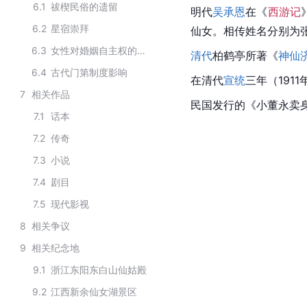
6.1
祓楔民俗的遗留
明代
吴承恩
在《
西游记
6.2
星宿崇拜
仙女。相传姓名分别为
6.3
女性对婚姻自主权的抗争
清代
柏鹤亭所著《
神仙
6.4
古代门第制度影响
在清代
宣统
三年（191
7
相关作品
民国发行的《小董永卖
7.1
话本
7.2
传奇
7.3
小说
7.4
剧目
7.5
现代影视
8
相关争议
9
相关纪念地
9.1
浙江东阳东白山仙姑殿
9.2
江西新余仙女湖景区