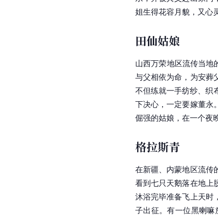
姐生得花容月貌，又心
田仙姑娘
山西
万荣
地区流传当地
与父相依为命，为安葬
不但练就一手纺纱、织
下决心，一定要嫁董永
倔强的姑娘，在一个夜
格拉斯青
在新疆、内蒙地区流传
看到七只天鹅落在地上
沐浴完毕准备飞上天时
子出征。有一位
黑喇嘛