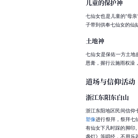
儿童的保护神
七仙女也是儿童的“母
子带到供奉七仙女的仙
土地神
七仙女是保佑一方土地
恩膏，握行云施雨权澡
道场与信仰活动
浙江东阳东白山
浙江东阳地区民间信仰
塑像
进行祭拜，祭拜七
有仙女下凡时踩的脚印。
盏灯》等唱经，不用乐