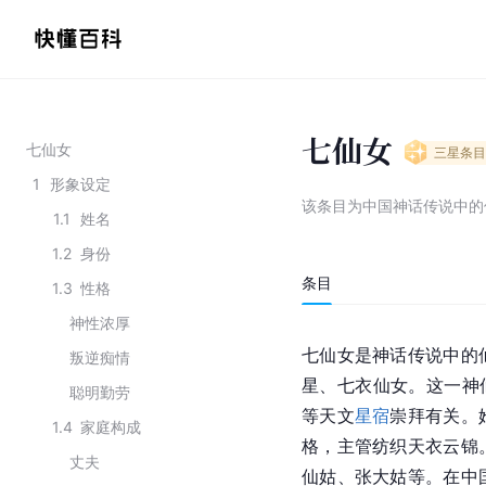
七仙女
七仙女
三星
条目
1
形象设定
该条目为
中国神话传说中的
1.1
姓名
1.2
身份
条目
1.3
性格
神性浓厚
七仙女是神话传说中的
叛逆痴情
星、七衣仙女。这一神
聪明勤劳
等天文
星宿
崇拜有关。
1.4
家庭构成
格，主管纺织天衣云锦
丈夫
仙姑、张大姑等。在中