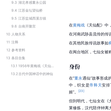
9.3
湖北孝感董永公园
9.4
江苏金坛望仙桥
9.5
江苏盐城西溪古镇
在
黄梅戏
《天仙配》中
9.6
台南开隆宫
在河南武陟县流传的传
10
人物关系
11
注释
在其他民族传说故事如
12
参考资料
在闽台地区，七仙女被称为
13
条目合集
身份
13.1
1956年黄梅戏《天仙配》七仙女扮演者
13.2
古代中国神话中的神仙
在“
董永
遇仙”故事形成
中，织女是
帝释天
安排
[
23
]
姬”。
但到明代，七仙女在《
莱
修炼，
汉代
陪伴钟离