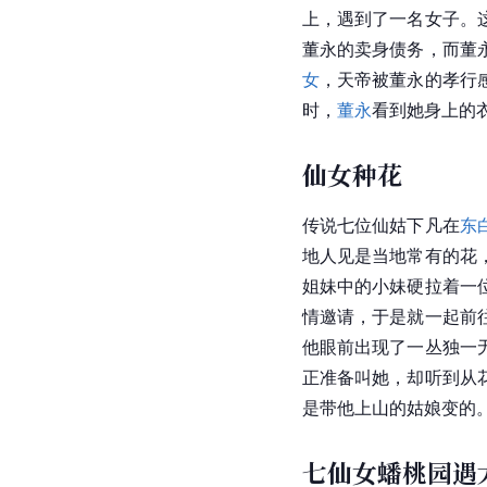
上，遇到了一名女子。
董永的卖身债务，而董
女
，天帝被董永的孝行
时，
董永
看到她身上的
仙女种花
传说七位仙姑下凡在
东
地人见是当地常有的花
姐妹中的小妹硬拉着一
情邀请，于是就一起前
他眼前出现了一丛独一
正准备叫她，却听到从
是带他上山的姑娘变的
七仙女蟠桃园遇