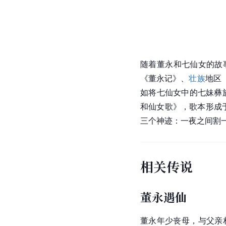
随着
董永
和七仙女的故
《
董永记
》、
壮族
地区
如将七仙女中的
七妹
彝
和仙女歌》，歌本形成于
三个神迹：一夜之间割
相关传说
董永遇仙
董永年少丧母，与父亲