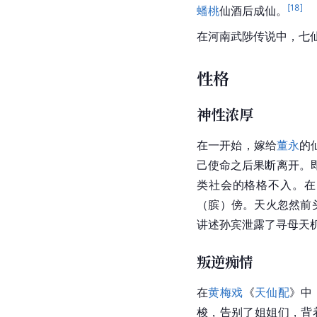
[
18
]
蟠桃
仙酒后成仙。
在
河南
武陟
传说中，七
性格
神性浓厚
在一开始，嫁给
董永
的
己使命之后果断离开。
类社会的格格不入。在
（膑）傍。天火忽然前
讲述孙宾泄露了寻母天
叛逆痴情
在
黄梅戏
《
天仙配
》中
梭，告别了姐姐们，背