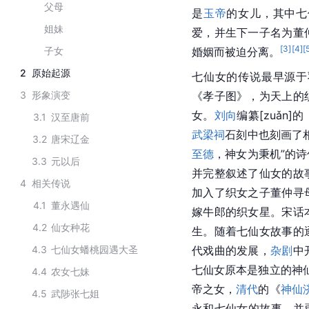
父母
是
玉帝
的女儿，其中七
姐妹
爱，并生下一子名为董
[
3
]
[
4
]
[
子女
婚姻而被迫分离。
2
原始起源
七仙女的传说最早源于
3
形象演变
《孝子图》，为天上的
女。
刘向
编
纂[zuǎn]
的
3.1
汉至唐前
武梁祠
石刻中也刻画了
3.2
唐宋辽金
至德
，神女为秉机”的
3.3
元以后
并完整叙述了仙女的故
4
相关传说
加入了织女之子董仲寻
4.1
董永遇仙
嫁牛郎的织女星。宋话
4.2
仙女种花
生。随着七仙女故事的
4.3
七仙女蟠桃园遇大圣
代戏曲的发展，
杂剧
中
七仙女原本是独立的神
4.4
农女七妹
帝之女，
清代
的《
神仙
4.5
武陟张七姐
永和七仙女的故事，并