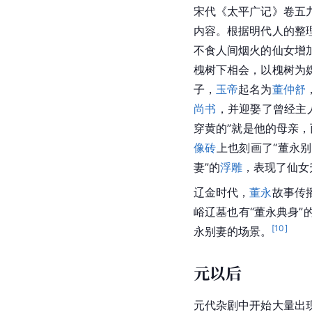
宋代《
太平广记
》卷五
内容。根据明代人的整
不食人间烟火的仙女增
槐树下相会，以槐树为
子，
玉帝
起名为
董仲舒
尚书
，并迎娶了曾经主
穿黄的”就是他的母亲，
像砖
上也刻画了“董永
妻”的
浮雕
，表现了仙女
辽金时代，
董永
故事传
峪辽墓也有“董永典身”
[
10
]
永别妻的场景。
元以后
元代杂剧中开始大量出