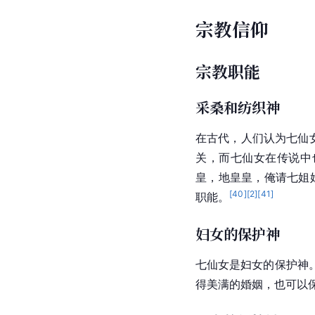
宗教信仰
宗教职能
采桑和纺织神
在古代，人们认为七仙女
关，而七仙女在传说中
皇，地皇皇，俺请七姐
[
40
]
[
2
]
[
41
]
职能。
妇女的保护神
七仙女是妇女的保护神
得美满的婚姻，也可以