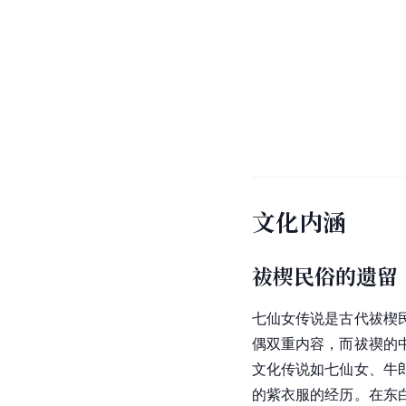
文化内涵
祓楔民俗的遗留
七仙女传说是古代祓楔
偶双重内容，而祓禊的
文化传说如七仙女、牛
的紫衣服的经历。在东