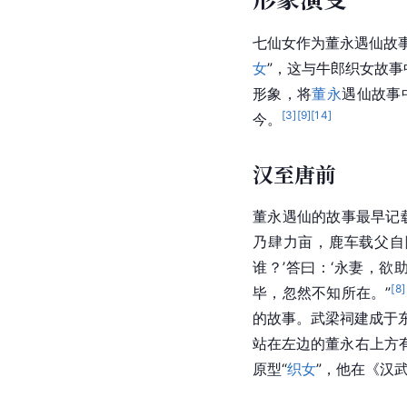
七仙女作为
董永
遇仙故
女
”，这与牛郎织女故
形象，将
董永
遇仙故事
[
3
]
[
9
]
[
14
]
今。
汉至唐前
董永遇仙的故事最早记
乃肆力亩，鹿车载父自
谁？’答曰：‘永妻，欲
[
8
]
毕，忽然不知所在。”
的故事。武梁祠建成于东
站在左边的董永右上方
原型“
织女
”，他在《汉