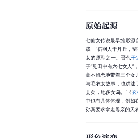
原始起源
七仙女传说最早雏形源
载：“仍羽人于丹丘，留
女的原型之一。晋代
干
子“见田中有六七女人
毫不留恋地带着三个女
与毛衣女故事，也讲述
县矣，地多女鸟。’《
玄
中也有具体体现，例如
孙宾要求拿走母亲的天
形象演变